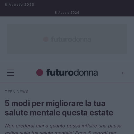
Salta al contenuto
8 Agosto 2026
8 Agosto 2026
⌕
×
⌕
TEEN NEWS
Cerca
5 modi per migliorare la tua
salute mentale questa estate
Non crederai mai a quanto possa influire una pausa
estiva sulla tua salute mentale! Ecco 5 segreti per