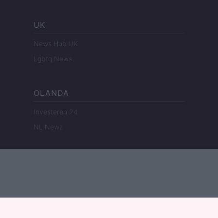
UK
News Hub UK
Lgbtq News
OLANDA
Investeren 24
NL Newz