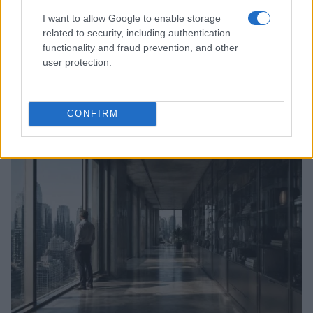
I want to allow Google to enable storage
related to security, including authentication
functionality and fraud prevention, and other
user protection.
Adolescenza e dopamina: come proteggere lo
sviluppo cerebrale
CONFIRM
Beatrice Bonaventura · 6 Ago 2026
PSICOLOGIA