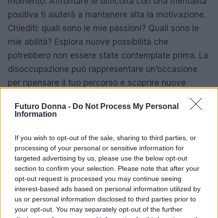
momento. Affrontare le difficoltà con una mentalità
positiva ti aiuterà a mantenere alta la motivazione.
Chiediti: quali sono le mie passioni? Quali sono le
mie abilità? Esplora nuove possibilità che
potrebbero non essere state contemplate prima. La
disoccupazione può rappresentare un’occasione
per ripensare il tuo percorso e scoprire nuove
strade professionali.
Futuro Donna -
Do Not Process My Personal
Information
Conclusione: un nuovo inizio
If you wish to opt-out of the sale, sharing to third parties, or
La NASPI è solo un tassello in questo percorso di
processing of your personal or sensitive information for
reinserimento. Ricorda che ogni fine è anche un
targeted advertising by us, please use the below opt-out
nuovo inizio. Con determinazione e strategia, puoi
section to confirm your selection. Please note that after your
opt-out request is processed you may continue seeing
affrontare questa sfida e trasformarla in
interest-based ads based on personal information utilized by
un’opportunità di crescita e rinnovamento. Non sei
us or personal information disclosed to third parties prior to
solo in questo viaggio: ci sono risorse e persone
your opt-out. You may separately opt-out of the further