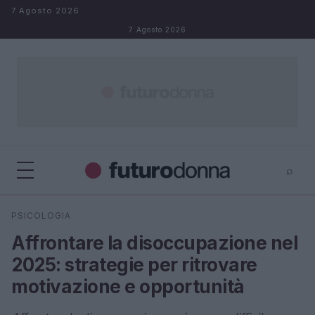
Salta al contenuto
7 Agosto 2026
7 Agosto 2026
⌕
×
⌕
PSICOLOGIA
Cerca
Affrontare la disoccupazione nel
2025: strategie per ritrovare
motivazione e opportunità