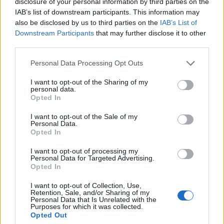
disclosure of your personal information by third parties on the
pronte ad aiutarti. Sii aperto al cambiamento e alla
IAB’s list of downstream participants. This information may
possibilità di reinventarti, e il futuro potrebbe
also be disclosed by us to third parties on the
IAB’s List of
riservarti sorprese inaspettate.
Downstream Participants
that may further disclose it to other
third parties.
Please note that this website/app uses one or more Google
Personal Data Processing Opt Outs
services and may gather and store information including but
AUTORE
not limited to your visit or usage behaviour. You may click to
I want to opt-out of the Sharing of my
Staff
personal data.
grant or deny consent to Google and its third-party tags to
Opted In
use your data for below specified purposes in below Google
consent section.
I want to opt-out of the Sale of my
Personal Data.
Opted In
I want to opt-out of processing my
Personal Data for Targeted Advertising.
Opted In
I want to opt-out of Collection, Use,
Retention, Sale, and/or Sharing of my
Personal Data that Is Unrelated with the
Purposes for which it was collected.
Opted Out