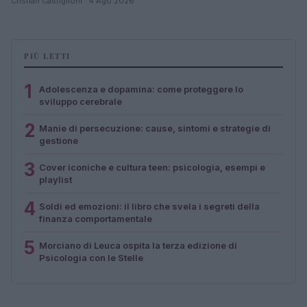
Cristian Castiglioni · 4 Ago 2026
PIÙ LETTI
1
Adolescenza e dopamina: come proteggere lo
sviluppo cerebrale
2
Manie di persecuzione: cause, sintomi e strategie di
gestione
3
Cover iconiche e cultura teen: psicologia, esempi e
playlist
4
Soldi ed emozioni: il libro che svela i segreti della
finanza comportamentale
5
Morciano di Leuca ospita la terza edizione di
Psicologia con le Stelle