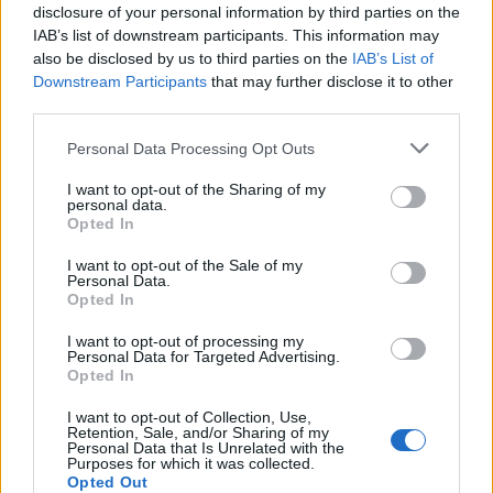
disclosure of your personal information by third parties on the
IAB’s list of downstream participants. This information may
also be disclosed by us to third parties on the
IAB’s List of
Downstream Participants
that may further disclose it to other
third parties.
Please note that this website/app uses one or more Google
Personal Data Processing Opt Outs
Adolescenza e dopamina: come proteggere lo
services and may gather and store information including but
sviluppo cerebrale
not limited to your visit or usage behaviour. You may click to
I want to opt-out of the Sharing of my
Beatrice Bonaventura · 6 Ago 2026
personal data.
grant or deny consent to Google and its third-party tags to
Opted In
use your data for below specified purposes in below Google
PSICOLOGIA
consent section.
I want to opt-out of the Sale of my
Personal Data.
Opted In
I want to opt-out of processing my
Personal Data for Targeted Advertising.
Opted In
I want to opt-out of Collection, Use,
Retention, Sale, and/or Sharing of my
Personal Data that Is Unrelated with the
Purposes for which it was collected.
Opted Out