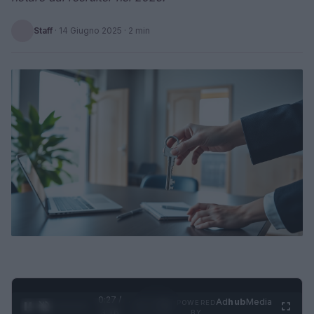
Staff
·
14 Giugno 2025
· 2 min
0:27 /
Ad
hub
Media
POWERED
1
/
4
3:16
BY