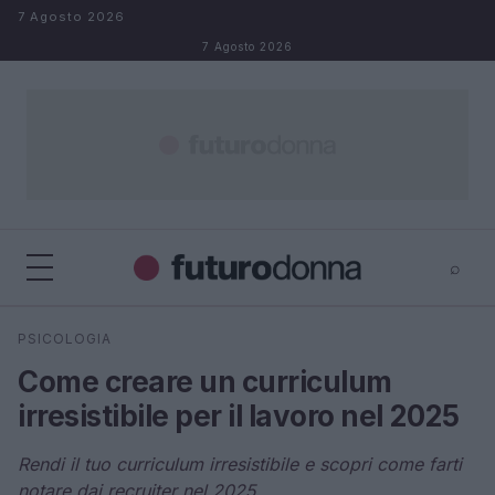
Salta al contenuto
7 Agosto 2026
7 Agosto 2026
⌕
×
⌕
PSICOLOGIA
Cerca
Come creare un curriculum
irresistibile per il lavoro nel 2025
Rendi il tuo curriculum irresistibile e scopri come farti
notare dai recruiter nel 2025.