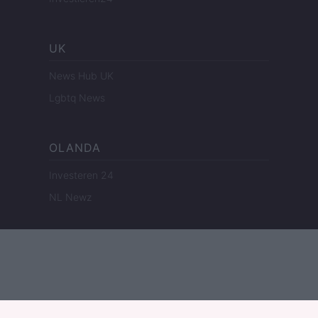
UK
News Hub UK
Lgbtq News
OLANDA
Investeren 24
NL Newz