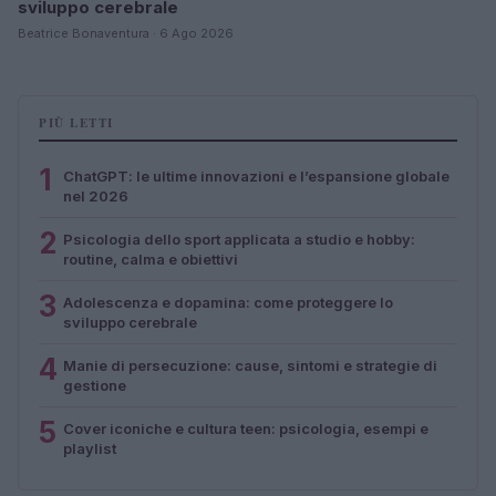
sviluppo cerebrale
Beatrice Bonaventura · 6 Ago 2026
PIÙ LETTI
1
ChatGPT: le ultime innovazioni e l’espansione globale
nel 2026
2
Psicologia dello sport applicata a studio e hobby:
routine, calma e obiettivi
3
Adolescenza e dopamina: come proteggere lo
sviluppo cerebrale
4
Manie di persecuzione: cause, sintomi e strategie di
gestione
5
Cover iconiche e cultura teen: psicologia, esempi e
playlist