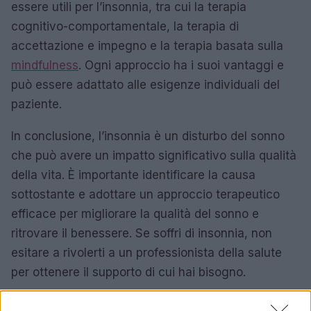
essere utili per l’insonnia, tra cui la terapia
cognitivo-comportamentale, la terapia di
accettazione e impegno e la terapia basata sulla
mindfulness
. Ogni approccio ha i suoi vantaggi e
può essere adattato alle esigenze individuali del
paziente.
In conclusione, l’insonnia è un disturbo del sonno
che può avere un impatto significativo sulla qualità
della vita. È importante identificare la causa
sottostante e adottare un approccio terapeutico
efficace per migliorare la qualità del sonno e
ritrovare il benessere. Se soffri di insonnia, non
esitare a rivolerti a un professionista della salute
per ottenere il supporto di cui hai bisogno.