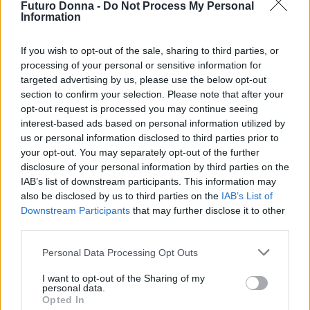
Futuro Donna -
Do Not Process My Personal
Information
AUTORE
Beatrice Bonaventura
If you wish to opt-out of the sale, sharing to third parties, or
Beatrice Bonaventura ricorda la decisione di
processing of your personal or sensitive information for
lasciare le passerelle di Firenze dopo un
targeted advertising by us, please use the below opt-out
servizio su sartorie locali; da allora guida
section to confirm your selection. Please note that after your
scelte stilistiche pratiche per lettori. In
opt-out request is processed you may continue seeing
redazione propone palette sobrie e mantiene
interest-based ads based on personal information utilized by
un archivio personale di tagli e cartamodelli
us or personal information disclosed to third parties prior to
d’epoca.
your opt-out. You may separately opt-out of the further
disclosure of your personal information by third parties on the
IAB’s list of downstream participants. This information may
also be disclosed by us to third parties on the
IAB’s List of
Downstream Participants
that may further disclose it to other
third parties.
Please note that this website/app uses one or more Google
Personal Data Processing Opt Outs
services and may gather and store information including but
not limited to your visit or usage behaviour. You may click to
I want to opt-out of the Sharing of my
personal data.
grant or deny consent to Google and its third-party tags to
Opted In
use your data for below specified purposes in below Google