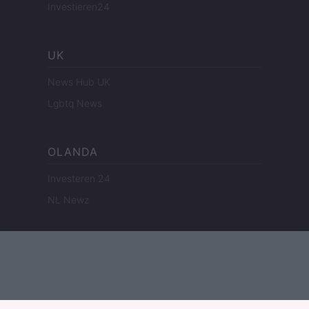
Investieren24
UK
News Hub UK
Lgbtq News
OLANDA
Investeren 24
NL Newz