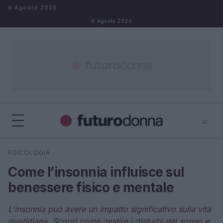
Salta al contenuto
8 Agosto 2026
8 Agosto 2026
⌕
×
⌕
PSICOLOGIA
Cerca
Come l’insonnia influisce sul
benessere fisico e mentale
L'insonnia può avere un impatto significativo sulla vita
quotidiana. Scopri come gestire i disturbi del sonno e