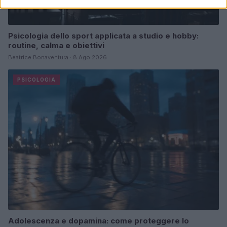
Psicologia dello sport applicata a studio e hobby:
routine, calma e obiettivi
Beatrice Bonaventura · 8 Ago 2026
PSICOLOGIA
Adolescenza e dopamina: come proteggere lo