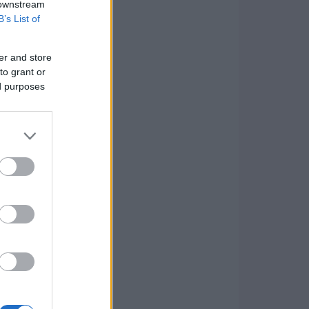
 downstream
B’s List of
er and store
to grant or
ed purposes