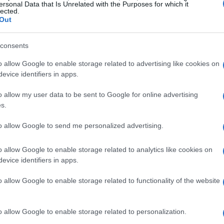
 come l’ADHD, la depressione e l’ansia sono
ersonal Data that Is Unrelated with the Purposes for which it
lected.
i concentrazione. È fondamentale riconoscere
Out
e problematiche più profonde che necessitano di
consents
o allow Google to enable storage related to advertising like cookies on
llerta
evice identifiers in apps.
o allow my user data to be sent to Google for online advertising
ai difficoltà a mantenere il focus, è importante
s.
ti notare sintomi come irritabilità, stanchezza e
to allow Google to send me personalized advertising.
 su un compito. Questi segnali sono indicatori
o influire sulla tua qualità della vita.
o allow Google to enable storage related to analytics like cookies on
evice identifiers in apps.
o allow Google to enable storage related to functionality of the website
 cui ti trovi gioca un ruolo cruciale nel
razione. Un ambiente disordinato o pieno di
o allow Google to enable storage related to personalization.
enere l’attenzione. Inoltre, uno stile di vita