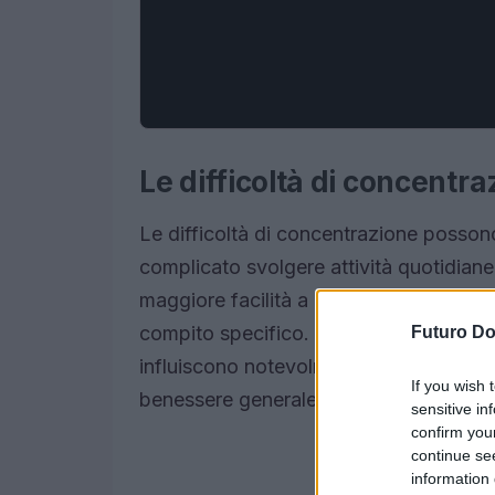
Le difficoltà di concentr
Le difficoltà di concentrazione posson
complicato svolgere attività quotidiane
maggiore facilità a distrarti, oppure av
compito specifico. Questi problemi pos
Futuro D
influiscono notevolmente sulla tua vita, 
If you wish 
benessere generale.
sensitive in
confirm you
continue se
information 