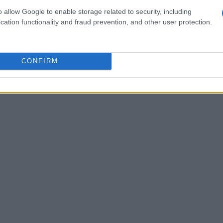
o allow Google to enable storage related to security, including
nza di sonno e una dieta squilibrata, può
cation functionality and fraud prevention, and other user protection.
i concentrazione.
CONFIRM