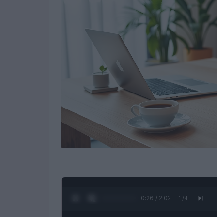
0:27 / 2:02
1
/
4