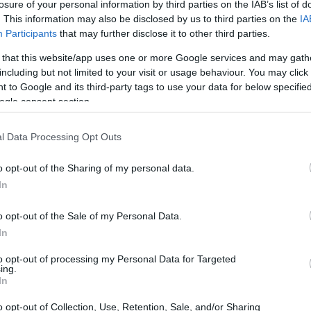
losure of your personal information by third parties on the IAB’s list of
. This information may also be disclosed by us to third parties on the
IA
Participants
that may further disclose it to other third parties.
 that this website/app uses one or more Google services and may gath
including but not limited to your visit or usage behaviour. You may click 
 to Google and its third-party tags to use your data for below specifi
ogle consent section.
l Data Processing Opt Outs
o opt-out of the Sharing of my personal data.
In
o opt-out of the Sale of my Personal Data.
In
i concentrazione
to opt-out of processing my Personal Data for Targeted
derivare da molteplici fattori. Spesso, il
ing.
In
are a una riduzione della capacità di
o opt-out of Collection, Use, Retention, Sale, and/or Sharing