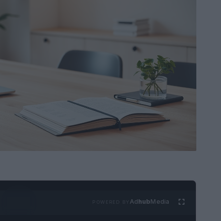
Ad
hub
Media
POWERED BY