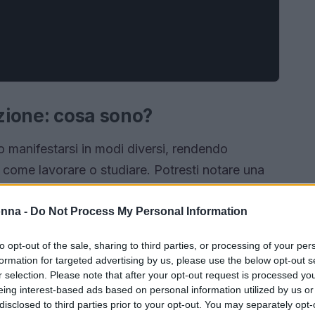
azione: cosa sono?
o manifestarsi in modi diversi, rendendo
 come lavorare o studiare. Potresti notare una
ere difficoltà a mantenere l’attenzione su un
sono sembrare insignificanti, ma in realtà
onna -
Do Not Process My Personal Information
influenzando il tuo rendimento, le relazioni e il
to opt-out of the sale, sharing to third parties, or processing of your per
formation for targeted advertising by us, please use the below opt-out s
r selection. Please note that after your opt-out request is processed y
eing interest-based ads based on personal information utilized by us or
disclosed to third parties prior to your opt-out. You may separately opt-