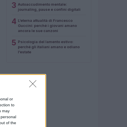
3
Autoaccudimento mentale:
journaling, pause e confini digitali
4
L’eterna attualità di Francesco
Guccini: perché i giovani amano
ancora le sue canzoni
5
Psicologia del lamento estivo:
perché gli italiani amano e odiano
l’estate
sonal or
ection to
ou may
 personal
out of the