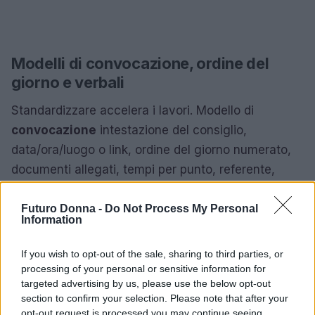
Modelli di convocazione, ordine del
giorno e verbali
Standardizzare accelera i lavori. Modello di
convocazione
intestazione del consiglio,
data/ora/luogo o link, ordine del giorno numerato,
documenti allegati, tempi per punto, referente,
spazio domande. Invia 72 ore prima e pubblica in
bacheca digitale. Modello di
ordine del giorno
Futuro Donna -
Do Not Process My Personal
Information
massimo 6 punti, ogni punto con “scopo”
(informare/decidere), tempo previsto e deliverable.
If you wish to opt-out of the sale, sharing to third parties, or
Modello di verbale: presenti/assenti, sintesi
processing of your personal or sensitive information for
targeted advertising by us, please use the below opt-out
discussione, decisioni con voti, attività assegnate
section to confirm your selection. Please note that after your
(chi/cosa/quando), allegati. Numerazione
opt-out request is processed you may continue seeing