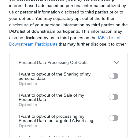
progressiva dei verbali e archivio ricercabile per
interest-based ads based on personal information utilized by
us or personal information disclosed to third parties prior to
parola chiave.
your opt-out. You may separately opt-out of the further
disclosure of your personal information by third parties on the
Tool online per riunioni, sondaggi e
IAB’s list of downstream participants. This information may
gestione documenti
also be disclosed by us to third parties on the
IAB’s List of
Downstream Participants
that may further disclose it to other
Chi guida bene sa scegliere strumenti semplici e
third parties.
sicuri. Riunioni: piattaforme che supportano
stanze
Please note that this website/app uses one or more Google
Personal Data Processing Opt Outs
di lavoro, alzata di mano e registrazioni accessibili
services and may gather and store information including but
not limited to your visit or usage behaviour. You may click to
I want to opt-out of the Sharing of my
(ad es. account istituzionali). Documenti: suite
personal data.
grant or deny consent to Google and its third-party tags to
Opted In
cloud con controllo versioni, permessi a livello di
use your data for below specified purposes in below Google
cartella e
modelli
condivisi. Sondaggi e votazioni:
consent section.
I want to opt-out of the Sale of my
Personal Data.
moduli con autenticazione scolastica, risposta
Opted In
unica e tracciamento orario; per temi sensibili,
I want to opt-out of processing my
aggiungi cifratura lato server. Task management:
Personal Data for Targeted Advertising.
Opted In
bacheche kanban e scadenze con promemoria
automatici. Comunicazione: newsletter mensile,