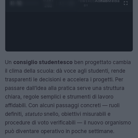
0:29 /
Ad
hub
Media
POWERED
1
/
4
2:02
BY
Un
consiglio studentesco
ben progettato cambia
il clima della scuola: dà voce agli studenti, rende
trasparenti le decisioni e accelera i progetti. Per
passare dall’idea alla pratica serve una struttura
chiara, regole semplici e strumenti di lavoro
affidabili. Con alcuni passaggi concreti — ruoli
definiti,
statuto
snello, obiettivi misurabili e
procedure di voto verificabili — il nuovo organismo
può diventare operativo in poche settimane.