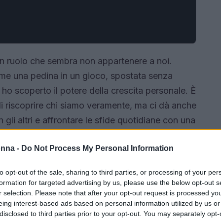
in un ruolo che sembra non appartenere a noi.
ome una pedina in un gioco, spostata senza
, ho scoperto il potere della crescita personale. È
i riscoprire chi siamo veramente, ma ci dà anche
gli altri e affrontare le sfide quotidiane con una
onna -
Do Not Process My Personal Information
to opt-out of the sale, sharing to third parties, or processing of your per
formation for targeted advertising by us, please use the below opt-out s
r selection. Please note that after your opt-out request is processed y
eing interest-based ads based on personal information utilized by us or
disclosed to third parties prior to your opt-out. You may separately opt-