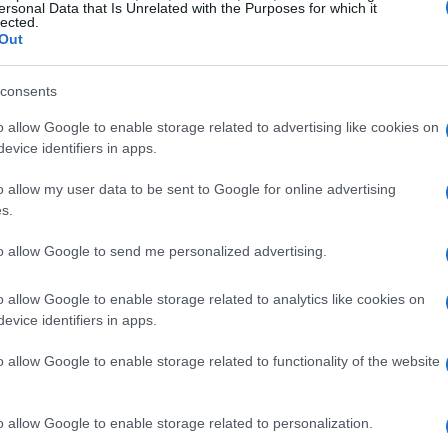
di migliorare. Quando iniziamo a seminare i semi
ersonal Data that Is Unrelated with the Purposes for which it
lected.
o che possiamo coltivare un giardino di
Out
consents
de
o allow Google to enable storage related to advertising like cookies on
evice identifiers in apps.
ide che possono sembrare insormontabili. Ma,
o allow my user data to be sent to Google for online advertising
iò di cui abbiamo bisogno per crescere. Non
s.
ti dice solo ciò che vuoi sentire. No, il mio
to allow Google to send me personalized advertising.
one migliore di te stesso, quella che meriti.
ontare situazioni scomode, fare scelte difficili e
o allow Google to enable storage related to analytics like cookies on
me quando decidi di iniziare un nuovo hobby o
evice identifiers in apps.
ntoso all’inizio, ma con il tempo diventa
o allow Google to enable storage related to functionality of the website
o allow Google to enable storage related to personalization.
ione