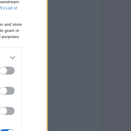
 downstream
B’s List of
er and store
to grant or
ed purposes