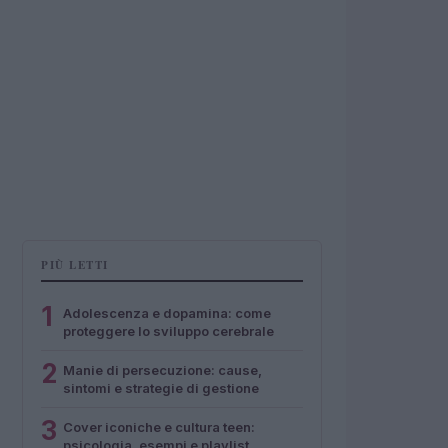
PIÙ LETTI
1
Adolescenza e dopamina: come
proteggere lo sviluppo cerebrale
2
Manie di persecuzione: cause,
sintomi e strategie di gestione
3
Cover iconiche e cultura teen:
psicologia, esempi e playlist