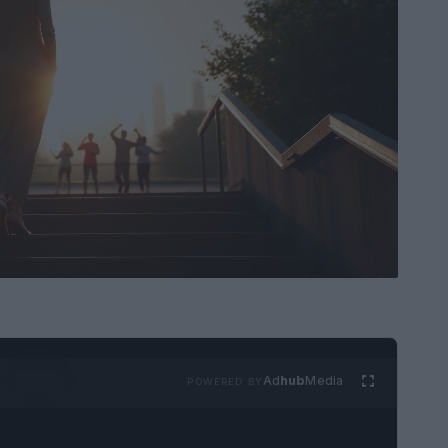
Ad
hub
Media
POWERED BY