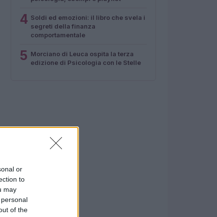
4
Soldi ed emozioni: il libro che svela i
segreti della finanza
comportamentale
5
Morciano di Leuca ospita la terza
edizione di Psicologia con le Stelle
sonal or
ection to
ou may
 personal
out of the