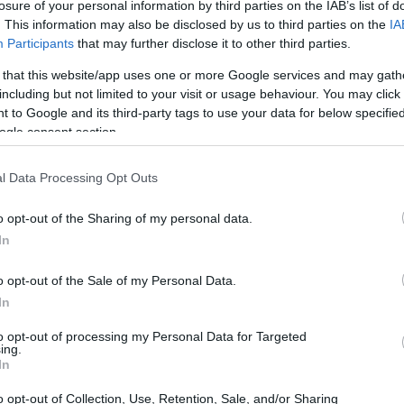
losure of your personal information by third parties on the IAB’s list of
. This information may also be disclosed by us to third parties on the
IA
Participants
that may further disclose it to other third parties.
 that this website/app uses one or more Google services and may gath
including but not limited to your visit or usage behaviour. You may click 
 to Google and its third-party tags to use your data for below specifi
ogle consent section.
l Data Processing Opt Outs
o opt-out of the Sharing of my personal data.
olezza
In
raggio e di amore. Eppure, spesso ci sentiamo
o opt-out of the Sale of my Personal Data.
In
astanza. Questo è un pensiero comune, ma è
 verso la consapevolezza è un passo verso la
to opt-out of processing my Personal Data for Targeted
ing.
ichiede impegno e, talvolta, la necessità di
In
 qualcosa di liberatorio nell’accettare che non
o opt-out of Collection, Use, Retention, Sale, and/or Sharing