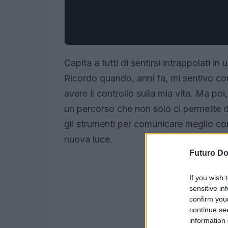
Capita a tutti di sentirsi intrappolati 
Ricordo quando, anni fa, mi sentivo c
avere il controllo sulla mia vita. Ma poi
un percorso che non solo ci permette d
gli strumenti per comunicare meglio con 
nuova luce.
Futuro D
If you wish 
sensitive in
confirm you
continue se
information 