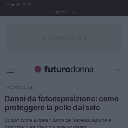
Salta al contenuto
8 Agosto 2026
8 Agosto 2026
⌕
×
⌕
LAVORODONNA
Cerca
Danni da fotoesposizione: come
proteggere la pelle dal sole
Scopri come evitare i danni da fotoesposizione e
prenderti cura della tua pelle in estate!