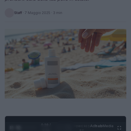
Staff
·
7 Maggio 2025
· 3 min
0:29 /
Ad
hub
Media
POWERED
1
/
4
3:16
BY