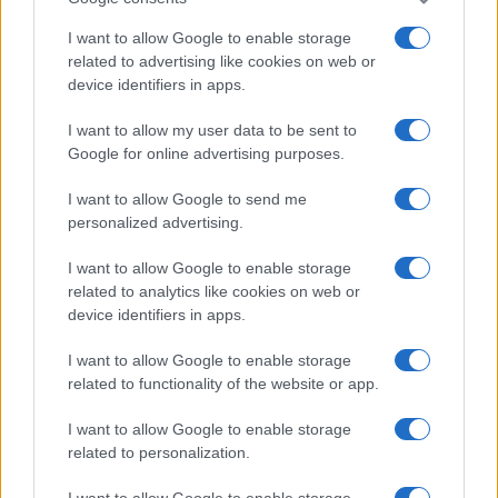
I want to allow Google to enable storage
related to advertising like cookies on web or
device identifiers in apps.
Come trattenere i talenti finanziari in un mercato in
I want to allow my user data to be sent to
evoluzione
Google for online advertising purposes.
Matteo Pellegrino · 8 Ago 2026
I want to allow Google to send me
LAVORODONNA
personalized advertising.
I want to allow Google to enable storage
related to analytics like cookies on web or
device identifiers in apps.
I want to allow Google to enable storage
related to functionality of the website or app.
I want to allow Google to enable storage
related to personalization.
I want to allow Google to enable storage