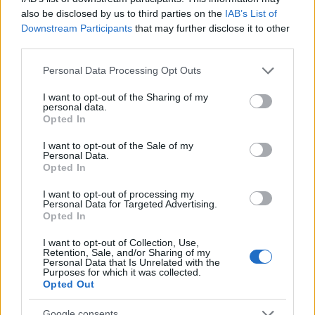
also be disclosed by us to third parties on the
IAB’s List of
Downstream Participants
that may further disclose it to other
third parties.
Please note that this website/app uses one or more Google
Personal Data Processing Opt Outs
services and may gather and store information including but
not limited to your visit or usage behaviour. You may click to
I want to opt-out of the Sharing of my
personal data.
grant or deny consent to Google and its third-party tags to
Opted In
use your data for below specified purposes in below Google
consent section.
I want to opt-out of the Sale of my
Personal Data.
Continua a leggere
Opted In
I want to opt-out of processing my
LAVORODONNA
Personal Data for Targeted Advertising.
Opted In
I want to opt-out of Collection, Use,
Retention, Sale, and/or Sharing of my
Personal Data that Is Unrelated with the
Purposes for which it was collected.
Opted Out
Google consents