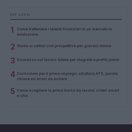
PIÙ LETTI
1
Come trattenere i talenti finanziari in un mercato in
evoluzione
2
Guida ai settori con prospettive per giovani donne
3
Sicurezza sul lavoro: tutele per stagiste e profili junior
4
Curriculum per il primo impiego: struttura ATS, parole
chiave ed errori da evitare
5
Come scegliere la prima borsa da lavoro: criteri smart
e chic