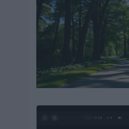
0:27 / 3:16
1
/
4