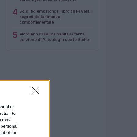
4
Soldi ed emozioni: il libro che svela i
segreti della finanza
comportamentale
5
Morciano di Leuca ospita la terza
edizione di Psicologia con le Stelle
sonal or
ection to
ou may
 personal
out of the