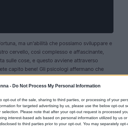
 fortuna, ma un’abilità che possiamo sviluppare e
ostro cervello, così complesso e affascinante,
sta sulle cose, e questo avviene attraverso
vete capito bene! Gli psicologi affermano che
are positivo, proprio come ci si allena per
on ha mai canticchiato la famosa canzone di
onna -
Do Not Process My Personal Information
lla è un’ottima partenza per riflettere sul
to opt-out of the sale, sharing to third parties, or processing of your per
formation for targeted advertising by us, please use the below opt-out s
r selection. Please note that after your opt-out request is processed y
eing interest-based ads based on personal information utilized by us or
disclosed to third parties prior to your opt-out. You may separately opt-