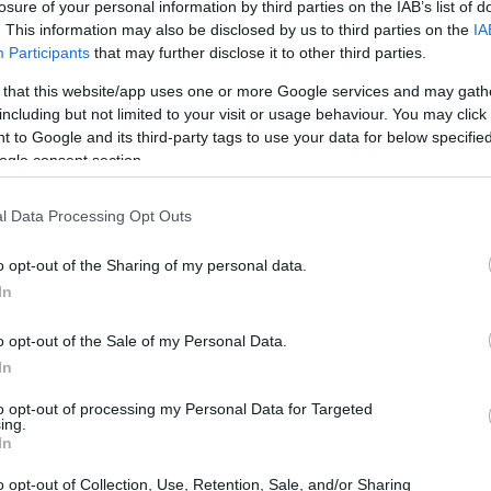
losure of your personal information by third parties on the IAB’s list of
. This information may also be disclosed by us to third parties on the
IA
Participants
that may further disclose it to other third parties.
 that this website/app uses one or more Google services and may gath
including but not limited to your visit or usage behaviour. You may click 
 to Google and its third-party tags to use your data for below specifi
ogle consent section.
l Data Processing Opt Outs
o opt-out of the Sharing of my personal data.
In
o opt-out of the Sale of my Personal Data.
In
iamento positivo
to opt-out of processing my Personal Data for Targeted
ing.
rno con un atteggiamento positivo non è sempre
In
o in situazioni complicate. Ci sono momenti in
o opt-out of Collection, Use, Retention, Sale, and/or Sharing