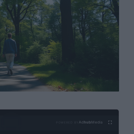
Ad
hub
Media
POWERED BY