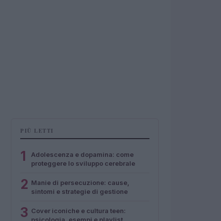
PIÙ LETTI
1
Adolescenza e dopamina: come
proteggere lo sviluppo cerebrale
2
Manie di persecuzione: cause,
sintomi e strategie di gestione
3
Cover iconiche e cultura teen:
psicologia, esempi e playlist