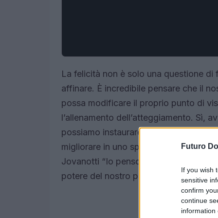
La felicità non è solo una questione di
affinare. È incredibile pensare che il n
possa modificare il proprio punto di vi
l’allenamento dell’atteggiamento. Sì, a
possiamo instaurare un’abitudine a pens
migliorare in uno sport. E chi di noi n
Futuro D
Jovanotti “Io penso positivo”? Ecco, que
If you wish 
potere del nostro pensiero.
sensitive in
confirm you
continue se
information 