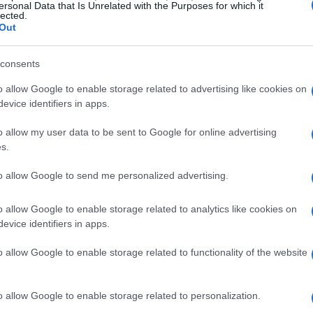
, sorprendentemente, è proprio in quei momenti
ersonal Data that Is Unrelated with the Purposes for which it
lected.
modo diverso. Ricordo quando, durante un
Out
so di scrivere ogni giorno tre cose per cui ero
consents
 caldo o il sorriso di un amico, hanno cominciato
la vita. È incredibile come piccoli cambiamenti
o allow Google to enable storage related to advertising like cookies on
evice identifiers in apps.
 nostro stato d’animo.
o allow my user data to be sent to Google for online advertising
mismo
s.
to allow Google to send me personalized advertising.
re il nostro cervello a pensare in modo più
raticare la gratitudine. Ogni mattina, prenditi un
o allow Google to enable storage related to analytics like cookies on
. Può sembrare banale, ma questo semplice
evice identifiers in apps.
ò che conta realmente. Inoltre, un altro metodo
o allow Google to enable storage related to functionality of the website
one positive. Non fraintendetemi, non dico di
arsi, ma è utile bilanciare le interazioni con chi
o allow Google to enable storage related to personalization.