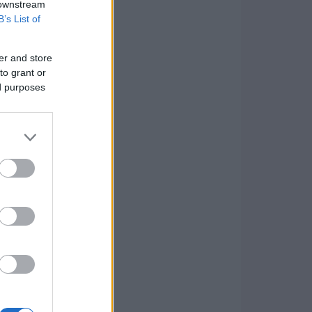
 downstream
B’s List of
er and store
to grant or
ed purposes