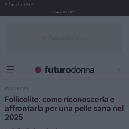
Salta al contenuto
6 Agosto 2026
6 Agosto 2026
⌕
×
⌕
PSICOLOGIA
Cerca
Follicolite: come riconoscerla e
affrontarla per una pelle sana nel
2025