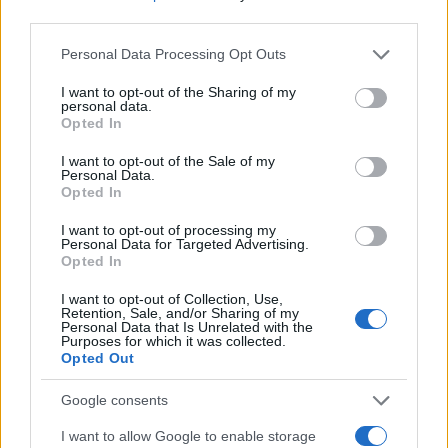
third parties.
AUTORE
Please note that this website/app uses one or more Google
Staff
Personal Data Processing Opt Outs
services and may gather and store information including but
not limited to your visit or usage behaviour. You may click to
I want to opt-out of the Sharing of my
personal data.
grant or deny consent to Google and its third-party tags to
Opted In
use your data for below specified purposes in below Google
consent section.
I want to opt-out of the Sale of my
Personal Data.
Opted In
I want to opt-out of processing my
Personal Data for Targeted Advertising.
Opted In
I want to opt-out of Collection, Use,
Retention, Sale, and/or Sharing of my
Personal Data that Is Unrelated with the
Purposes for which it was collected.
Opted Out
Google consents
I want to allow Google to enable storage