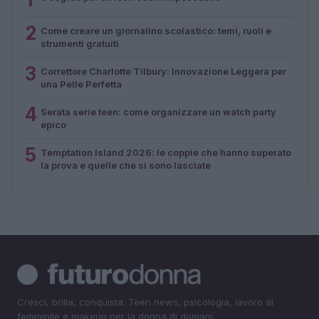
2
Come creare un giornalino scolastico: temi, ruoli e
strumenti gratuiti
3
Correttore Charlotte Tilbury: Innovazione Leggera per
una Pelle Perfetta
4
Serata serie teen: come organizzare un watch party
epico
5
Temptation Island 2026: le coppie che hanno superato
la prova e quelle che si sono lasciate
Cresci, brilla, conquista. Teen news, psicologia, lavoro al
femminile e makeup per la donna di domani.