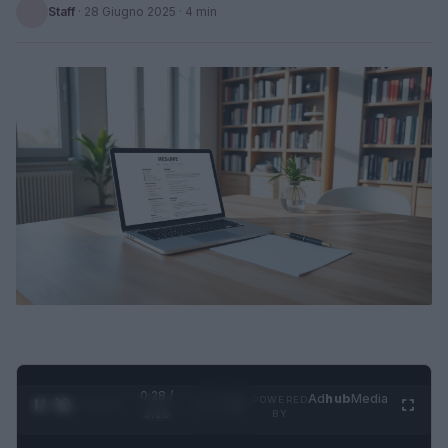
Staff
·
28 Giugno 2025
· 4 min
0:29 /
Ad
hub
Media
POWERED
1
/
4
3:16
BY