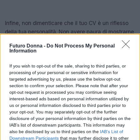
Infine, non dimenticare che il tuo CV è un riflesso
della tua personalità. Non avere paura di mostrarne
una parte, ma fallo sempre nel rispetto delle norme
Futuro Donna -
Do Not Process My Personal
culturali del paese in cui ti candidi. Ogni piccolo
Information
dettaglio può fare la differenza!
If you wish to opt-out of the sale, sharing to third parties, or
Creare un curriculum internazionale di successo
processing of your personal or sensitive information for
targeted advertising by us, please use the below opt-out
richiede attenzione e cura, ma seguendo questi
section to confirm your selection. Please note that after your
semplici passaggi, sarai sulla buona strada per
opt-out request is processed you may continue seeing
ottenere il lavoro dei tuoi sogni! ✨ Se hai trovato
interest-based ads based on personal information utilized by
us or personal information disclosed to third parties prior to
utile questa guida, condividila con chi potrebbe
your opt-out. You may separately opt-out of the further
averne bisogno e inizia a costruire il tuo futuro
disclosure of your personal information by third parties on the
professionale senza confini!
IAB’s list of downstream participants. This information may
also be disclosed by us to third parties on the
IAB’s List of
Downstream Participants
that may further disclose it to other