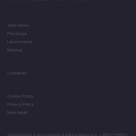
SEZIONI
Teen News
Psicologia
Lavorodonna
Makeup
MAGAZINE
Contattaci
LEGALE
Cookie Policy
Privacy Policy
Note legali
futurodonna.it è una proprietà di AdHub Media S.r.l. — REA 2729933