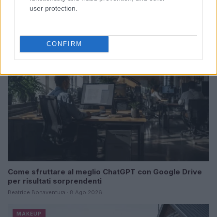
Guida ai settori con prospettive per giovani donne
user protection.
Matteo Pellegrino · 8 Ago 2026
MAKEUP
CONFIRM
Come sfruttare al meglio ChatGPT con Google Drive
per risultati sorprendenti
Beatrice Bonaventura · 8 Ago 2026
MAKEUP