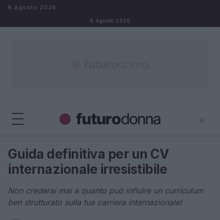
Salta al contenuto
8 Agosto 2026
8 Agosto 2026
⌕
×
⌕
Guida definitiva per un CV
Cerca
internazionale irresistibile
Non crederai mai a quanto può influire un curriculum
ben strutturato sulla tua carriera internazionale!