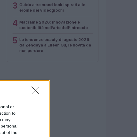
3
Guida a tre mood look ispirati alle
eroine dei videogiochi
4
Macramè 2026: innovazione e
sostenibilità nell’arte dell’intreccio
5
Le tendenze beauty di agosto 2026:
da Zendaya a Eileen Gu, le novità da
non perdere
sonal or
ection to
ou may
 personal
out of the