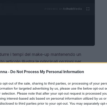
Ad
hub
Media
POWERED BY
idurre i tempi del make-up mantenendo un
 articolo illustra le principali opzioni per
agli occhi fino alle labbra — attraverso il
trucco
onna -
Do Not Process My Personal Information
a estetica che deposita pigmento negli strati
aminati strumenti e materiali essenziali per una
to opt-out of the sale, sharing to third parties, or processing of your per
formation for targeted advertising by us, please use the below opt-out s
proccio è pratico: vengono descritti i benefici di
r selection. Please note that after your opt-out request is processed y
he per i diversi profili d’uso e le precauzioni
eing interest-based ads based on personal information utilized by us or
disclosed to third parties prior to your opt-out. You may separately opt-
urale e duraturo.