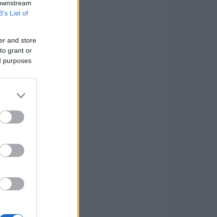
 downstream
B’s List of
er and store
to grant or
ed purposes