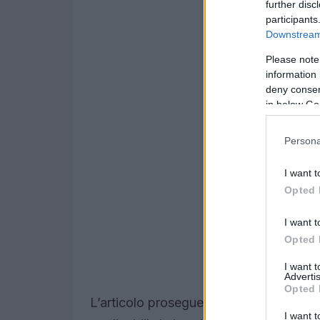
further disc
participants
Downstream 
Please note
information 
deny consent
in below Go
Persona
I want t
Opted 
I want t
Opted 
I want 
Advertis
Opted 
L’articolo prosegue analizzando i nuovi
I want t