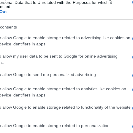
estico. Vengono descritti i principali tipi di
ersonal Data that Is Unrelated with the Purposes for which it
lected.
ezzature e i protocolli di sicurezza raccomandati
Out
i chiare su tempistiche di esecuzione, procedure
consents
ità tra prodotti. L’obiettivo è offrire una
guida
 consapevoli agli operatori del settore e alle
o allow Google to enable storage related to advertising like cookies on
evice identifiers in apps.
rali e duraturi. L’ultimo aggiornamento evidenzia
nale continua e del rispetto delle norme
o allow my user data to be sent to Google for online advertising
s.
nti per la qualità del risultato.
to allow Google to send me personalized advertising.
cosa è e come funziona
o allow Google to enable storage related to analytics like cookies on
evice identifiers in apps.
mazione e delle norme igienico-sanitarie, il
ecnica di
dermopigmentazione estetica
che
o allow Google to enable storage related to functionality of the website
ciali dell’epidermide mediante strumenti
ettivo è migliorare i lineamenti in modo
o allow Google to enable storage related to personalization.
à del tatuaggio tradizionale. Per tale motivo la