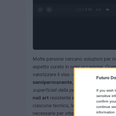
0:27 / 3:16
1
/
4
Molte persone cercano soluzioni per r
aspetto curato in ogni occasione. Questo
valorizzare il viso — dalle sopracciglia 
Futuro D
semipermanente
, definito
una tecnic
superficiali della pelle
. Sono inoltre es
If you wish 
sensitive in
nail art
resistente e professionale. L’ap
confirm you
ciascuna tecnica, le indicazioni specific
continue se
information 
necessarie per ottenere un risultato nat