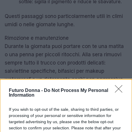
sottile: sigilla il pigmento e riduce le sbavature.
Questi passaggi sono particolarmente utili in climi
umidi o nelle giornate lunghe.
Rimozione e manutenzione
Durante la giornata puoi portare con te una matita
o una penna per piccoli ritocchi. Alla sera rimuovi
sempre tutto il trucco con prodotti delicati:
salviettine specifiche, bifasici per makeup
waterproof o un detergente occhi non aggressivo.
La pelle intorno agli occhi è sottile e sensibile,
Futuro Donna -
Do Not Process My Personal
Information
quindi una detersione accurata previene irritazioni
e facilita le applicazioni successive.
If you wish to opt-out of the sale, sharing to third parties, or
processing of your personal or sensitive information for
Che cos’è e come scegliere l’eyeliner
targeted advertising by us, please use the below opt-out
Per eyeliner si intende il tratto di colore applicato
section to confirm your selection. Please note that after your