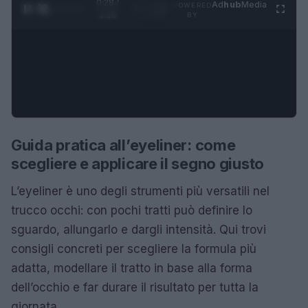
0:29 /
Ad
hub
Media
POWERED
1
/
4
3:16
BY
Guida pratica all’eyeliner: come
scegliere e applicare il segno giusto
L’eyeliner è uno degli strumenti più versatili nel
trucco occhi: con pochi tratti può definire lo
sguardo, allungarlo e dargli intensità. Qui trovi
consigli concreti per scegliere la formula più
adatta, modellare il tratto in base alla forma
dell’occhio e far durare il risultato per tutta la
giornata.