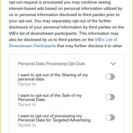
lungo la rima ciliare per valorizzare lo sguardo. La
opt-out request is processed you may continue seeing
interest-based ads based on personal information utilized by
scelta tra matita, penna, gel o liquido dipende dal
us or personal information disclosed to third parties prior to
livello di precisione che desideri e dall’effetto
your opt-out. You may separately opt-out of the further
finale.0
disclosure of your personal information by third parties on the
IAB’s list of downstream participants. This information may
also be disclosed by us to third parties on the
IAB’s List of
Downstream Participants
that may further disclose it to other
third parties.
AUTORE
Matteo Galli
Please note that this website/app uses one or more Google
Personal Data Processing Opt Outs
Matteo Galli ha seguito la manifestazione per il
services and may gather and store information including but
lavoro in piazza Duomo documentando
not limited to your visit or usage behaviour. You may click to
I want to opt-out of the Sharing of my
personal data.
passaggi chiave con foto e verbali; è cronista
grant or deny consent to Google and its third-party tags to
Opted In
di prima pagina e suggerisce le aperture
use your data for below specified purposes in below Google
editoriali mattutine. Cresciuto a Milano, porta in
consent section.
I want to opt-out of the Sale of my
redazione note grafiche e una collezione di
Personal Data.
locandine teatrali.
Opted In
I want to opt-out of processing my
Personal Data for Targeted Advertising.
Opted In