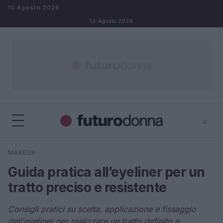
Salta al contenuto
10 Agosto 2026
10 Agosto 2026
⌕
×
⌕
MAKEUP
Cerca
Guida pratica all’eyeliner per un
tratto preciso e resistente
Consigli pratici su scelta, applicazione e fissaggio
dell'eyeliner per realizzare un tratto definito e