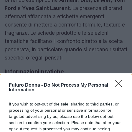
offrendo esempi come
Armani
,
Dior
,
La Mer
,
Tom
Ford
e
Yves Saint Laurent
. La presenza di brand
affermati affiancata a etichette emergenti
consente di mettere a confronto formule, texture e
fragranze. Le schede prodotto e le selezioni
tematiche facilitano il confronto diretto e la scelta
ponderata, in particolare quando si cercano risultati
specifici o regali pensati.
Informazioni pratiche
Se stai cercando ispirazione o una routine
Futuro Donna -
Do Not Process My Personal
Information
completa, le categorie e i filtri del sito ti guidano
passo dopo passo. Troverai anche consigli su
If you wish to opt-out of the sale, sharing to third parties, or
intensificatori d’abbronzatura
,
trattamenti
processing of your personal or sensitive information for
anticaduta
e prodotti specifici per pelli sensibili.
targeted advertising by us, please use the below opt-out
section to confirm your selection. Please note that after your
Ricorda che il catalogo è aggiornato regolarmente:
opt-out request is processed you may continue seeing