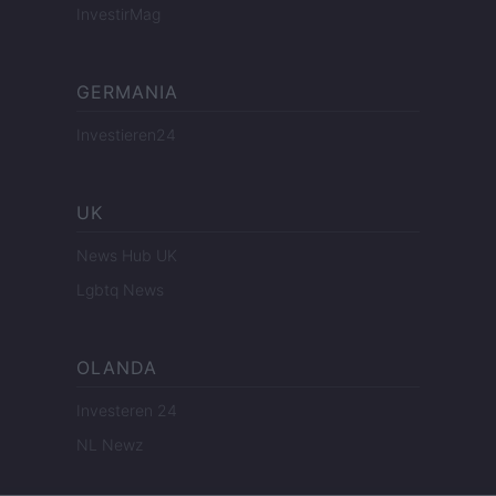
InvestirMag
GERMANIA
Investieren24
UK
News Hub UK
Lgbtq News
OLANDA
Investeren 24
NL Newz