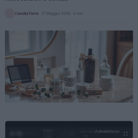
Camilla Fiore
·
17 Maggio 2026
· 4 min
0:29 /
Ad
hub
Media
POWERED
1
/
4
1:47
BY