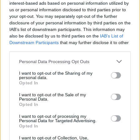
Ultimo aggiornamento: 17/05/2026
, e
interest-based ads based on personal information utilized by
rappresenta una risorsa utile per restare aggiornati
us or personal information disclosed to third parties prior to
your opt-out. You may separately opt-out of the further
sulle novità e le tendenze beauty.
disclosure of your personal information by third parties on the
IAB’s list of downstream participants. This information may
also be disclosed by us to third parties on the
IAB’s List of
Downstream Participants
that may further disclose it to other
AUTORE
third parties.
Camilla Fiore
Camilla Fiore, da Verona, annotò la prima
Please note that this website/app uses one or more Google
Personal Data Processing Opt Outs
review dopo aver testato un siero durante la
services and may gather and store information including but
Fiera della Cosmesi: quell’articolo cambiò la
not limited to your visit or usage behaviour. You may click to
I want to opt-out of the Sharing of my
personal data.
linea editoriale dedicata alla prova prodotto.
grant or deny consent to Google and its third-party tags to
Opted In
Propone rubriche con taglio rigoroso e porta
use your data for below specified purposes in below Google
in redazione la precisione di chi colleziona
consent section.
I want to opt-out of the Sale of my
vecchi campionari.
Personal Data.
Opted In
I want to opt-out of processing my
Personal Data for Targeted Advertising.
Opted In
I want to opt-out of Collection, Use,