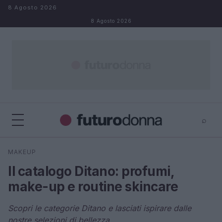
Salta al contenuto
8 Agosto 2026
8 Agosto 2026
⌕
×
⌕
MAKEUP
Cerca
Il catalogo Ditano: profumi,
make-up e routine skincare
Scopri le categorie Ditano e lasciati ispirare dalle
nostre selezioni di bellezza