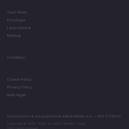
SEZIONI
Teen News
Psicologia
Lavorodonna
Makeup
MAGAZINE
Contattaci
LEGALE
Cookie Policy
Privacy Policy
Note legali
futurodonna.it è una proprietà di AdHub Media S.r.l. — REA 2729933
Copyright © 2026 · Edito da AdHub Media — Italia
Tutti i diritti riservati