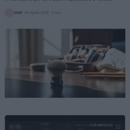
Staff
·
29 Aprile 2025
· 3 min
0:26 /
Ad
hub
Media
POWERED
1
/
4
3:16
BY