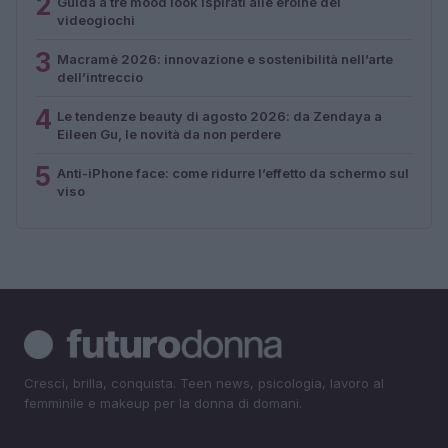
2
Guida a tre mood look ispirati alle eroine dei
videogiochi
3
Macramè 2026: innovazione e sostenibilità nell’arte
dell’intreccio
4
Le tendenze beauty di agosto 2026: da Zendaya a
Eileen Gu, le novità da non perdere
5
Anti-iPhone face: come ridurre l’effetto da schermo sul
viso
Cresci, brilla, conquista. Teen news, psicologia, lavoro al
femminile e makeup per la donna di domani.