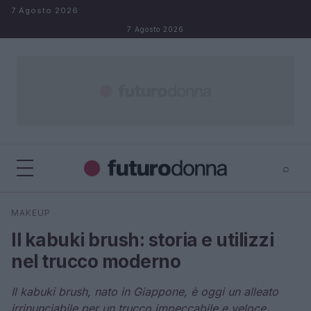
Salta al contenuto
7 Agosto 2026
7 Agosto 2026
⌕
×
⌕
MAKEUP
Cerca
Il kabuki brush: storia e utilizzi
nel trucco moderno
Il kabuki brush, nato in Giappone, è oggi un alleato
irrinunciabile per un trucco impeccabile e veloce.