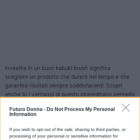
Investire in un buon kabuki brush significa
scegliere un prodotto che durerà nel tempo e che
garantirà risultati sempre soddisfacenti. Scopri
anche tu i vantaggi di questo straordinario pennello
e rendi unica la tua routine di bellezza!
Futuro Donna -
Do Not Process My Personal
Information
AUTORE
If you wish to opt-out of the sale, sharing to third parties, or
Staff
processing of your personal or sensitive information for