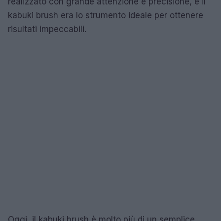
realizzato con grande attenzione e precisione, e il
kabuki brush era lo strumento ideale per ottenere
risultati impeccabili.
Oggi, il kabuki brush è molto più di un semplice