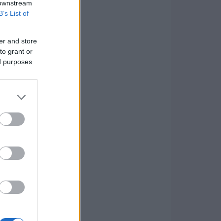
 downstream
B’s List of
er and store
to grant or
ed purposes