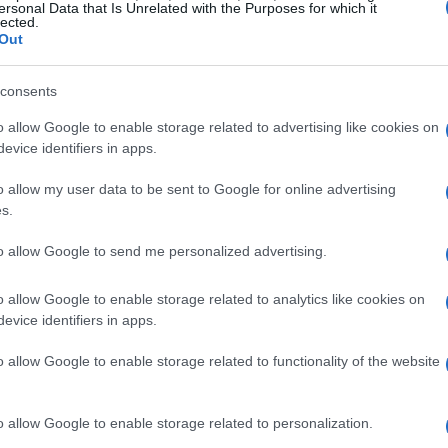
Ricordo quando una mia amica, dopo aver
ersonal Data that Is Unrelated with the Purposes for which it
lected.
ato conforto in un gruppo di sostegno.
Out
e nessuno potesse comprendere la sua perdita.
consents
rto che condividere il proprio dolore con chi
 aiutava a sentirsi meno sola, ma le permetteva
o allow Google to enable storage related to advertising like cookies on
evice identifiers in apps.
 un modo nuovo. Persone che, come lei, avevano
e in un cerchio di comprensione e accettazione.
o allow my user data to be sent to Google for online advertising
s.
tazione femminile nei media
to allow Google to send me personalized advertising.
nnesso, non possiamo ignorare l’impatto che i
o allow Google to enable storage related to analytics like cookies on
evice identifiers in apps.
 genere. Recentemente, uno studio ha rivelato
o è cambiato nella rappresentazione delle donne:
o allow Google to enable storage related to functionality of the website
 dalle rughe e gli uomini come possessori di
 la società evolva se i messaggi che riceviamo
o allow Google to enable storage related to personalization.
osi? Questo ci porta a riflettere su come la