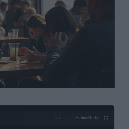
Ad
hub
Media
POWERED BY