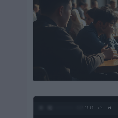
0:28 / 3:16
1
/
4