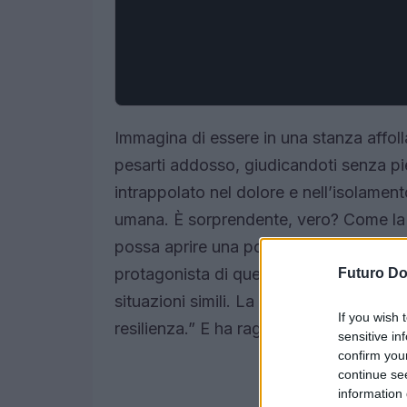
Immagina di essere in una stanza affoll
pesarti addosso, giudicandoti senza pie
intrappolato nel dolore e nell’isolament
umana. È sorprendente, vero? Come la 
possa aprire una porta verso l’accettaz
protagonista di questa storia, trasforma
Futuro D
situazioni simili. La psicologa dice: “
If you wish 
resilienza.” E ha ragione!
sensitive in
confirm you
continue se
information 