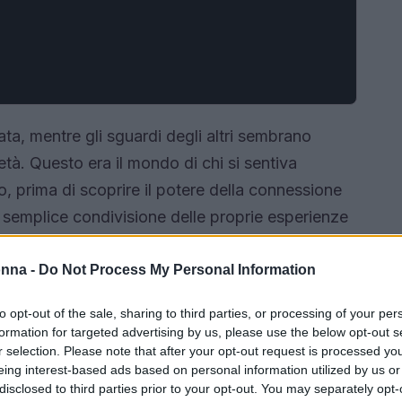
ata, mentre gli sguardi degli altri sembrano
tà. Questo era il mondo di chi si sentiva
o, prima di scoprire il potere della connessione
semplice condivisione delle proprie esperienze
ione e la guarigione. Ho visto persone, come la
rsi attraverso il contatto con altri che vivevano
onna -
Do Not Process My Personal Information
La connessione può trasformare la sofferenza in
to opt-out of the sale, sharing to third parties, or processing of your per
formation for targeted advertising by us, please use the below opt-out s
r selection. Please note that after your opt-out request is processed y
eing interest-based ads based on personal information utilized by us or
disclosed to third parties prior to your opt-out. You may separately opt-