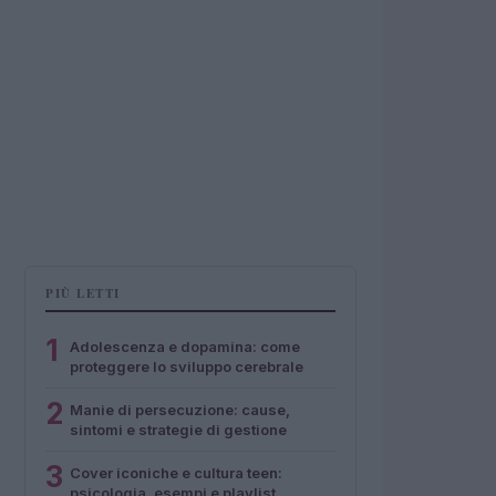
PIÙ LETTI
1
Adolescenza e dopamina: come
proteggere lo sviluppo cerebrale
2
Manie di persecuzione: cause,
sintomi e strategie di gestione
3
Cover iconiche e cultura teen:
psicologia, esempi e playlist