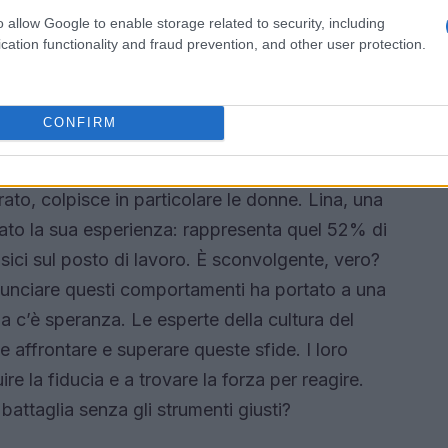
o allow Google to enable storage related to security, including
autopercezione e le nostre relazioni. La
cation functionality and fraud prevention, and other user protection.
tazione più equilibrata potrebbe contribuire a
sociali.
CONFIRM
eguenze sulle donne
to, colpisce in particolare le donne. Lina, una
ato la sua esperienza: rappresenta quel 52% di
isici sul posto di lavoro. È sconvolgente, vero?
enunciare questi comportamenti ha portato a una
 Ma c’è speranza. Le esperte della cultura del
e affrontare e superare queste sfide. I loro
re la fiducia e a trovare la forza per reagire.
battaglia senza gli strumenti giusti?