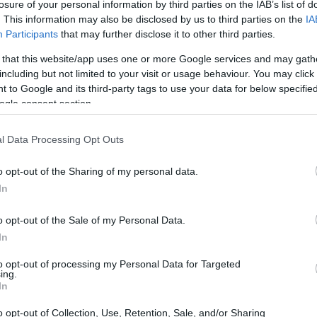
losure of your personal information by third parties on the IAB’s list of
. This information may also be disclosed by us to third parties on the
IA
Participants
that may further disclose it to other third parties.
 that this website/app uses one or more Google services and may gath
including but not limited to your visit or usage behaviour. You may click 
 to Google and its third-party tags to use your data for below specifi
ogle consent section.
l Data Processing Opt Outs
o opt-out of the Sharing of my personal data.
In
o opt-out of the Sale of my Personal Data.
In
e nelle esperienze dolorose
to opt-out of processing my Personal Data for Targeted
ing.
i riferiamo solo a un semplice scambio di
In
 di supporto che può cambiare radicalmente il
o opt-out of Collection, Use, Retention, Sale, and/or Sharing