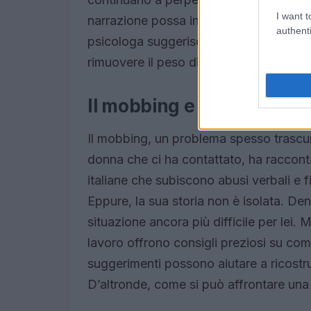
I want t
narrazione possa influenzare la nostra 
authenti
psicologa suggerisce che una rappresen
rimuovere il peso di queste aspettative 
Il mobbing e le sue cons
Il mobbing, un problema spesso trascura
donna che ci ha contattato, ha raccont
italiane che subiscono abusi verbali e f
Eppure, la sua storia non è isolata. D
situazione ancora più difficile per lei.
lavoro offrono consigli preziosi su com
suggerimenti possono aiutare a ricostrui
D’altronde, come si può affrontare una 