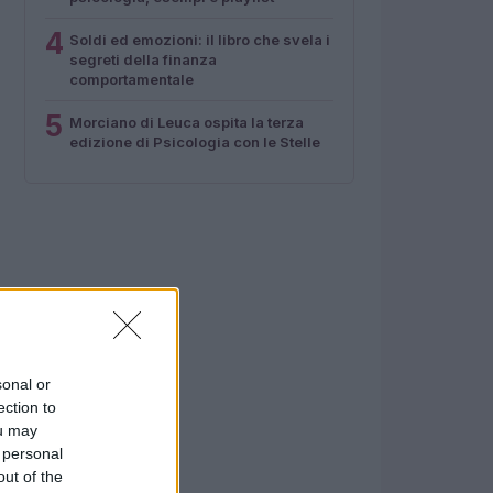
4
Soldi ed emozioni: il libro che svela i
segreti della finanza
comportamentale
5
Morciano di Leuca ospita la terza
edizione di Psicologia con le Stelle
sonal or
ection to
ou may
 personal
out of the