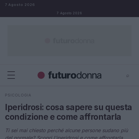
Salta al contenuto
7 Agosto 2026
7 Agosto 2026
⌕
×
⌕
PSICOLOGIA
Cerca
Iperidrosi: cosa sapere su questa
condizione e come affrontarla
Ti sei mai chiesto perché alcune persone sudano più
del normale? Scopri l'iperidrosi e come affrontarla.