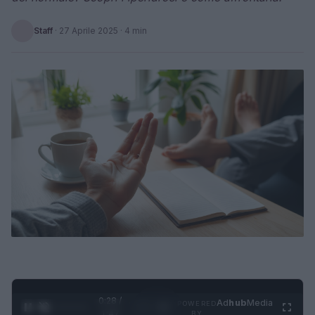
Staff
·
27 Aprile 2025
· 4 min
0:28 /
Ad
hub
Media
POWERED
1
/
4
1:47
BY