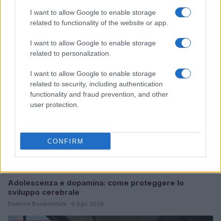
I want to allow Google to enable storage
Continua a leggere
related to functionality of the website or app.
I want to allow Google to enable storage
PSICOLOGIA
related to personalization.
I want to allow Google to enable storage
related to security, including authentication
functionality and fraud prevention, and other
user protection.
CONFIRM
Adolescenza e dopamina: come proteggere lo
sviluppo cerebrale
Beatrice Bonaventura · 6 Ago 2026