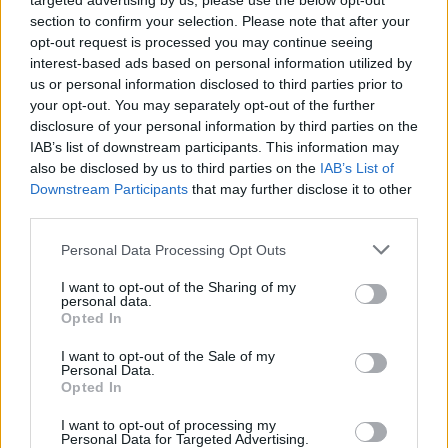
targeted advertising by us, please use the below opt-out
Indossare abiti leggeri e traspiranti per ridurre il
section to confirm your selection. Please note that after your
disagio.
opt-out request is processed you may continue seeing
Utilizzare prodotti specifici per la sudorazione
interest-based ads based on personal information utilized by
eccessiva.
us or personal information disclosed to third parties prior to
Considerare tecniche di rilassamento come yoga
your opt-out. You may separately opt-out of the further
o meditazione per ridurre lo stress, che può
disclosure of your personal information by third parties on the
IAB’s list of downstream participants. This information may
aggravare la condizione.
also be disclosed by us to third parties on the
IAB’s List of
Downstream Participants
that may further disclose it to other
Inoltre, ci sono molte risorse online e gruppi di
third parties.
supporto che possono offrire conforto e
Please note that this website/app uses one or more Google
Personal Data Processing Opt Outs
informazioni utili. Non è necessario affrontare
services and may gather and store information including but
l’iperidrosi da soli: cercare aiuto è un passo
not limited to your visit or usage behaviour. You may click to
I want to opt-out of the Sharing of my
personal data.
grant or deny consent to Google and its third-party tags to
fondamentale per migliorare la qualità della vita.
Opted In
use your data for below specified purposes in below Google
consent section.
I want to opt-out of the Sale of my
Personal Data.
Opted In
AUTORE
Staff
I want to opt-out of processing my
Personal Data for Targeted Advertising.