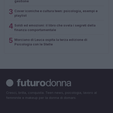
gestione
3
Cover iconiche e cultura teen: psicologia, esempi e
playlist
4
Soldi ed emozioni: il libro che svela i segreti della
finanza comportamentale
5
Morciano di Leuca ospita la terza edizione di
Psicologia con le Stelle
Cresci, brilla, conquista. Teen news, psicologia, lavoro al
femminile e makeup per la donna di domani.
SEZIONI