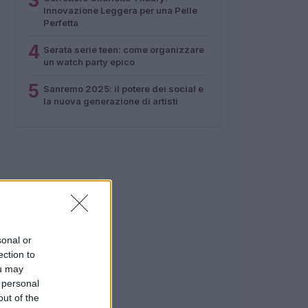
3
Innovazione Leggera per una Pelle
Perfetta
4
Serata serie teen: come organizzare
un watch party epico
5
Sanremo 2025: il potere dei social e
la nuova generazione di artisti
sonal or
ection to
ou may
 personal
out of the