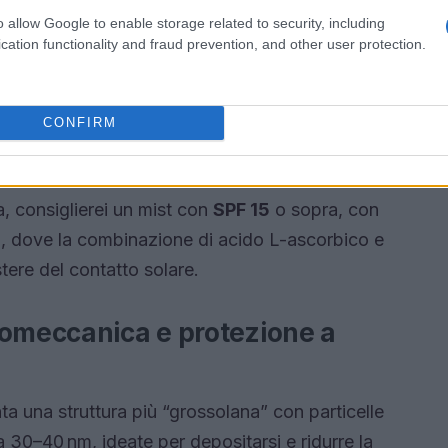
o allow Google to enable storage related to security, including
cation functionality and fraud prevention, and other user protection.
CONFIRM
sa, consiglierei un mist con
SPF 15
o sopra, con
ibili, dove la combinazione di acido L-ascorbico e
tere del contatto solare.
romeccanica e protezione a
nta una struttura più “grossolana” con particelle
a 30–40 nm, ideate per depositarsi e ridurre la