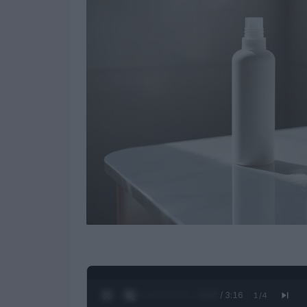
0:28 / 3:16
1
/
4