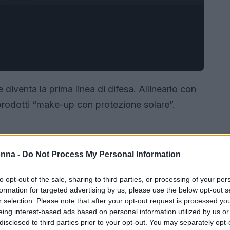
e diventa la prima linea di difesa. Allinearlo con
i prodotti “make-up con protezione solare”.
onna -
Do Not Process My Personal Information
to opt-out of the sale, sharing to third parties, or processing of your per
formation for targeted advertising by us, please use the below opt-out s
r selection. Please note that after your opt-out request is processed y
eing interest-based ads based on personal information utilized by us or
disclosed to third parties prior to your opt-out. You may separately opt-