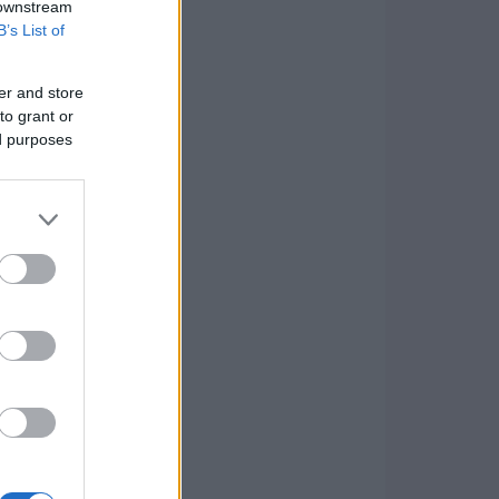
 downstream
B’s List of
er and store
to grant or
ed purposes