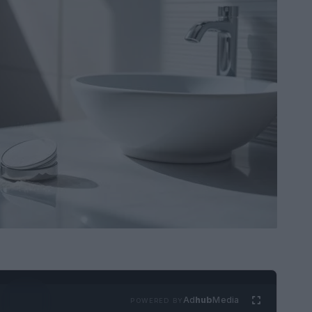
Ad
hub
Media
POWERED BY