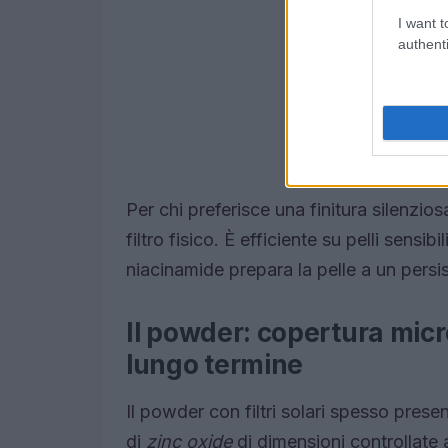
I want t
authenti
Per chi preferisce una finitura silenzio
filtro fisico. È efficiente su pelli sens
niacinamide prepara la pelle a un persis
Il powder: copertura mic
lungo termine
Il powder con filtri solari spesso prese
di
zinc oxide
di dimensioni controllate 