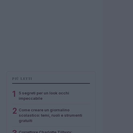
PIÙ LETTI
1
5 segreti per un look occhi
impeccabile
2
Come creare un giornalino
scolastico: temi, ruoli e strumenti
gratuiti
Correttore Charlotte Tilbury: