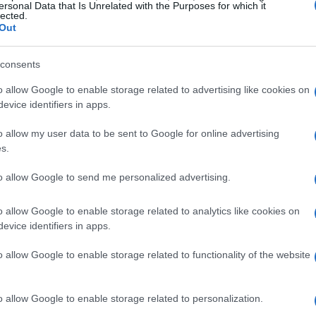
ersonal Data that Is Unrelated with the Purposes for which it
arantendo che la pelle sia protetta durante più
lected.
Out
consents
 filtro: è un componente di trucco che risponde
o allow Google to enable storage related to advertising like cookies on
llontani dal rasoio, la polvere fine che aderisce
evice identifiers in apps.
ogici. Per la mia esperienza di truccatrice,
o allow my user data to be sent to Google for online advertising
revi: un mezzo minuto di spray al posto di cinque
s.
to allow Google to send me personalized advertising.
o allow Google to enable storage related to analytics like cookies on
evice identifiers in apps.
o allow Google to enable storage related to functionality of the website
o allow Google to enable storage related to personalization.