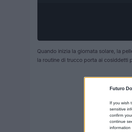
Quando inizia la giornata solare, la pell
la routine di trucco porta ai cosiddett
Futuro D
If you wish 
sensitive in
confirm you
continue se
information 