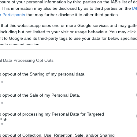
losure of your personal information by third parties on the IAB’s list of
. This information may also be disclosed by us to third parties on the
IA
Participants
that may further disclose it to other third parties.
 that this website/app uses one or more Google services and may gath
including but not limited to your visit or usage behaviour. You may click 
 to Google and its third-party tags to use your data for below specifi
ogle consent section.
one e spettro di copertura
l Data Processing Opt Outs
, è pensato per essere spruzzato sul viso già
o opt-out of the Sharing of my personal data.
ina
niacinamide
e macrograni di
zinc oxide
che
In
za appesantire. Nel mio lavoro, ho visto come
o opt-out of the Sale of my Personal Data.
aturale, soprattutto in climi umidi.
In
to opt-out of processing my Personal Data for Targeted
idi amino-proteici indicano che la protezione non è
ing.
In
segnazione di
UVA/UVB
bilanciata. Marchi come
pre l’ultima generazione di nano-particelle di
o opt-out of Collection, Use, Retention, Sale, and/or Sharing