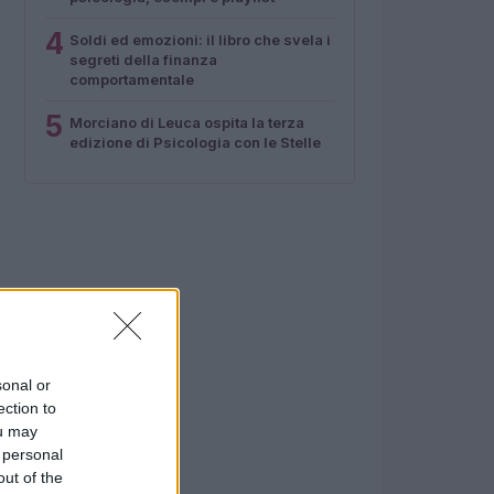
4
Soldi ed emozioni: il libro che svela i
segreti della finanza
comportamentale
5
Morciano di Leuca ospita la terza
edizione di Psicologia con le Stelle
sonal or
ection to
ou may
 personal
out of the