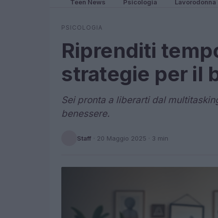
Teen News
Psicologia
Lavorodonna
PSICOLOGIA
Riprenditi temp
strategie per il
Sei pronta a liberarti dal multitaski
benessere.
Staff
·
20 Maggio 2025
· 3 min