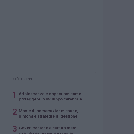
PIÙ LETTI
1
Adolescenza e dopamina: come
proteggere lo sviluppo cerebrale
2
Manie di persecuzione: cause,
sintomi e strategie di gestione
3
Cover iconiche e cultura teen:
psicologia, esempi e playlist