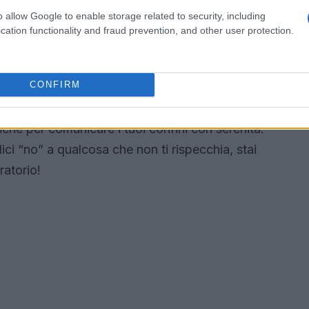
o allow Google to enable storage related to security, including
a sensi di colpa
cation functionality and fraud prevention, and other user protection.
n fallimento, ma come una forma di rispetto
CONFIRM
accettato di fare qualcosa solo per paura di
 questo workshop, affronteremo come riconoscere
ecniche per comunicare i tuoi confini con serenità.
ici “no” a qualcosa che non ti rispecchia, stai
ratorio!