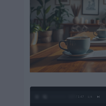
0:28 / 1:47
1
/
4