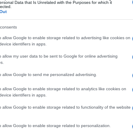
per leggere, per una passeggiata o semplicemente
ersonal Data that Is Unrelated with the Purposes for which it
lected.
o workshop ti fornirà strumenti pratici per
Out
diana. Scoprirai il valore della pianificazione
consents
utturata possa alleviare il carico mentale e
o allow Google to enable storage related to advertising like cookies on
evice identifiers in apps.
ndivisa
o allow my user data to be sent to Google for online advertising
s.
tempo è la condivisione delle responsabilità.
to allow Google to send me personalized advertising.
er gestire tutto? È qui che entra in gioco la
ossiamo farlo senza sentirci in colpa? Imparare
o allow Google to enable storage related to analytics like cookies on
assertività è fondamentale. Non è egoismo, ma
evice identifiers in apps.
so chi ci circonda. Ricordo quando ho finalmente
o allow Google to enable storage related to functionality of the website
a madre per gestire i miei bambini. È stata una
mpo, ma ho anche riscoperto la gioia di stare
o allow Google to enable storage related to personalization.