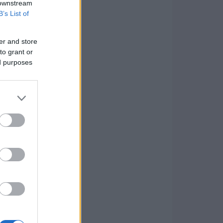
 downstream
B’s List of
er and store
to grant or
ed purposes