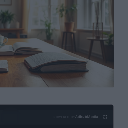
Ad
hub
Media
POWERED BY