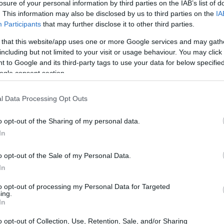
losure of your personal information by third parties on the IAB’s list of
. This information may also be disclosed by us to third parties on the
IA
Participants
that may further disclose it to other third parties.
 that this website/app uses one or more Google services and may gath
including but not limited to your visit or usage behaviour. You may click 
 to Google and its third-party tags to use your data for below specifi
ogle consent section.
l Data Processing Opt Outs
o opt-out of the Sharing of my personal data.
In
o opt-out of the Sale of my Personal Data.
come trovare equilibrio
In
olteplici cappelli: mamma, professionista, amica,
to opt-out of processing my Personal Data for Targeted
ing.
e proprie priorità. Ma come possiamo mantenere
In
i stesse? Immagina di poter tornare a dedicarti
o opt-out of Collection, Use, Retention, Sale, and/or Sharing