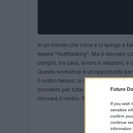
In un mondo che corre e ci spinge a far
essere “multitasking”. Ma è davvero co
compiti, tra casa, lavoro e relazioni, 
Questo workshop è un’opportunità per 
il nostro tempo, la nostra energia e, so
momento per tutte quelle donne che, c
Futuro D
ritrovare il centro. E non è solo una qu
If you wish 
sensitive in
confirm you
continue se
information 