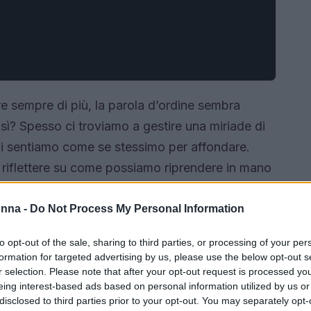
e sempre di più, la parola d’ordine sembra
sì? Spesso ci troviamo a gestire una miriade di
e ci sentiamo come se stessimo per affondare.
riflettere su come possiamo riprendere in mano
prattutto, la nostra presenza nella vita. Un
ome noi, si sentono sopraffatte e desiderano
onna -
Do Not Process My Personal Information
estione di efficienza, ma di *benessere*.
to opt-out of the sale, sharing to third parties, or processing of your per
formation for targeted advertising by us, please use the below opt-out s
r selection. Please note that after your opt-out request is processed y
eing interest-based ads based on personal information utilized by us or
disclosed to third parties prior to your opt-out. You may separately opt-