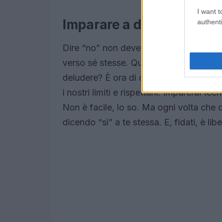
I want t
Imparare a dire “no” senz
authenti
Dire “no” non deve essere visto come u
verso sé stesse. Quante volte abbiamo 
deludere? È ora di cambiare rotta. In
i nostri limiti e rispettarli. Imparerai t
Non è facile, lo so. Ma ogni volta che d
dicendo “sì” a te stessa. E, fidati, è libe