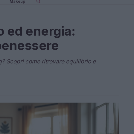
Makeup
o ed energia:
 benessere
ng? Scopri come ritrovare equilibrio e