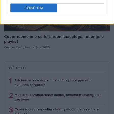
CONFIRM
Cover iconiche e cultura teen: psicologia, esempi e
playlist
Cristian Castiglioni · 4 Ago 2026
PIÙ LETTI
1
Adolescenza e dopamina: come proteggere lo
sviluppo cerebrale
2
Manie di persecuzione: cause, sintomi e strategie di
gestione
3
Cover iconiche e cultura teen: psicologia, esempi e
playlist