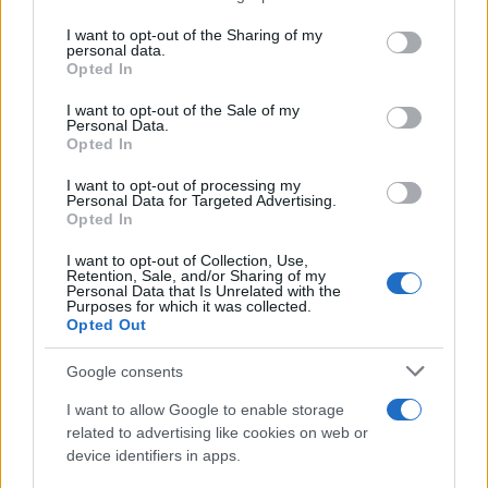
services and may gather and store information including but
PSICOLOGIA
not limited to your visit or usage behaviour. You may click to
I want to opt-out of the Sharing of my
personal data.
grant or deny consent to Google and its third-party tags to
Opted In
use your data for below specified purposes in below Google
consent section.
I want to opt-out of the Sale of my
Personal Data.
Opted In
I want to opt-out of processing my
Personal Data for Targeted Advertising.
Opted In
I want to opt-out of Collection, Use,
Retention, Sale, and/or Sharing of my
Personal Data that Is Unrelated with the
Purposes for which it was collected.
Opted Out
Adolescenza e dopamina: come proteggere lo
sviluppo cerebrale
Google consents
Beatrice Bonaventura · 6 Ago 2026
I want to allow Google to enable storage
related to advertising like cookies on web or
PSICOLOGIA
device identifiers in apps.