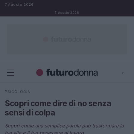
Salta al contenuto
7 Agosto 2026
7 Agosto 2026
⌕
×
⌕
PSICOLOGIA
Cerca
Scopri come dire di no senza
sensi di colpa
Scopri come una semplice parola può trasformare la
tua vita e il tuo benessere al lavoro.