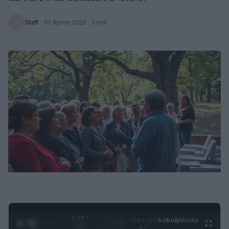
Staff
·
30 Aprile 2025
· 3 min
0:28 /
Ad
hub
Media
POWERED
1
/
4
3:16
BY