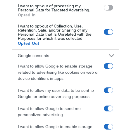
una nuova generazione di autrici e autori, nati
I want to opt-out of processing my
proprio su TikTok.
Personal Data for Targeted Advertising.
Opted In
Tra i romanzi scritti da booktoker più amati su
I want to opt-out of Collection, Use,
Retention, Sale, and/or Sharing of my
TikTok ci sono
Milena
di Megi Bulla,
Daylight
di
Personal Data that Is Unrelated with the
Purposes for which it was collected.
Victor Diamantis,
Aura
di Valentina Ghetti e
La
Opted Out
discendente del ladro
di Giulia Modugno. Questi
romanzi, grazie alla loro capacità di emozionare e
Google consents
far sognare, hanno trovato un pubblico sempre più
I want to allow Google to enable storage
ampio su TikTok.
related to advertising like cookies on web or
device identifiers in apps.
I want to allow my user data to be sent to
Google for online advertising purposes.
AUTORE
Matteo Pellegrino
I want to allow Google to send me
Matteo Pellegrino ha organizzato una sfilata
personalized advertising.
pop-up nei vicoli del Quartieri Spagnoli per
promuovere giovani designer; è editorialista
I want to allow Google to enable storage
moda che cura rubriche su artigianato e