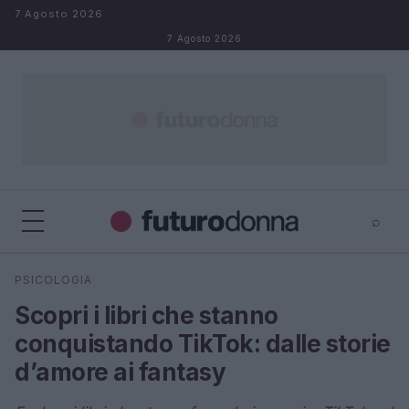
Salta al contenuto
7 Agosto 2026
7 Agosto 2026
⌕
×
⌕
PSICOLOGIA
Cerca
Scopri i libri che stanno
conquistando TikTok: dalle storie
d’amore ai fantasy