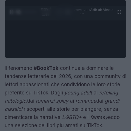
0:30 /
Ad
hub
Media
POWERED
1
/
4
1:47
BY
Il fenomeno
#BookTok
continua a dominare le
tendenze letterarie del 2026, con una community di
lettori appassionati che condividono le loro storie
preferite su TikTok. Dagli
young adult
ai
retelling
mitologici
dai
romanzi spicy
ai
romance
dai
grandi
classici
riscoperti alle storie per piangere, senza
dimenticare la narrativa
LGBTQ+
e i
fantasy
ecco
una selezione dei libri più amati su TikTok.