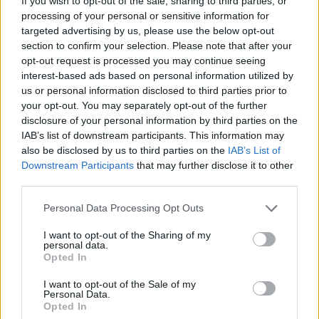
If you wish to opt-out of the sale, sharing to third parties, or
l’adolescenza LGBTQ+.
processing of your personal or sensitive information for
targeted advertising by us, please use the below opt-out
Tra gli altri libri LGBTQ+ più amati su TikTok ci sono
section to confirm your selection. Please note that after your
Come anima mai
di Rossana Soldano,
Rosso,
opt-out request is processed you may continue seeing
interest-based ads based on personal information utilized by
bianco & sangue blu
di Casey McQuiston e
Le
us or personal information disclosed to third parties prior to
ferite originali
di Eleonora C. Caruso. Questi
your opt-out. You may separately opt-out of the further
romanzi, grazie alla loro capacità di affrontare
disclosure of your personal information by third parties on the
IAB’s list of downstream participants. This information may
tematiche importanti, hanno trovato un pubblico
also be disclosed by us to third parties on the
IAB’s List of
sempre più ampio su TikTok.
Downstream Participants
that may further disclose it to other
third parties.
Romanzi scritti da booktoker
Please note that this website/app uses one or more Google
Personal Data Processing Opt Outs
services and may gather and store information including but
Molti booktoker hanno deciso di intraprendere la
not limited to your visit or usage behaviour. You may click to
I want to opt-out of the Sharing of my
strada della scrittura, dedicandosi a romanzi che
personal data.
grant or deny consent to Google and its third-party tags to
Opted In
spaziano dal fantasy al romance, fino a testi più
use your data for below specified purposes in below Google
consent section.
riflessivi ispirati dalle loro esperienze personali.
I want to opt-out of the Sale of my
Personal Data.
Questo fenomeno sta crescendo e sta dando vita a
Opted In