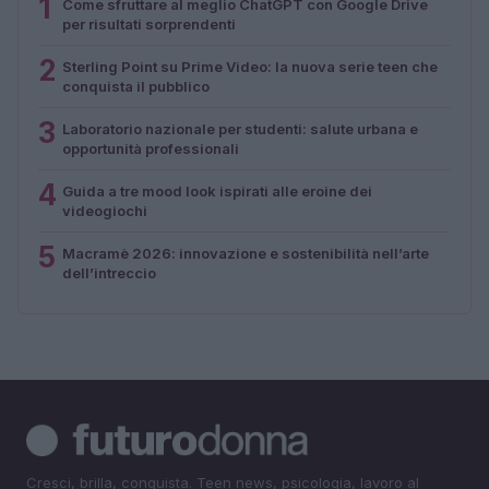
1
Come sfruttare al meglio ChatGPT con Google Drive
per risultati sorprendenti
2
Sterling Point su Prime Video: la nuova serie teen che
conquista il pubblico
3
Laboratorio nazionale per studenti: salute urbana e
opportunità professionali
4
Guida a tre mood look ispirati alle eroine dei
videogiochi
5
Macramè 2026: innovazione e sostenibilità nell’arte
dell’intreccio
Cresci, brilla, conquista. Teen news, psicologia, lavoro al