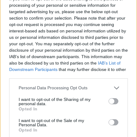
processing of your personal or sensitive information for
targeted advertising by us, please use the below opt-out
section to confirm your selection. Please note that after your
opt-out request is processed you may continue seeing
interest-based ads based on personal information utilized by
Continua a leggere
us or personal information disclosed to third parties prior to
your opt-out. You may separately opt-out of the further
disclosure of your personal information by third parties on the
MAKEUP
IAB’s list of downstream participants. This information may
also be disclosed by us to third parties on the
IAB’s List of
Downstream Participants
that may further disclose it to other
third parties.
Please note that this website/app uses one or more Google
Personal Data Processing Opt Outs
services and may gather and store information including but
not limited to your visit or usage behaviour. You may click to
I want to opt-out of the Sharing of my
personal data.
grant or deny consent to Google and its third-party tags to
Opted In
use your data for below specified purposes in below Google
consent section.
I want to opt-out of the Sale of my
Personal Data.
Opted In
Come sfruttare al meglio ChatGPT con Google Drive