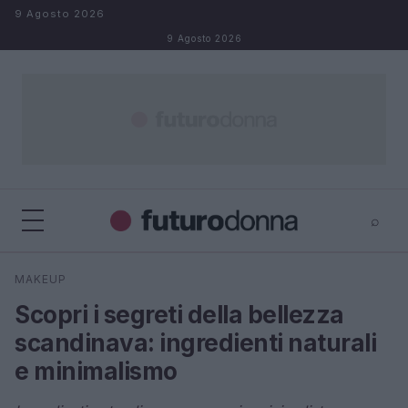
Salta al contenuto
9 Agosto 2026
9 Agosto 2026
⌕
×
⌕
MAKEUP
Cerca
Scopri i segreti della bellezza
scandinava: ingredienti naturali
e minimalismo