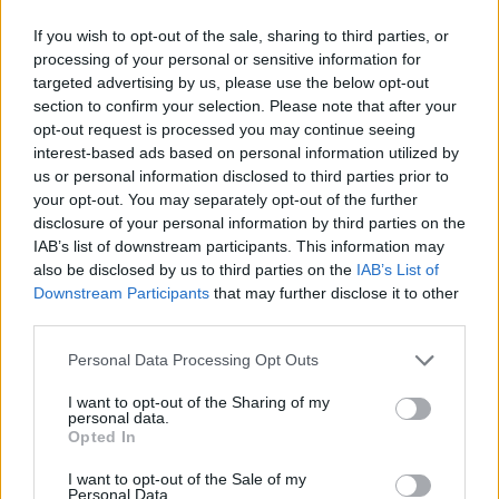
portare con sé ansia e irritabilità. Accettare il
cambiamento e adottare piccole pratiche
If you wish to opt-out of the sale, sharing to third parties, or
processing of your personal or sensitive information for
quotidiane, come camminare all’aperto e nutrirsi di
targeted advertising by us, please use the below opt-out
alimenti freschi e leggeri, può aiutare a ristabilire
section to confirm your selection. Please note that after your
l’equilibrio mentale. Ricordati di dedicare del tempo
opt-out request is processed you may continue seeing
interest-based ads based on personal information utilized by
a te stesso e di riflettere sulle emozioni che provi in
us or personal information disclosed to third parties prior to
questo periodo di transizione.
your opt-out. You may separately opt-out of the further
disclosure of your personal information by third parties on the
Conclusioni finali
IAB’s list of downstream participants. This information may
also be disclosed by us to third parties on the
IAB’s List of
Downstream Participants
that may further disclose it to other
Affrontare esami, colloqui di lavoro o situazioni
third parties.
sociali può essere stressante, ma con le giuste
Please note that this website/app uses one or more Google
tecniche di rilassamento puoi migliorare la tua
Personal Data Processing Opt Outs
services and may gather and store information including but
performance e vivere questi momenti con
not limited to your visit or usage behaviour. You may click to
I want to opt-out of the Sharing of my
personal data.
maggiore serenità. Sperimenta diverse tecniche e
grant or deny consent to Google and its third-party tags to
Opted In
use your data for below specified purposes in below Google
trova quelle che funzionano meglio per te. Ricorda,
consent section.
I want to opt-out of the Sale of my
il viaggio verso la calma inizia con un piccolo
Personal Data.