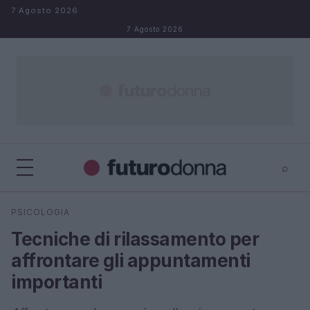
Salta al contenuto
7 Agosto 2026
7 Agosto 2026
⌕
×
⌕
PSICOLOGIA
Cerca
Tecniche di rilassamento per
affrontare gli appuntamenti
importanti