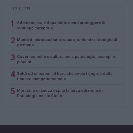
PIÙ LETTI
1
Adolescenza e dopamina: come proteggere lo
sviluppo cerebrale
2
Manie di persecuzione: cause, sintomi e strategie di
gestione
3
Cover iconiche e cultura teen: psicologia, esempi e
playlist
4
Soldi ed emozioni: il libro che svela i segreti della
finanza comportamentale
5
Morciano di Leuca ospita la terza edizione di
Psicologia con le Stelle