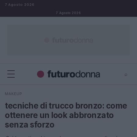
Salta al contenuto
7 Agosto 2026
7 Agosto 2026
⌕
×
⌕
MAKEUP
Cerca
tecniche di trucco bronzo: come
ottenere un look abbronzato
senza sforzo