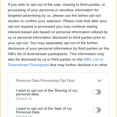
promuovere giovani designer; è editorialista
If you wish to opt-out of the sale, sharing to third parties, or
moda che cura rubriche su artigianato e
processing of your personal or sensitive information for
tendenze locali. Nato a Napoli, conserva
targeted advertising by us, please use the below opt-out
bozze di pattern e appunti presi nelle sartorie
section to confirm your selection. Please note that after your
di via Toledo.
opt-out request is processed you may continue seeing
interest-based ads based on personal information utilized by
us or personal information disclosed to third parties prior to
your opt-out. You may separately opt-out of the further
disclosure of your personal information by third parties on the
IAB’s list of downstream participants. This information may
also be disclosed by us to third parties on the
IAB’s List of
Downstream Participants
that may further disclose it to other
third parties.
Please note that this website/app uses one or more Google
Personal Data Processing Opt Outs
services and may gather and store information including but
not limited to your visit or usage behaviour. You may click to
I want to opt-out of the Sharing of my
personal data.
grant or deny consent to Google and its third-party tags to
Opted In
use your data for below specified purposes in below Google
consent section.
I want to opt-out of the Sale of my
Personal Data.
Opted In