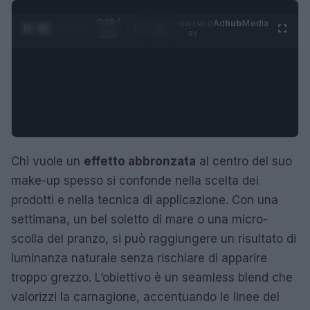
0:29 /
Ad
hub
Media
POWERED
1
/
4
2:02
BY
Chi vuole un
effetto abbronzata
al centro del suo
make-up spesso si confonde nella scelta dei
prodotti e nella tecnica di applicazione. Con una
settimana, un bel soletto di mare o una micro-
scolla del pranzo, si può raggiungere un risultato di
luminanza naturale senza rischiare di apparire
troppo grezzo. L’obiettivo è un seamless blend che
valorizzi la carnagione, accentuando le linee del