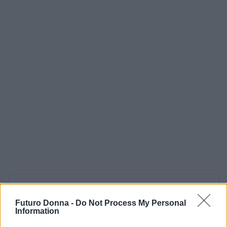
AUTORE
Matteo Pellegrino
Futuro Donna -
Do Not Process My Personal
Information
Matteo Pellegrino ha organizzato una sfilata
pop-up nei vicoli del Quartieri Spagnoli per