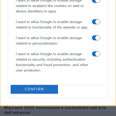
I want to allow Google to enable storage
related to analytics like cookies on web or
device identifiers in apps.
Guida a tre mood look ispirati alle eroine dei
videogiochi
I want to allow Google to enable storage
Cristian Castiglioni · 6 Ago 2026
related to functionality of the website or app.
MAKEUP
I want to allow Google to enable storage
related to personalization.
I want to allow Google to enable storage
related to security, including authentication
functionality and fraud prevention, and other
user protection.
CONFIRM
Macramè 2026: innovazione e sostenibilità nell’arte
dell’intreccio