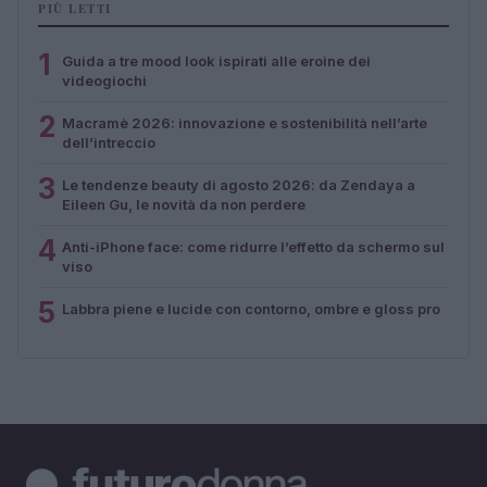
PIÙ LETTI
1
Guida a tre mood look ispirati alle eroine dei
videogiochi
2
Macramè 2026: innovazione e sostenibilità nell’arte
dell’intreccio
3
Le tendenze beauty di agosto 2026: da Zendaya a
Eileen Gu, le novità da non perdere
4
Anti-iPhone face: come ridurre l’effetto da schermo sul
viso
5
Labbra piene e lucide con contorno, ombre e gloss pro