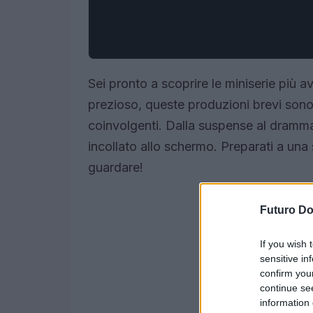
Sei pronto a scoprire le miniserie più 
prezioso, queste produzioni brevi sono 
coinvolgenti. Dalla suspense al dramma,
incollato allo schermo. Preparati a una 
guardare!
Futuro D
If you wish 
sensitive in
confirm you
continue se
information 