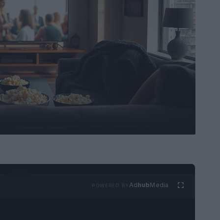
Ad
hub
Media
POWERED BY