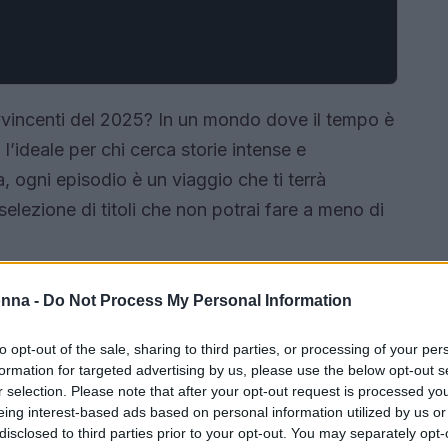
avvincenti del 2025? In un mondo dove il tempo è
l’ideale per chi cerca storie intense e
 ogni episodio è un viaggio che ti terrà
selezione di titoli che non potrai fare a meno di
onna -
Do Not Process My Personal Information
to opt-out of the sale, sharing to third parties, or processing of your per
formation for targeted advertising by us, please use the below opt-out s
r selection. Please note that after your opt-out request is processed y
eing interest-based ads based on personal information utilized by us or
disclosed to third parties prior to your opt-out. You may separately opt-