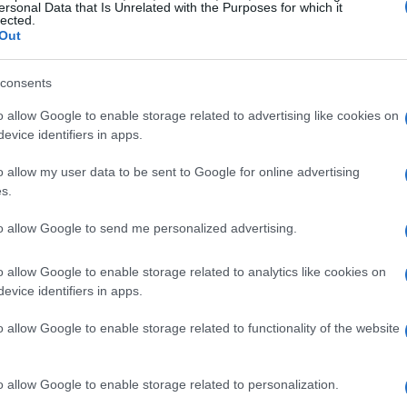
ersonal Data that Is Unrelated with the Purposes for which it
lected.
Out
onici, non puoi perderti questa serie. Ambientata
la detective Cordelia Cupp (Uzo Aduba) che deve
consents
una cena di stato. Ogni invitato diventa un
o allow Google to enable storage related to advertising like cookies on
e la verità si fa sempre più sfuggente. La prima
evice identifiers in apps.
tero rimane avvincente!
o allow my user data to be sent to Google for online advertising
s.
to allow Google to send me personalized advertising.
mpedusa è una miniserie che promette di
o allow Google to enable storage related to analytics like cookies on
ast stellare, tra cui Kim Rossi Stuart, la storia
evice identifiers in apps.
nfronta con i cambiamenti politici e sociali. Sarà
o allow Google to enable storage related to functionality of the website
sarà sopraffatto dalla nuova borghesia?
Un
o allow Google to enable storage related to personalization.