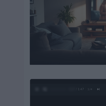
0:28 / 1:47
1
/
4