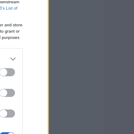
 downstream
B’s List of
er and store
to grant or
ed purposes