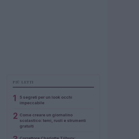
PIÙ LETTI
1
5 segreti per un look occhi
impeccabile
2
Come creare un giornalino
scolastico: temi, ruoli e strumenti
gratuiti
Correttore Charlotte Tilbury: