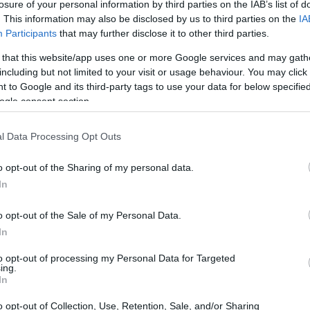
losure of your personal information by third parties on the IAB’s list of
. This information may also be disclosed by us to third parties on the
IA
Participants
that may further disclose it to other third parties.
 that this website/app uses one or more Google services and may gath
including but not limited to your visit or usage behaviour. You may click 
 to Google and its third-party tags to use your data for below specifi
ogle consent section.
l Data Processing Opt Outs
o opt-out of the Sharing of my personal data.
In
 cast, questa miniserie in otto episodi su
’intrigo familiare. Chloe e Nicky, due sorelle
o opt-out of the Sale of my Personal Data.
 unite da un omicidio che le costringe a
In
ne cresce episodio dopo episodio mentre segreti
to opt-out of processing my Personal Data for Targeted
ing.
i mai a cosa scopriranno!
In
o opt-out of Collection, Use, Retention, Sale, and/or Sharing