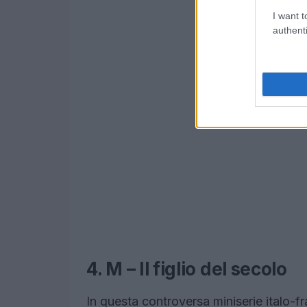
I want t
authenti
4. M – Il figlio del secolo
In questa controversa miniserie italo-fr