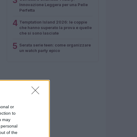
3
Innovazione Leggera per una Pelle
Perfetta
4
Temptation Island 2026: le coppie
che hanno superato la prova e quelle
che si sono lasciate
5
Serata serie teen: come organizzare
un watch party epico
sonal or
ection to
ou may
 personal
out of the