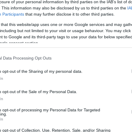
losure of your personal information by third parties on the IAB’s list of
. This information may also be disclosed by us to third parties on the
IA
Participants
that may further disclose it to other third parties.
 that this website/app uses one or more Google services and may gath
including but not limited to your visit or usage behaviour. You may click 
 to Google and its third-party tags to use your data for below specifi
ogle consent section.
l Data Processing Opt Outs
o opt-out of the Sharing of my personal data.
In
 il primo passo verso il
o opt-out of the Sale of my Personal Data.
In
che inizia con la volontà di affrontare le proprie
to opt-out of processing my Personal Data for Targeted
ing.
n qualcuno che ti ascolta senza giudicare: un
In
e le radici dell’ansia e dello stress, offrendoti
o opt-out of Collection, Use, Retention, Sale, and/or Sharing