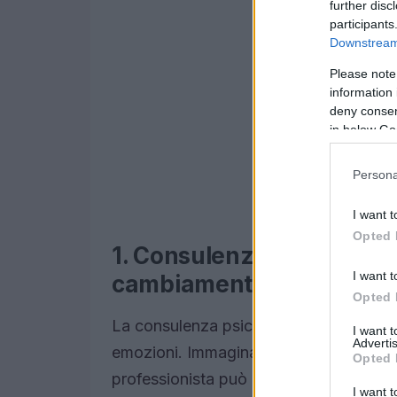
further disc
participants
Downstream 
Please note
information 
deny consent
in below Go
Persona
I want t
Opted 
1. Consulenza psicologica:
I want t
cambiamento
Opted 
La consulenza psicologica è un viaggio 
I want 
Advertis
emozioni. Immagina di poter parlare co
Opted 
professionista può aiutarti a comprender
I want t