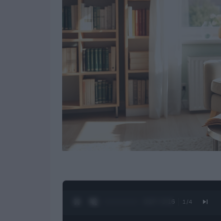
0:28 / 3:16
1
/
4