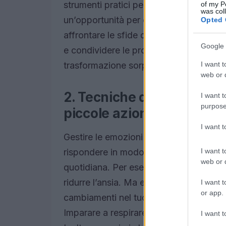
strumenti pratici per gestirli. Ma non 
of my P
was col
un’opportunità per esplorare i tuoi pe
Opted 
affrontare le sfide quotidiane. Non cre
Google 
e condividere le proprie esperienze. Q
I want t
trasformazione sorprendente! Sei pronta
web or d
2. Tecniche di gestione de
I want t
purpose
piccole azioni
I want 
Gestire le emozioni non significa repr
I want t
rispondere in modo sano. Ci sono divers
web or d
quotidiana. Per esempio, la mindfulnes
ridurre l’ansia. Ma ecco la sorpresa: c
I want t
or app.
cambiamenti nel tuo modo di respirare p
Imparare a respirare correttamente può
I want t