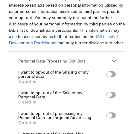
interest-based ads based on personal information utilized by
us or personal information disclosed to third parties prior to
your opt-out. You may separately opt-out of the further
Stabilire una relazione solida e aperta con i clienti
disclosure of your personal information by third parties on the
adolescenti è cruciale. Le domande giuste possono
IAB’s list of downstream participants. This information may
promuovere una comunicazione chiara e onesta,
also be disclosed by us to third parties on the
IAB’s List of
Downstream Participants
that may further disclose it to other
creando uno spazio in cui i ragazzi si sentano
third parties.
ascoltati e compresi. Non è solo una questione di
Please note that this website/app uses one or more Google
terapia, ma di costruire ponti verso un futuro più
Personal Data Processing Opt Outs
services and may gather and store information including but
luminoso. E tu, sei pronto a fare il primo passo?
not limited to your visit or usage behaviour. You may click to
I want to opt-out of the Sharing of my
personal data.
grant or deny consent to Google and its third-party tags to
Opted In
use your data for below specified purposes in below Google
consent section.
I want to opt-out of the Sale of my
AUTORE
Personal Data.
Staff
Opted In
I want to opt-out of processing my
Personal Data for Targeted Advertising.
Opted In