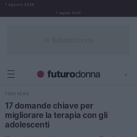
Salta al contenuto
7 Agosto 2026
7 Agosto 2026
⌕
×
⌕
TEEN NEWS
Cerca
17 domande chiave per
migliorare la terapia con gli
adolescenti