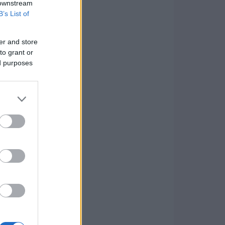
 downstream
B’s List of
er and store
to grant or
ed purposes