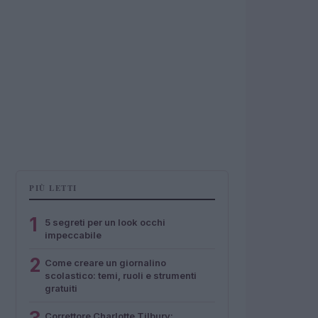
PIÙ LETTI
1
5 segreti per un look occhi
impeccabile
2
Come creare un giornalino
scolastico: temi, ruoli e strumenti
gratuiti
Correttore Charlotte Tilbury: