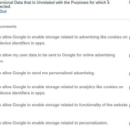
ersonal Data that Is Unrelated with the Purposes for which it
lected.
Out
de invertita
risulta cruciale. In cima all’articolo
, seguita dai dettagli che forniscono un
consents
ente ai lettori di ottenere rapidamente le
o allow Google to enable storage related to advertising like cookies on
evice identifiers in apps.
ggono l’intero articolo. La capacità di
odo efficace è una competenza fondamentale per
o allow my user data to be sent to Google for online advertising
s.
to allow Google to send me personalized advertising.
erificate
o allow Google to enable storage related to analytics like cookies on
rticoli è l’uso di
fonti affidabili
. Le forze
evice identifiers in apps.
timoni oculari rappresentano fonti primarie da cui i
o allow Google to enable storage related to functionality of the website
ndamentale garantire che i dati riportati siano
contiene informazioni errate o non verificate
o allow Google to enable storage related to personalization.
ornalista e del mezzo di informazione.