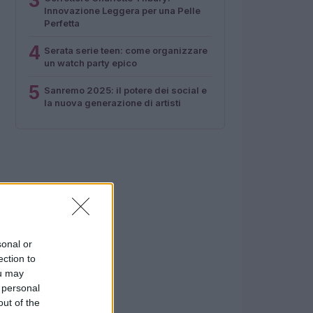
3
Innovazione Leggera per una Pelle
Perfetta
4
Serata serie teen: come organizzare
un watch party epico
5
Sanremo 2025: il potere dei social e
la nuova generazione di artisti
sonal or
ection to
ou may
 personal
out of the