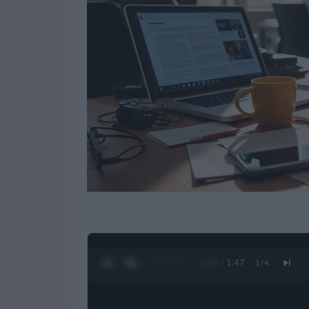
0:28 / 1:47
1
/
4