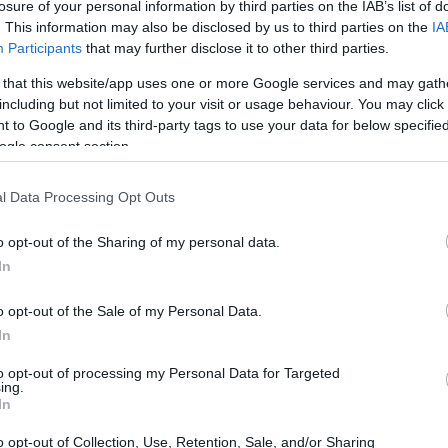
losure of your personal information by third parties on the IAB’s list of
. This information may also be disclosed by us to third parties on the
IA
Participants
that may further disclose it to other third parties.
 that this website/app uses one or more Google services and may gath
including but not limited to your visit or usage behaviour. You may click 
 to Google and its third-party tags to use your data for below specifi
ogle consent section.
l Data Processing Opt Outs
o opt-out of the Sharing of my personal data.
 degli articoli
In
rie di passaggi fondamentali. Innanzitutto, è
o opt-out of the Sale of my Personal Data.
In
alle 5W: chi, cosa, quando, dove e perché.
 immediatamente l’attenzione del lettore. Ad
to opt-out of processing my Personal Data for Targeted
ing.
le, il lead dovrebbe includere informazioni su chi
In
 dove è accaduto, e perché è rilevante per il
o opt-out of Collection, Use, Retention, Sale, and/or Sharing