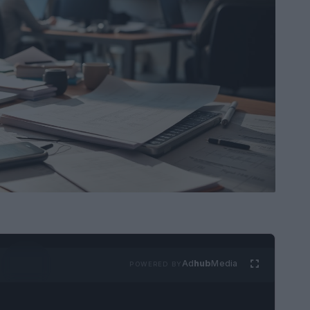
Ad
hub
Media
POWERED BY