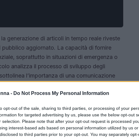
la generazione di articoli in tempo reale riveste
 pubblico aggiornato. La capacità di fornire
nziale, soprattutto in situazioni di emergenza o
icolo analizza il processo di sviluppo degli
sottolinea l’importanza di una comunicazione
onna -
Do Not Process My Personal Information
to opt-out of the sale, sharing to third parties, or processing of your per
formation for targeted advertising by us, please use the below opt-out s
r selection. Please note that after your opt-out request is processed y
eing interest-based ads based on personal information utilized by us or
disclosed to third parties prior to your opt-out. You may separately opt-