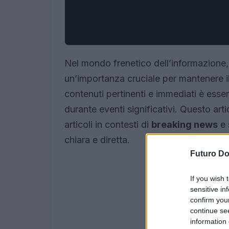
Nel mondo frenetico dell’informazione, 
un’importanza cruciale per mantenere il
contenuti pertinenti e immediati è esse
durante eventi significativi. Questo art
articoli in contesti di
breaking news
e 
chiara e diretta.
Futuro D
If you wish 
sensitive in
confirm you
continue se
information 