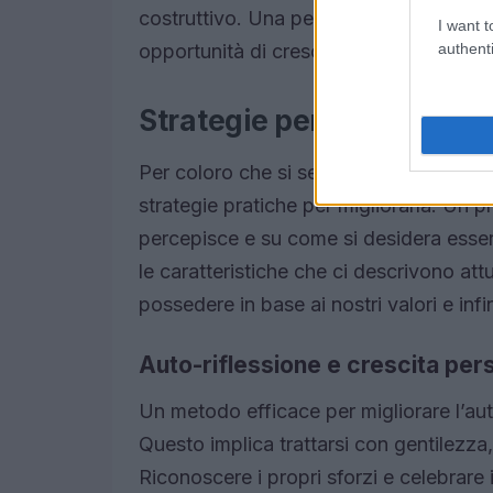
costruttivo. Una persona con
autostim
I want t
authenti
opportunità di crescita piuttosto che c
Strategie per migliorare 
Per coloro che si sentono insoddisfatti
strategie pratiche per migliorarla. Un p
percepisce e su come si desidera essere.
le caratteristiche che ci descrivono a
possedere in base ai nostri valori e inf
Auto-riflessione e crescita per
Un metodo efficace per migliorare l’aut
Questo implica trattarsi con gentilezza,
Riconoscere i propri sforzi e celebrare 