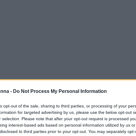
one soggettiva e affettiva di se stessi. Essa non
onna -
Do Not Process My Personal Information
perienze e alle situazioni vissute. In psicologia,
 al concetto di
autoefficacia
, che rappresenta
to opt-out of the sale, sharing to third parties, or processing of your per
formation for targeted advertising by us, please use the below opt-out s
ontare compiti specifici.
r selection. Please note that after your opt-out request is processed y
eing interest-based ads based on personal information utilized by us or
ncetto di sé
disclosed to third parties prior to your opt-out. You may separately opt-