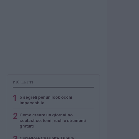
PIÙ LETTI
1
5 segreti per un look occhi
impeccabile
2
Come creare un giornalino
scolastico: temi, ruoli e strumenti
gratuiti
Correttore Charlotte Tilbury: