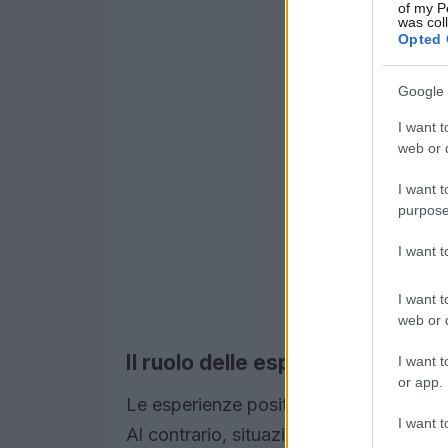
of my P
was col
Opted 
Google 
I want t
web or d
I want t
purpose
I want 
I want t
web or d
Il ruolo delle esperienze
I want t
or app.
Le esperienze positive, come il raggiun
I want t
Al contrario, situazioni di insuccesso