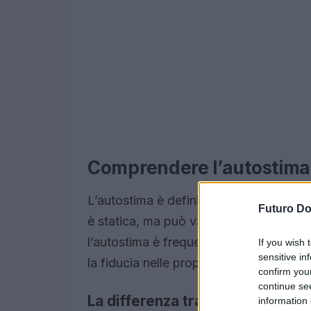
Comprendere l’autostima
L’autostima è definita come la valutazi
Futuro D
è statica, ma può variare in base alle es
l’autostima è frequentemente correlata
If you wish 
sensitive in
la fiducia nelle proprie capacità di affr
confirm you
continue se
La differenza tra autostima e co
information 