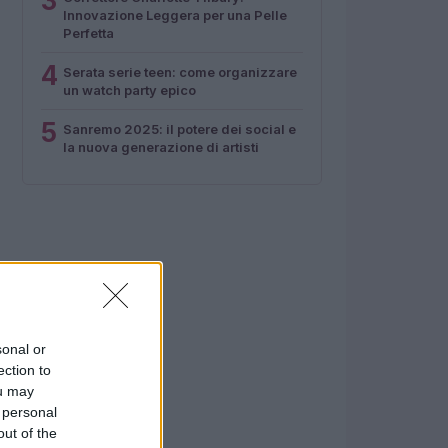
3
Innovazione Leggera per una Pelle
Perfetta
4
Serata serie teen: come organizzare
un watch party epico
5
Sanremo 2025: il potere dei social e
la nuova generazione di artisti
sonal or
ection to
ou may
 personal
out of the