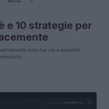
Makeup
 e 10 strategie per
icacemente
sitivamente sulla tua vita e apprendi
otenziarla.
Ad
hub
Media
POWERED BY