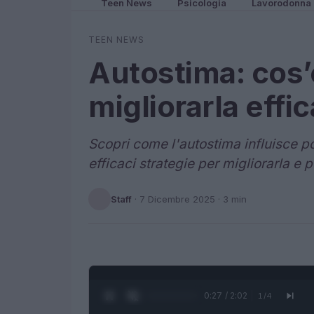
Teen News
Psicologia
Lavorodonna
TEEN NEWS
Autostima: cos’è
migliorarla eff
Scopri come l'autostima influisce po
efficaci strategie per migliorarla e p
Staff
·
7 Dicembre 2025
· 3 min
0:28 / 2:02
1
/
4