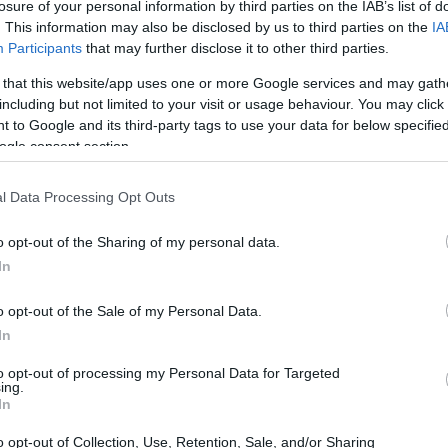
losure of your personal information by third parties on the IAB’s list of
tima con il
concetto di sé
. Il concetto di sé
. This information may also be disclosed by us to third parties on the
IA
Participants
that may further disclose it to other third parties.
elle caratteristiche personali, mentre
 that this website/app uses one or more Google services and may gath
 attribuisce a queste caratteristiche. Per esempio,
including but not limited to your visit or usage behaviour. You may click 
reative, ma il livello di autostima dipende dalla
 to Google and its third-party tags to use your data for below specifi
creatività.
ogle consent section.
l Data Processing Opt Outs
o opt-out of the Sharing of my personal data.
processo continuo di autovalutazione, influenzato
In
iali. Le
attribuzioni causali
rivestono un ruolo
o opt-out of the Sale of my Personal Data.
successi a fattori interni e controllabili, come le
In
se esterne e modificabili, può contribuire a un
to opt-out of processing my Personal Data for Targeted
ing.
In
o opt-out of Collection, Use, Retention, Sale, and/or Sharing