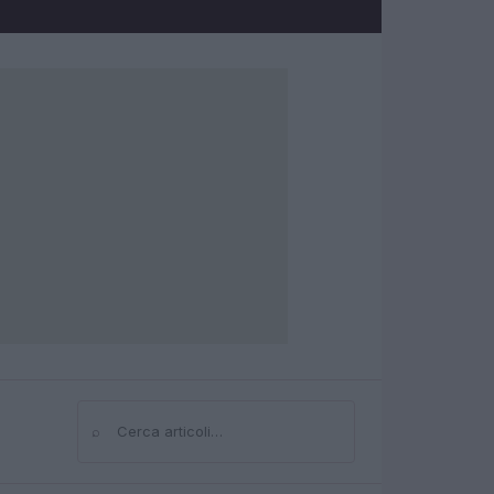
⌕
Cerca