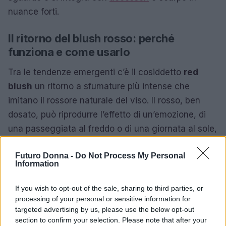
nuance forti.
Il ritorno del blush rosso: perché
funziona e come usarlo
Tra le tendenze emergenti c’è il cosiddetto
red
blush
un ritorno a sfumature più intense che
imitano il rossore naturale del viso. Il rosso, ben
dosato, può riprodurre l’effetto di un’emozione, di
una passeggiata al freddo o di una giornata al sole,
risultando sorprendentemente credibile rispetto a
Futuro Donna -
Do Not Process My Personal
toni più artificiali.
Information
Per integrare il blush rosso senza sovraccaricare il
If you wish to opt-out of the sale, sharing to third parties, or
viso, è utile applicarlo con moderazione e costruire
processing of your personal or sensitive information for
il colore a strati sottili. Le formule cremose o liquide
targeted advertising by us, please use the below opt-out
section to confirm your selection. Please note that after your
sono spesso più facili da sfumare rispetto a polveri