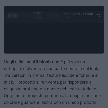
0:29 /
Ad
hub
Media
POWERED
1
/
4
3:16
BY
Negli ultimi anni il
blush
non è più solo un
dettaglio: è diventato una parte centrale del look.
Tra versioni in crema, texture liquide e formule in
stick, il prodotto si reinventa per rispondere a
esigenze pratiche e a nuove richieste estetiche.
Oggi molte proposte puntano alla doppia funzione:
colorare guance e labbra con un unico prodotto