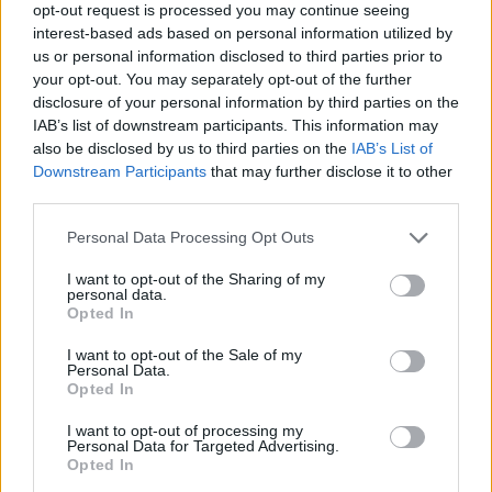
opt-out request is processed you may continue seeing
molto pigmentate. Inoltre, abbinare il blush rosso
interest-based ads based on personal information utilized by
con labbra in tinta o con un tocco neutro aiuta a
us or personal information disclosed to third parties prior to
your opt-out. You may separately opt-out of the further
mantenere l’armonia del look: il rosso diventa il
disclosure of your personal information by third parties on the
punto focale, non un elemento stonato.
IAB’s list of downstream participants. This information may
also be disclosed by us to third parties on the
IAB’s List of
Downstream Participants
that may further disclose it to other
third parties.
AUTORE
Camilla Fiore
Please note that this website/app uses one or more Google
Personal Data Processing Opt Outs
services and may gather and store information including but
Camilla Fiore, da Verona, annotò la prima
not limited to your visit or usage behaviour. You may click to
I want to opt-out of the Sharing of my
review dopo aver testato un siero durante la
personal data.
grant or deny consent to Google and its third-party tags to
Fiera della Cosmesi: quell’articolo cambiò la
Opted In
use your data for below specified purposes in below Google
linea editoriale dedicata alla prova prodotto.
consent section.
Propone rubriche con taglio rigoroso e porta
I want to opt-out of the Sale of my
Personal Data.
in redazione la precisione di chi colleziona
Opted In
vecchi campionari.
I want to opt-out of processing my
Personal Data for Targeted Advertising.
Opted In