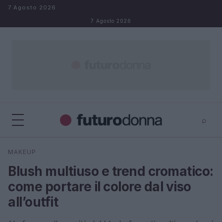
Salta al contenuto
7 Agosto 2026
7 Agosto 2026
⌕
×
⌕
MAKEUP
Cerca
Blush multiuso e trend cromatico:
come portare il colore dal viso
all’outfit