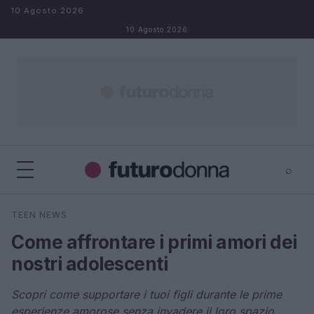
Salta al contenuto
10 Agosto 2026
10 Agosto 2026
⌕
×
⌕
TEEN NEWS
Cerca
Come affrontare i primi amori dei
nostri adolescenti
Scopri come supportare i tuoi figli durante le prime
esperienze amorose senza invadere il loro spazio.