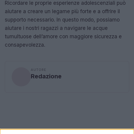
Ricordare le proprie esperienze adolescenziali può
aiutare a creare un legame più forte e a offrire il
supporto necessario. In questo modo, possiamo
aiutare i nostri ragazzi a navigare le acque
tumultuose dell’amore con maggiore sicurezza e
consapevolezza.
AUTORE
Redazione