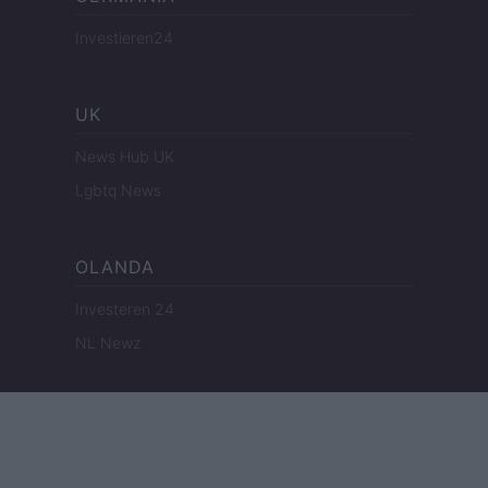
Investieren24
UK
News Hub UK
Lgbtq News
OLANDA
Investeren 24
NL Newz