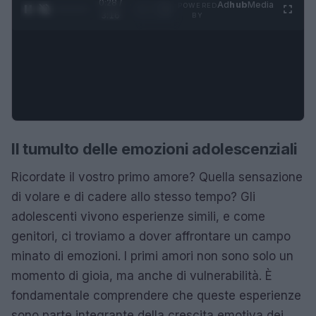
0:28 /
Ad
hub
Media
POWERED
1
/
4
3:16
BY
Il tumulto delle emozioni adolescenziali
Ricordate il vostro primo amore? Quella sensazione
di volare e di cadere allo stesso tempo? Gli
adolescenti vivono esperienze simili, e come
genitori, ci troviamo a dover affrontare un campo
minato di emozioni. I primi amori non sono solo un
momento di gioia, ma anche di vulnerabilità. È
fondamentale comprendere che queste esperienze
sono parte integrante della crescita emotiva dei