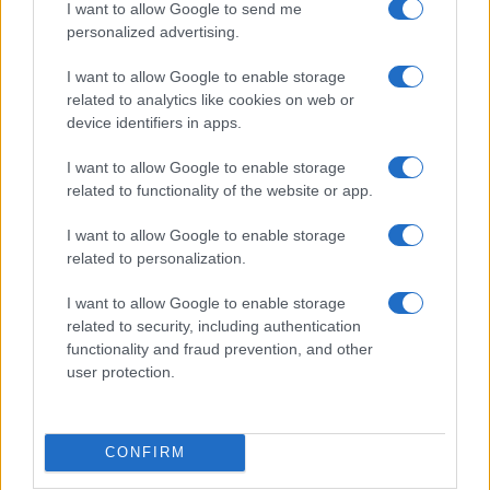
I want to allow Google to send me
personalized advertising.
I want to allow Google to enable storage
related to analytics like cookies on web or
Sterling Point – L’isola dei segreti: trama, cast e
device identifiers in apps.
perché guardarla
Cristian Castiglioni · 7 Ago 2026
I want to allow Google to enable storage
related to functionality of the website or app.
TEEN NEWS
I want to allow Google to enable storage
related to personalization.
I want to allow Google to enable storage
related to security, including authentication
functionality and fraud prevention, and other
user protection.
CONFIRM