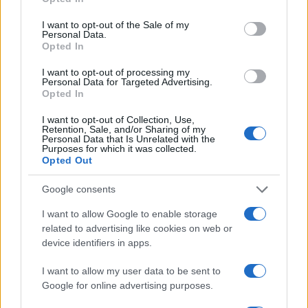
use your data for below specified purposes in below Google
consent section.
I want to opt-out of the Sale of my
Personal Data.
Opted In
I want to opt-out of processing my
Personal Data for Targeted Advertising.
Opted In
I want to opt-out of Collection, Use,
Retention, Sale, and/or Sharing of my
Personal Data that Is Unrelated with the
Come scegliere il teen drama giusto in base al mood
Purposes for which it was collected.
Matteo Pellegrino · 10 Ago 2026
Opted Out
Google consents
TEEN NEWS
I want to allow Google to enable storage
related to advertising like cookies on web or
device identifiers in apps.
I want to allow my user data to be sent to
Google for online advertising purposes.