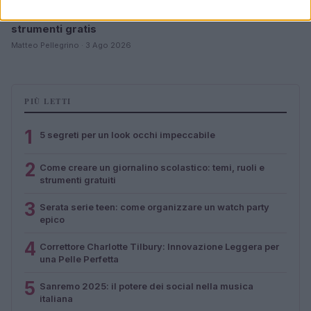
Guida al giornalino teen: linea editoriale, ruoli e
strumenti gratis
Matteo Pellegrino · 3 Ago 2026
PIÙ LETTI
1
5 segreti per un look occhi impeccabile
2
Come creare un giornalino scolastico: temi, ruoli e
strumenti gratuiti
3
Serata serie teen: come organizzare un watch party
epico
4
Correttore Charlotte Tilbury: Innovazione Leggera per
una Pelle Perfetta
5
Sanremo 2025: il potere dei social nella musica
italiana