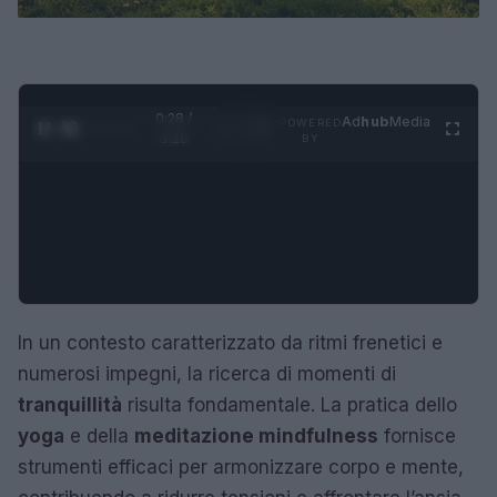
0:29 /
Ad
hub
Media
POWERED
1
/
4
3:16
BY
In un contesto caratterizzato da ritmi frenetici e
numerosi impegni, la ricerca di momenti di
tranquillità
risulta fondamentale. La pratica dello
yoga
e della
meditazione mindfulness
fornisce
strumenti efficaci per armonizzare corpo e mente,