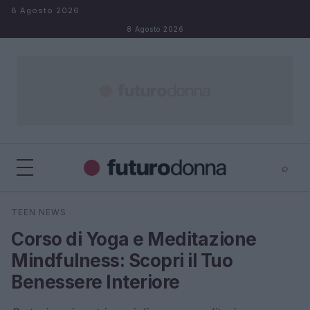
Salta al contenuto
8 Agosto 2026
8 Agosto 2026
⌕
×
⌕
TEEN NEWS
Cerca
Corso di Yoga e Meditazione
Mindfulness: Scopri il Tuo
Benessere Interiore