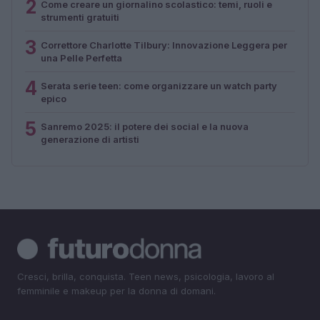
2
Come creare un giornalino scolastico: temi, ruoli e
strumenti gratuiti
3
Correttore Charlotte Tilbury: Innovazione Leggera per
una Pelle Perfetta
4
Serata serie teen: come organizzare un watch party
epico
5
Sanremo 2025: il potere dei social e la nuova
generazione di artisti
Cresci, brilla, conquista. Teen news, psicologia, lavoro al
femminile e makeup per la donna di domani.