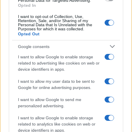
Personal Data for Targeted Advertising.
Opted In
I want to opt-out of Collection, Use,
Continua a leggere
Retention, Sale, and/or Sharing of my
Personal Data that Is Unrelated with the
Purposes for which it was collected.
Opted Out
TEEN NEWS
Google consents
I want to allow Google to enable storage
related to advertising like cookies on web or
device identifiers in apps.
I want to allow my user data to be sent to
Google for online advertising purposes.
I want to allow Google to send me
personalized advertising.
Sterling Point – L’isola dei segreti: trama, cast e
I want to allow Google to enable storage
perché guardarla
related to analytics like cookies on web or
device identifiers in apps.
Cristian Castiglioni · 7 Ago 2026