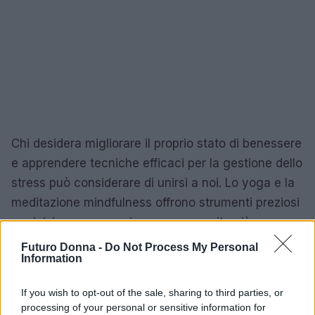
Chi desidera migliorare il proprio stato di benessere
e apprendere tecniche efficaci per la gestione dello
stress può considerare di unirsi a noi. Lo yoga e la
meditazione mindfulness offrono strumenti preziosi
per iniziare un cammino verso una vita più
equilibrata e serena.
Futuro Donna -
Do Not Process My Personal
Information
If you wish to opt-out of the sale, sharing to third parties, or
AUTORE
processing of your personal or sensitive information for