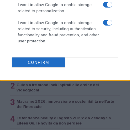
I want to allow Google to enable storage
related to personalization.
Macramè 2026: innovazione e sostenibilità nell’arte
I want to allow Google to enable storage
dell’intreccio
related to security, including authentication
Cristian Castiglioni · 6 Ago 2026
functionality and fraud prevention, and other
user protection.
PIÙ LETTI
CONFIRM
1
Laboratorio nazionale per studenti: salute urbana e
opportunità professionali
2
Guida a tre mood look ispirati alle eroine dei
videogiochi
3
Macramè 2026: innovazione e sostenibilità nell’arte
dell’intreccio
4
Le tendenze beauty di agosto 2026: da Zendaya a
Eileen Gu, le novità da non perdere