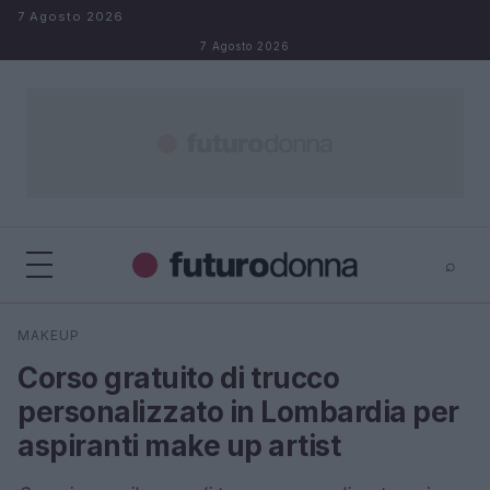
Salta al contenuto
7 Agosto 2026
7 Agosto 2026
⌕
×
⌕
MAKEUP
Cerca
Corso gratuito di trucco
personalizzato in Lombardia per
aspiranti make up artist