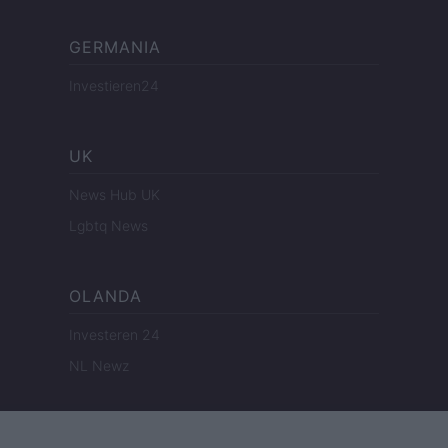
GERMANIA
Investieren24
UK
News Hub UK
Lgbtq News
OLANDA
Investeren 24
NL Newz