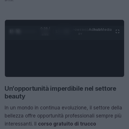
0:28 /
Ad
hub
Media
POWERED
1
/
4
2:02
BY
Un’opportunità imperdibile nel settore
beauty
In un mondo in continua evoluzione, il settore della
bellezza offre opportunità professionali sempre più
interessanti. Il
corso gratuito di trucco