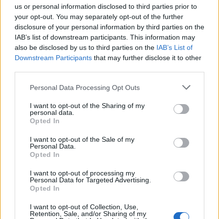
us or personal information disclosed to third parties prior to
your opt-out. You may separately opt-out of the further
disclosure of your personal information by third parties on the
IAB’s list of downstream participants. This information may
also be disclosed by us to third parties on the
IAB’s List of
Downstream Participants
that may further disclose it to other
third parties.
Please note that this website/app uses one or more Google
Personal Data Processing Opt Outs
services and may gather and store information including but
not limited to your visit or usage behaviour. You may click to
I want to opt-out of the Sharing of my
Laboratorio nazionale per studenti: salute urbana e
personal data.
grant or deny consent to Google and its third-party tags to
opportunità professionali
Opted In
use your data for below specified purposes in below Google
Matteo Pellegrino · 7 Ago 2026
consent section.
I want to opt-out of the Sale of my
Personal Data.
Opted In
MAKEUP
I want to opt-out of processing my
Personal Data for Targeted Advertising.
Opted In
I want to opt-out of Collection, Use,
Retention, Sale, and/or Sharing of my