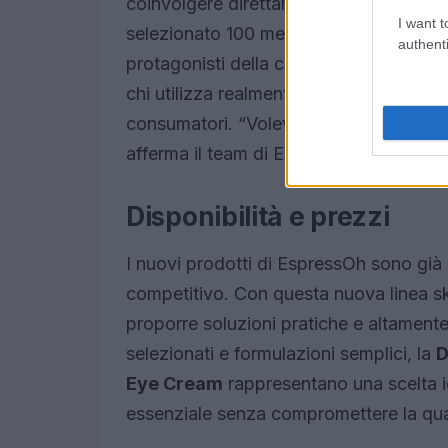
coinvolgere direttamente la propria com
I want t
selezionato 100 membri della community
authenti
protagonisti della campagna. Chiara Ca
chi utilizza realmente i prodotti, creand
consumatori. “Volevamo che questa line
afferma il team di EspressOh.
Disponibilità e prezzi
I nuovi prodotti di EspressOh sono già 
competitivo. Con questa nuova linea ski
proporre soluzioni pratiche e altamente
selezionati e formulazioni semplici, la
D
Eye Cream
rappresentano una scelta id
essenziale senza compromettere la qua