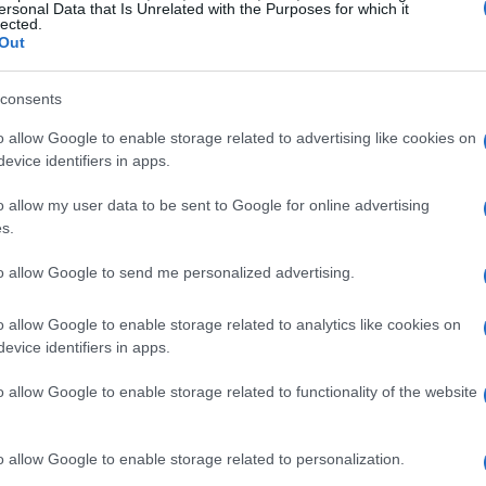
ersonal Data that Is Unrelated with the Purposes for which it
lected.
Out
formule efficaci
consents
o allow Google to enable storage related to advertising like cookies on
distingue per l’uso di ingredienti di alta qualità
evice identifiers in apps.
ng Cream
è studiata per garantire un’idratazione
o allow my user data to be sent to Google for online advertising
minosa senza residui untuosi. I test di efficacia,
s.
ori, hanno dimostrato un alto livello di
rizing Eye Cream
è progettata per trattare il
to allow Google to send me personalized advertising.
icate del viso, donando freschezza e luminosità
o allow Google to enable storage related to analytics like cookies on
evice identifiers in apps.
o allow Google to enable storage related to functionality of the website
inclusivo
li e influencer, EspressOh ha scelto di
o allow Google to enable storage related to personalization.