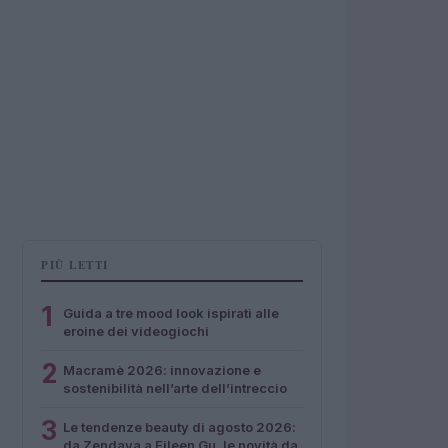
PIÙ LETTI
1
Guida a tre mood look ispirati alle
eroine dei videogiochi
2
Macramè 2026: innovazione e
sostenibilità nell’arte dell’intreccio
3
Le tendenze beauty di agosto 2026:
da Zendaya a Eileen Gu, le novità da