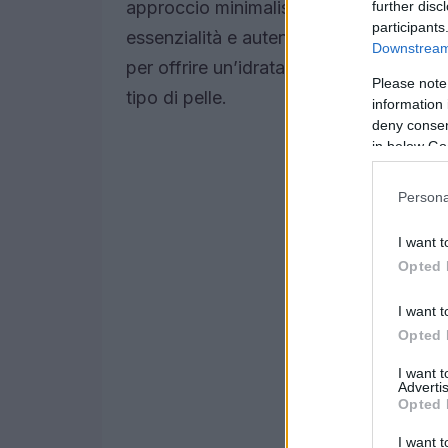
approccio minimalista, il marchio fondat
further disc
participants
essenzialità e autenticità anche nella c
Downstream 
per offrire un’idratazione profonda e ris
Please note
tipo di pelle.
information 
deny consent
in below Go
Persona
I want t
Opted 
I want t
Opted 
I want 
Advertis
Opted 
I want t