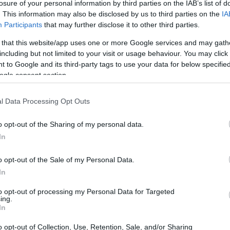
o da Chiara Cascella porta la sua filosofia di
losure of your personal information by third parties on the IAB’s list of
. This information may also be disclosed by us to third parties on the
IA
ura della pelle. Questi prodotti sono progettati
Participants
that may further disclose it to other third parties.
ultati tangibili, rispondendo alle esigenze di ogni
 that this website/app uses one or more Google services and may gath
including but not limited to your visit or usage behaviour. You may click 
 to Google and its third-party tags to use your data for below specifi
ogle consent section.
l Data Processing Opt Outs
o opt-out of the Sharing of my personal data.
In
o opt-out of the Sale of my Personal Data.
In
to opt-out of processing my Personal Data for Targeted
ing.
In
o opt-out of Collection, Use, Retention, Sale, and/or Sharing