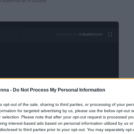
autenticità per la tua pelle.
Ad
hub
Media
POWERED BY
onna -
Do Not Process My Personal Information
ella skincare
to opt-out of the sale, sharing to third parties, or processing of your per
auty made in Italy, si espande nel mondo della
formation for targeted advertising by us, please use the below opt-out s
r selection. Please note that after your opt-out request is processed y
otti: la
Deep Moisturizing Cream
e la
eing interest-based ads based on personal information utilized by us or
conquistato il mercato del make-up con un
disclosed to third parties prior to your opt-out. You may separately opt-