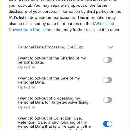
fondamentale per il successo aziendale. Adottando
your opt-out. You may separately opt-out of the further
un approccio proattivo e integrando la protezione
disclosure of your personal information by third parties on the
IAB’s list of downstream participants. This information may
dei dati nelle operazioni quotidiane, le aziende
also be disclosed by us to third parties on the
IAB’s List of
possono ridurre il rischio di sanzioni e costruire una
Downstream Participants
that may further disclose it to other
reputazione solida, creando così una base di clienti
third parties.
fidati.
Please note that this website/app uses one or more Google
Personal Data Processing Opt Outs
services and may gather and store information including but
not limited to your visit or usage behaviour. You may click to
I want to opt-out of the Sharing of my
personal data.
grant or deny consent to Google and its third-party tags to
Opted In
AUTORE
use your data for below specified purposes in below Google
Staff
consent section.
I want to opt-out of the Sale of my
Personal Data.
Opted In
I want to opt-out of processing my
Personal Data for Targeted Advertising.
Opted In
I want to opt-out of Collection, Use,
Retention, Sale, and/or Sharing of my
Personal Data that Is Unrelated with the