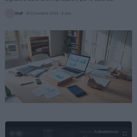
Staff
·
25 Dicembre 2025
· 4 min
0:29 /
Ad
hub
Media
POWERED
1
/
4
3:16
BY