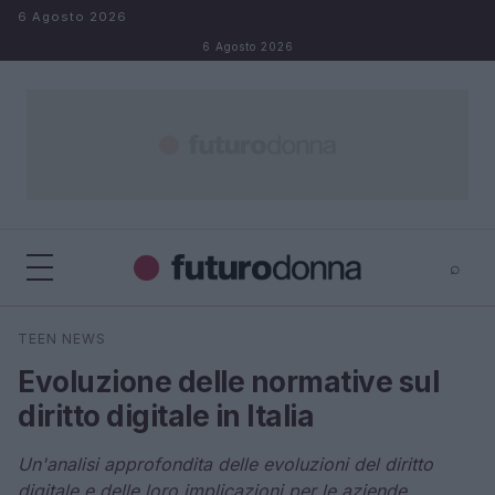
Salta al contenuto
6 Agosto 2026
6 Agosto 2026
⌕
×
⌕
TEEN NEWS
Cerca
Evoluzione delle normative sul
diritto digitale in Italia
Un'analisi approfondita delle evoluzioni del diritto
digitale e delle loro implicazioni per le aziende.