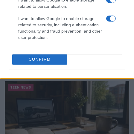
related to personalization.
I want to allow Google to enable storage
related to security, including authentication
functionality and fraud prevention, and other
user protection.
CONFIRM
Guida al giornalino teen: linea editoriale, ruoli e
strumenti gratis
Matteo Pellegrino · 3 Ago 2026
TEEN NEWS