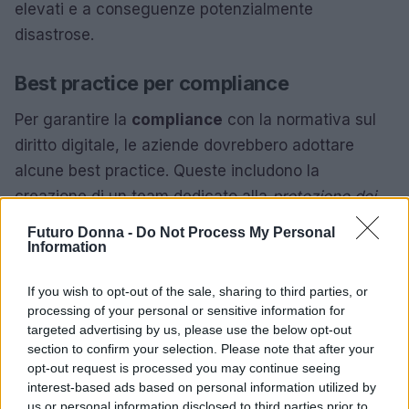
elevati e a conseguenze potenzialmente
disastrose.
Best practice per compliance
Per garantire la
compliance
con la normativa sul
diritto digitale, le aziende dovrebbero adottare
alcune best practice. Queste includono la
creazione di un team dedicato alla
protezione dei
dati
, la conduzione di audit regolari e la formazione
Futuro Donna -
Do Not Process My Personal
continua dei dipendenti. È importante anche
Information
stabilire relazioni di fiducia con i fornitori e i partner
If you wish to opt-out of the sale, sharing to third parties, or
commerciali, assicurandosi che anch’essi rispettino
processing of your personal or sensitive information for
le normative vigenti.
targeted advertising by us, please use the below opt-out
section to confirm your selection. Please note that after your
La compliance nel diritto digitale non è solo una
opt-out request is processed you may continue seeing
interest-based ads based on personal information utilized by
questione legale, ma rappresenta una strategia
us or personal information disclosed to third parties prior to