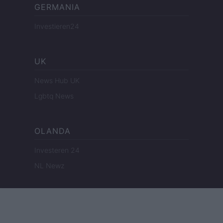
GERMANIA
Investieren24
UK
News Hub UK
Lgbtq News
OLANDA
Investeren 24
NL Newz