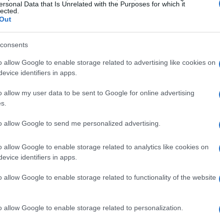
ersonal Data that Is Unrelated with the Purposes for which it
lected.
la comunicazione. Quando due persone hanno stili
Out
ale trovare un terreno comune. Ad esempio, una
ssertiva, mentre l’altra potrebbe preferire un
consents
 capacità di ascoltare e comprendere il punto di
o allow Google to enable storage related to advertising like cookies on
 conflitti e malintesi. Le coppie che riescono a
evice identifiers in apps.
e loro differenze, tendono a costruire relazioni
o allow my user data to be sent to Google for online advertising
s.
to allow Google to send me personalized advertising.
da padroneggiare
o allow Google to enable storage related to analytics like cookies on
damentale in una relazione. Non si tratta di
evice identifiers in apps.
 equilibrio che soddisfi entrambi i partner. Ad
o allow Google to enable storage related to functionality of the website
 ogni dettaglio di una vacanza, mentre l’altro
avorare insieme per creare un itinerario che
o allow Google to enable storage related to personalization.
olo rafforza il legame, ma dimostra anche che le