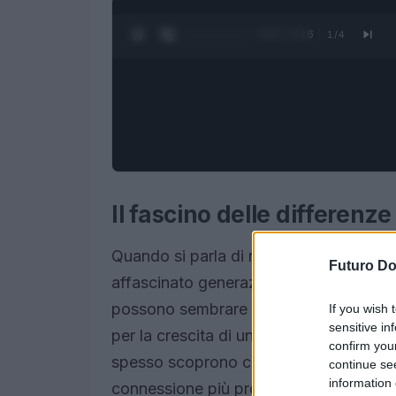
0:28 / 3:16
1
/
4
Il fascino delle differenze
Quando si parla di relazioni, l’idea che
Futuro D
affascinato generazioni. Ma cosa signif
possono sembrare un ostacolo, ma con 
If you wish 
sensitive in
per la crescita di un legame. Infatti, le
confirm you
spesso scoprono che queste possono arr
continue se
information 
connessione più profonda.