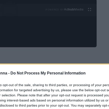
Ad
hub
Media
POWERED BY
 “gli opposti si attraggono” è un concetto che ha
onna -
Do Not Process My Personal Information
ica realmente? Inizialmente, le differenze
il tempo possono rivelarsi un elemento chiave
to opt-out of the sale, sharing to third parties, or processing of your per
formation for targeted advertising by us, please use the below opt-out s
 coppie che riescono a gestire le loro diversità
r selection. Please note that after your opt-out request is processed y
icchire la loro vita insieme, portando a una
eing interest-based ads based on personal information utilized by us or
disclosed to third parties prior to your opt-out. You may separately opt-