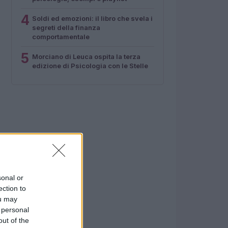
4
Soldi ed emozioni: il libro che svela i
segreti della finanza
comportamentale
5
Morciano di Leuca ospita la terza
edizione di Psicologia con le Stelle
sonal or
ection to
ou may
 personal
out of the