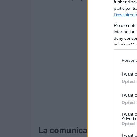
further disc
participants
Downstream 
Please note
information 
deny consent
in below Go
Persona
I want t
Opted 
I want t
Opted 
I want 
Advertis
Opted 
La comunicazione come 
I want t