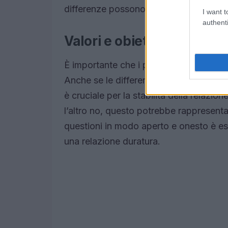
differenze possono essere un’opportuni
I want t
authenti
Valori e obiettivi condivisi
È importante che i partner condividano 
Anche se le differenze possono essere 
è cruciale per la stabilità della relazio
l’altro no, questo potrebbe rappresenta
questioni in modo aperto e onesto è esse
una relazione duratura.