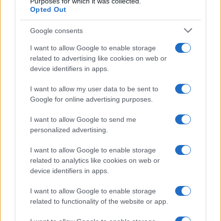
Purposes for which it was collected.
Opted Out
Google consents
I want to allow Google to enable storage
related to advertising like cookies on web or
device identifiers in apps.
I want to allow my user data to be sent to
Google for online advertising purposes.
Sterling Point – L’isola dei segreti: trama, cast e
perché guardarla
I want to allow Google to send me
Cristian Castiglioni · 7 Ago 2026
personalized advertising.
TEEN NEWS
I want to allow Google to enable storage
related to analytics like cookies on web or
device identifiers in apps.
I want to allow Google to enable storage
related to functionality of the website or app.