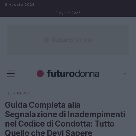
Salta al contenuto
9 Agosto 2026
9 Agosto 2026
⌕
×
⌕
TEEN NEWS
Cerca
Guida Completa alla
Segnalazione di Inadempimenti
nel Codice di Condotta: Tutto
Quello che Devi Sapere