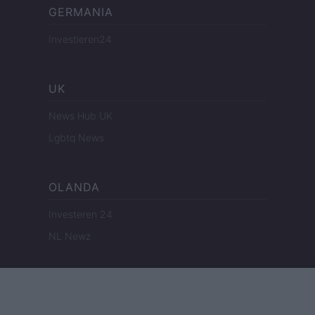
GERMANIA
Investieren24
UK
News Hub UK
Lgbtq News
OLANDA
Investeren 24
NL Newz