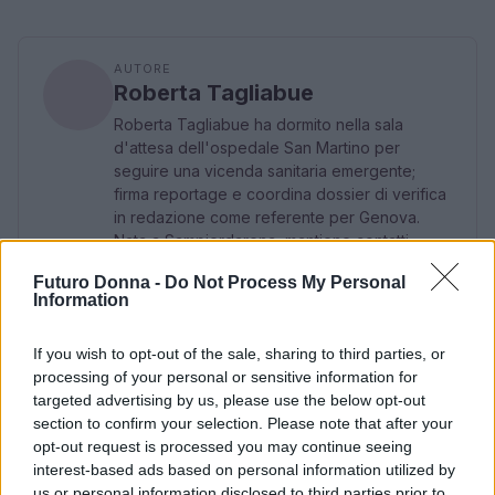
AUTORE
Roberta Tagliabue
Roberta Tagliabue ha dormito nella sala
d'attesa dell'ospedale San Martino per
seguire una vicenda sanitaria emergente;
firma reportage e coordina dossier di verifica
in redazione come referente per Genova.
Nata a Sampierdarena, mantiene contatti
diretti con consiglieri comunali e biblioteche
Futuro Donna -
Do Not Process My Personal
civiche.
Information
If you wish to opt-out of the sale, sharing to third parties, or
processing of your personal or sensitive information for
targeted advertising by us, please use the below opt-out
section to confirm your selection. Please note that after your
opt-out request is processed you may continue seeing
interest-based ads based on personal information utilized by
us or personal information disclosed to third parties prior to