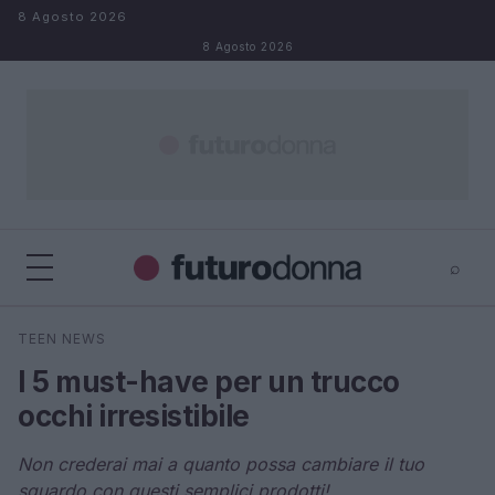
Salta al contenuto
8 Agosto 2026
8 Agosto 2026
⌕
×
⌕
TEEN NEWS
Cerca
I 5 must-have per un trucco
occhi irresistibile
Non crederai mai a quanto possa cambiare il tuo
sguardo con questi semplici prodotti!