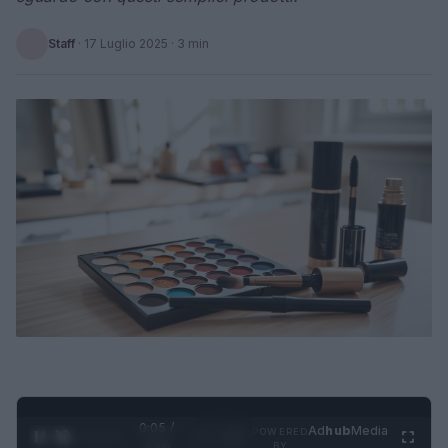
Staff
·
17 Luglio 2025
· 3 min
0:06 /
Ad
hub
Media
POWERED
1
/
4
3:16
BY