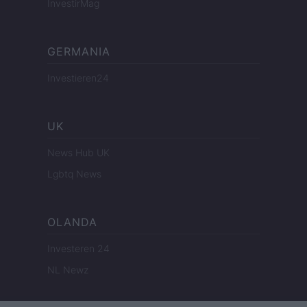
InvestirMag
GERMANIA
Investieren24
UK
News Hub UK
Lgbtq News
OLANDA
Investeren 24
NL Newz