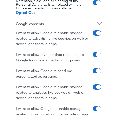
Retention, Sale, and/or Sharing of my
Personal Data that Is Unrelated with the
Purposes for which it was collected.
Opted Out
Google consents
I want to allow Google to enable storage
related to advertising like cookies on web or
device identifiers in apps.
I want to allow my user data to be sent to
Google for online advertising purposes.
Sterling Point – L’isola dei segreti: trama, cast e
I want to allow Google to send me
perché guardarla
personalized advertising.
Cristian Castiglioni · 7 Ago 2026
I want to allow Google to enable storage
related to analytics like cookies on web or
TEEN NEWS
device identifiers in apps.
I want to allow Google to enable storage
related to functionality of the website or app.