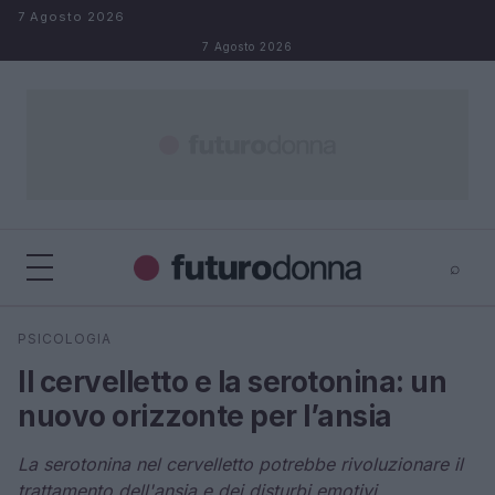
Salta al contenuto
7 Agosto 2026
7 Agosto 2026
⌕
×
⌕
PSICOLOGIA
Cerca
Il cervelletto e la serotonina: un
nuovo orizzonte per l’ansia
La serotonina nel cervelletto potrebbe rivoluzionare il
trattamento dell'ansia e dei disturbi emotivi.