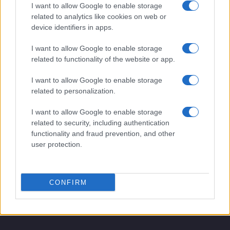
I want to allow Google to enable storage
PIÙ LETTI
related to analytics like cookies on web or
device identifiers in apps.
1
Adolescenza e dopamina: come proteggere lo
sviluppo cerebrale
I want to allow Google to enable storage
related to functionality of the website or app.
2
Manie di persecuzione: cause, sintomi e strategie di
gestione
I want to allow Google to enable storage
3
related to personalization.
Cover iconiche e cultura teen: psicologia, esempi e
playlist
I want to allow Google to enable storage
4
Soldi ed emozioni: il libro che svela i segreti della
related to security, including authentication
finanza comportamentale
functionality and fraud prevention, and other
user protection.
5
Morciano di Leuca ospita la terza edizione di
Psicologia con le Stelle
CONFIRM