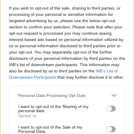
If you wish to opt-out of the sale, sharing to third parties, or
processing of your personal or sensitive information for
Adolescenza e dopamina: come proteggere lo
targeted advertising by us, please use the below opt-out
sviluppo cerebrale
section to confirm your selection. Please note that after your
Beatrice Bonaventura · 6 Ago 2026
opt-out request is processed you may continue seeing
interest-based ads based on personal information utilized by
PSICOLOGIA
us or personal information disclosed to third parties prior to
your opt-out. You may separately opt-out of the further
disclosure of your personal information by third parties on the
IAB’s list of downstream participants. This information may
also be disclosed by us to third parties on the
IAB’s List of
Downstream Participants
that may further disclose it to other
third parties.
Please note that this website/app uses one or more Google
Personal Data Processing Opt Outs
services and may gather and store information including but
not limited to your visit or usage behaviour. You may click to
I want to opt-out of the Sharing of my
personal data.
grant or deny consent to Google and its third-party tags to
Opted In
use your data for below specified purposes in below Google
consent section.
Manie di persecuzione: cause, sintomi e strategie di
I want to opt-out of the Sale of my
Personal Data.
gestione