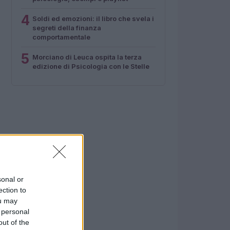
4
Soldi ed emozioni: il libro che svela i
segreti della finanza
comportamentale
5
Morciano di Leuca ospita la terza
edizione di Psicologia con le Stelle
sonal or
ection to
ou may
 personal
out of the