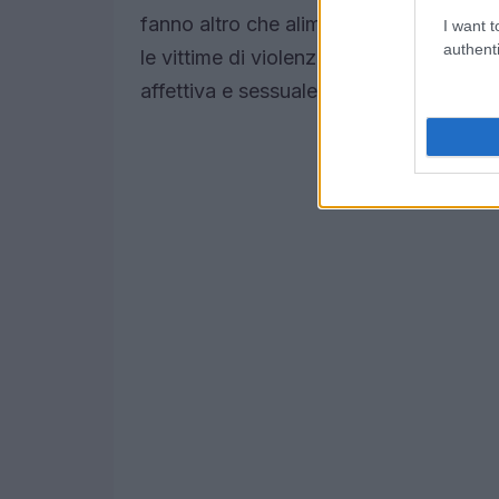
fanno altro che alimentare una cultura
I want t
authenti
le vittime di violenza. Dobbiamo cambi
affettiva e sessuale adeguata è fondam