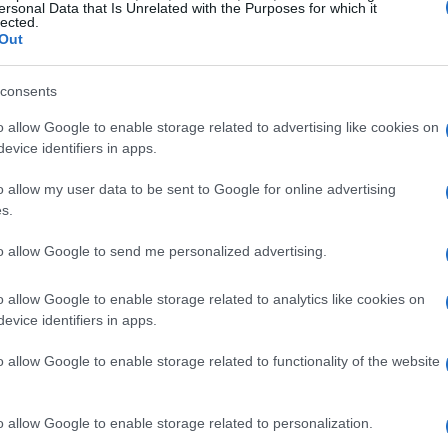
ora una confusione diffusa su come mettere in
ersonal Data that Is Unrelated with the Purposes for which it
lected.
Out
lescente, sentivo spesso la pressione delle
consents
gi contrastanti e, sebbene sapessi che il
o allow Google to enable storage related to advertising like cookies on
azioni mi sentivo in dovere di accontentare
evice identifiers in apps.
vani si trovano intrappolati in dinamiche simili,
o allow my user data to be sent to Google for online advertising
 con la paura di deludere. E allora, come possiamo
s.
to allow Google to send me personalized advertising.
gli stereotipi da superare
o allow Google to enable storage related to analytics like cookies on
evice identifiers in apps.
derare è la persistenza di stereotipi che
o allow Google to enable storage related to functionality of the website
rcepiscono le relazioni. La convinzione che “un
tiva” o che “una ragazza deve essere
o allow Google to enable storage related to personalization.
vono essere scardinate. Questi pensieri non