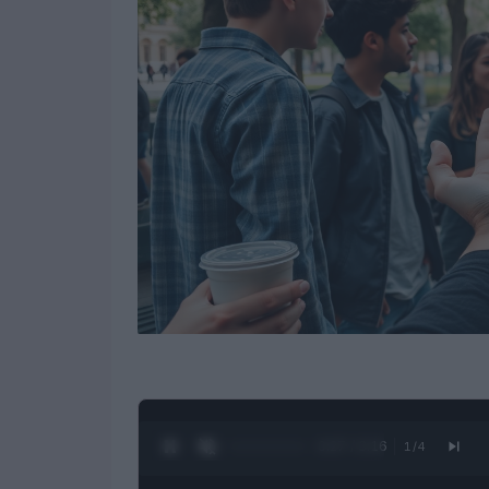
0:28 / 3:16
1
/
4