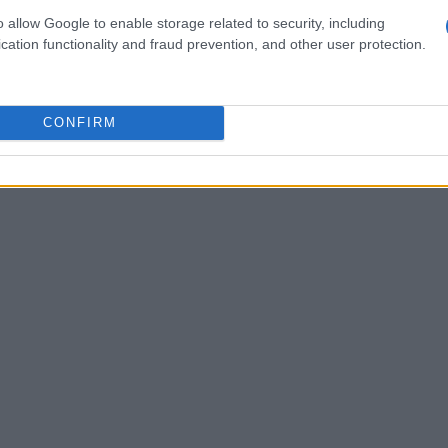
 che, in modo subdolo, continua a colpevolizzare
o allow Google to enable storage related to security, including
cation functionality and fraud prevention, and other user protection.
are prospettiva, e per farlo, un’educazione
entale.
CONFIRM