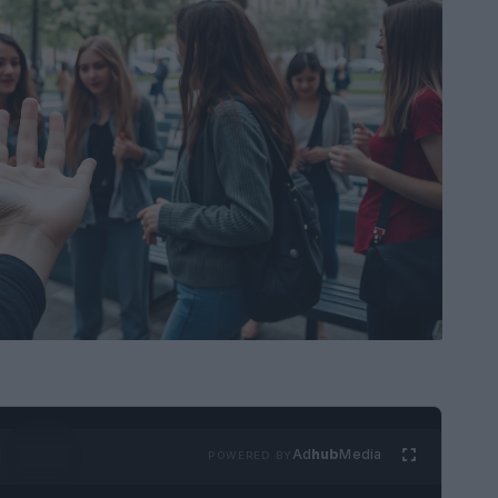
Ad
hub
Media
POWERED BY