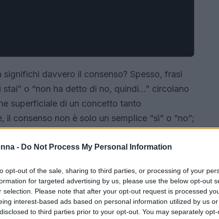
a significhi davvero il consenso? Spesso, frasi
stai” o “non ha detto di no, quindi…” circolano
ne superficiale di un concetto tanto
, il consenso non è solo un semplice “sì” o “no”;
e e sane in cui ogni persona ha la libertà di
 parlarne? Scopriamolo insieme.
onna -
Do Not Process My Personal Information
to opt-out of the sale, sharing to third parties, or processing of your per
formation for targeted advertising by us, please use the below opt-out s
r selection. Please note that after your opt-out request is processed y
eing interest-based ads based on personal information utilized by us or
disclosed to third parties prior to your opt-out. You may separately opt-