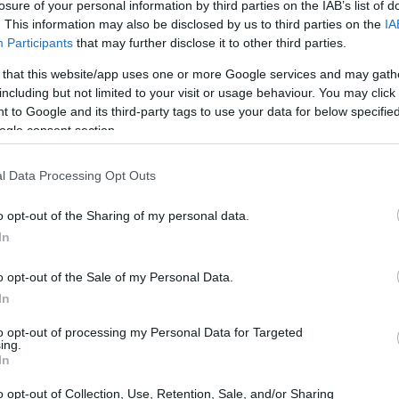
losure of your personal information by third parties on the IAB’s list of
. This information may also be disclosed by us to third parties on the
IA
Participants
that may further disclose it to other third parties.
 that this website/app uses one or more Google services and may gath
including but not limited to your visit or usage behaviour. You may click 
 to Google and its third-party tags to use your data for below specifi
ogle consent section.
l Data Processing Opt Outs
o opt-out of the Sharing of my personal data.
In
enza e pratica del consenso
o opt-out of the Sale of my Personal Data.
 per Save the Children, evidenzia un dato
In
è consapevole dell’importanza di chiedere il
to opt-out of processing my Personal Data for Targeted
ing.
 anche all’interno di una relazione. Ma, ecco il
In
si allineano. Questi risultati ci dicono che,
o opt-out of Collection, Use, Retention, Sale, and/or Sharing