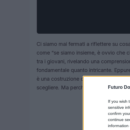
Ci siamo mai fermati a riflettere su cos
come “se siamo insieme, è ovvio che ci 
tra i giovani, rivelando una comprensio
fondamentale quanto intricante. Eppure
è una costruzione di relazioni rispettos
scegliere. Ma perché è così essenziale
Futuro D
If you wish 
sensitive in
confirm you
continue se
information 