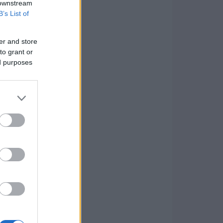
 downstream
B’s List of
er and store
to grant or
ed purposes