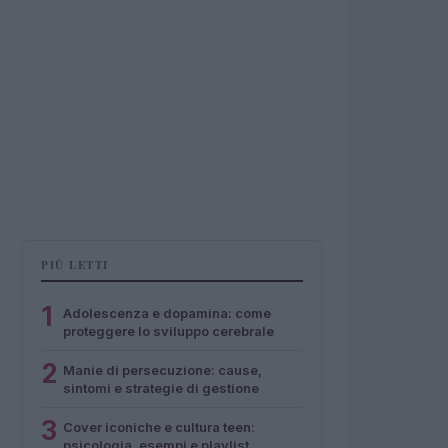
PIÙ LETTI
1
Adolescenza e dopamina: come
proteggere lo sviluppo cerebrale
2
Manie di persecuzione: cause,
sintomi e strategie di gestione
3
Cover iconiche e cultura teen:
psicologia, esempi e playlist