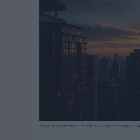
Scopri le opportunità e le sfide del nomadismo digitale og