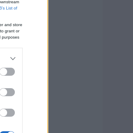
 downstream
B’s List of
er and store
to grant or
ed purposes