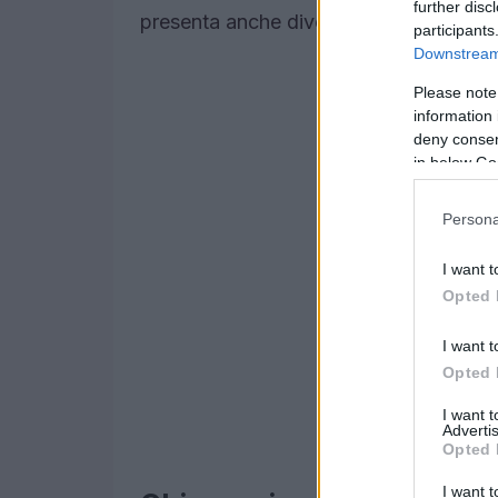
further disc
presenta anche diverse sfide e problem
participants
Downstream 
Please note
information 
deny consent
in below Go
Persona
I want t
Opted 
I want t
Opted 
I want 
Advertis
Opted 
I want t