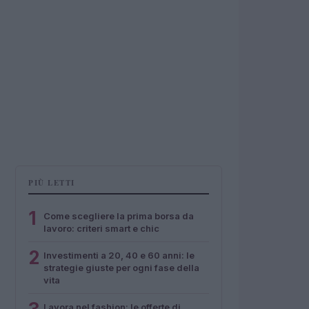
PIÙ LETTI
1
Come scegliere la prima borsa da
lavoro: criteri smart e chic
2
Investimenti a 20, 40 e 60 anni: le
strategie giuste per ogni fase della
vita
Lavora nel fashion: le offerte di