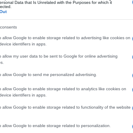
?
ersonal Data that Is Unrelated with the Purposes for which it
lected.
Out
 di persone nel mondo si identificano come
ro è composta da freelance, imprenditori e
consents
 marketing e design. L’età media di questi
o allow Google to enable storage related to advertising like cookies on
 netta predominanza di uomini. Questo gruppo
evice identifiers in apps.
olo la libertà di lavorare da qualsiasi luogo, ma
o allow my user data to be sent to Google for online advertising
lture e stili di vita.
s.
to allow Google to send me personalized advertising.
e
o allow Google to enable storage related to analytics like cookies on
ano in base a diversi fattori, tra cui il costo
evice identifiers in apps.
internet e il clima. Paesi come il
Messico
, la
o allow Google to enable storage related to functionality of the website
stinazioni più gettonate, grazie alla loro
elativamente basso. Tuttavia, la scelta della
o allow Google to enable storage related to personalization.
di piacere personale, ma anche di opportunità