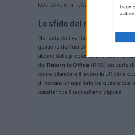
lavorative e di networking.
I want t
authenti
Le sfide del nomadismo di
Nonostante i vantaggi, il nomadismo d
gestione dei fusi orari, l’isolamento soci
alcune delle problematiche che i nomadi 
del
Return to Office
(RTO) da parte di 
come bilanciare il lavoro in ufficio e q
di trovare un equilibrio tra queste due 
caratterizza il nomadismo digitale.