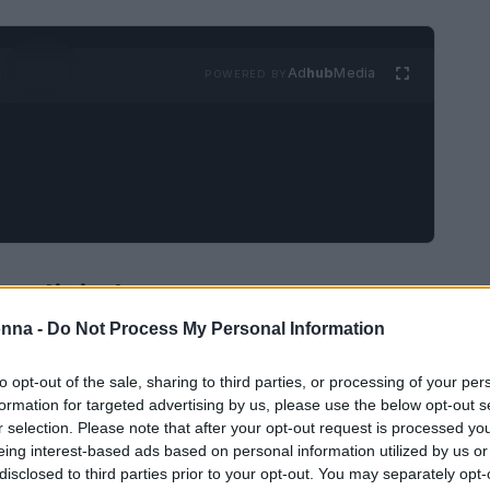
Ad
hub
Media
POWERED BY
o digitale
onna -
Do Not Process My Personal Information
e
ha guadagnato una crescente attenzione,
 tra esperti di lavoro e viaggi. Questo nuovo
to opt-out of the sale, sharing to third parties, or processing of your per
formation for targeted advertising by us, please use the below opt-out s
tura, ha attratto milioni di persone in tutto il
r selection. Please note that after your opt-out request is processed y
re da qualsiasi luogo, purché ci sia una
eing interest-based ads based on personal information utilized by us or
disclosed to third parties prior to your opt-out. You may separately opt-
nte la sua popolarità, il nomadismo digitale