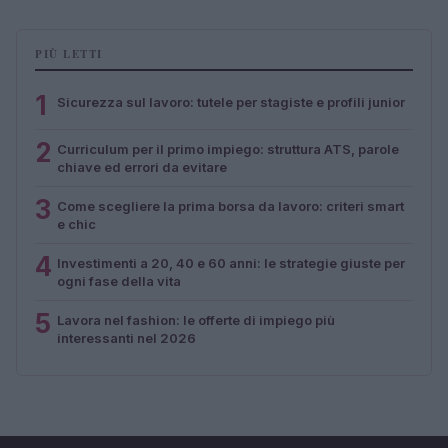
PIÙ LETTI
1
Sicurezza sul lavoro: tutele per stagiste e profili junior
2
Curriculum per il primo impiego: struttura ATS, parole
chiave ed errori da evitare
3
Come scegliere la prima borsa da lavoro: criteri smart
e chic
4
Investimenti a 20, 40 e 60 anni: le strategie giuste per
ogni fase della vita
5
Lavora nel fashion: le offerte di impiego più
interessanti nel 2026