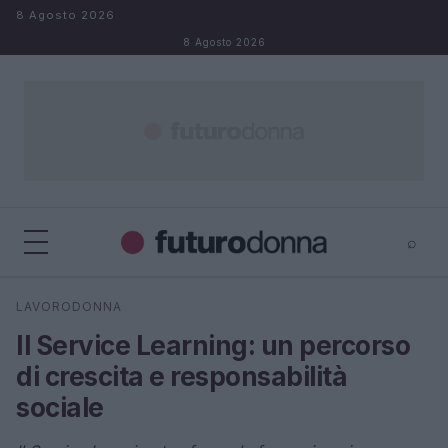
Salta al contenuto
8 Agosto 2026
8 Agosto 2026
⌕
×
⌕
LAVORODONNA
Cerca
Il Service Learning: un percorso
di crescita e responsabilità
sociale