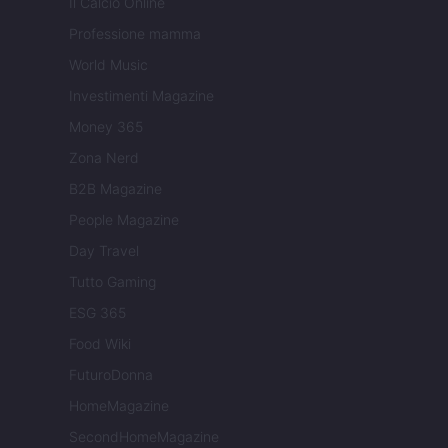
Il Calcio Online
Professione mamma
World Music
Investimenti Magazine
Money 365
Zona Nerd
B2B Magazine
People Magazine
Day Travel
Tutto Gaming
ESG 365
Food Wiki
FuturoDonna
HomeMagazine
SecondHomeMagazine