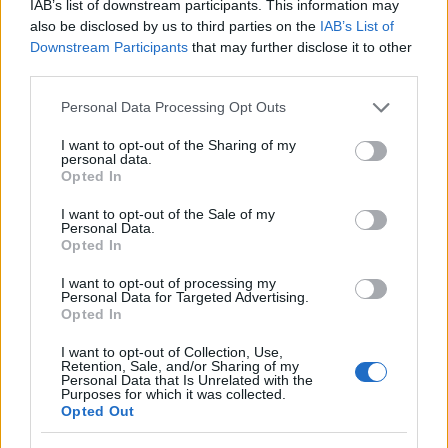
IAB’s list of downstream participants. This information may
also be disclosed by us to third parties on the
IAB’s List of
Downstream Participants
that may further disclose it to other
third parties.
Please note that this website/app uses one or more Google
Personal Data Processing Opt Outs
services and may gather and store information including but
not limited to your visit or usage behaviour. You may click to
I want to opt-out of the Sharing of my
personal data.
grant or deny consent to Google and its third-party tags to
Opted In
use your data for below specified purposes in below Google
consent section.
Continua a leggere
I want to opt-out of the Sale of my
Personal Data.
Opted In
LAVORODONNA
I want to opt-out of processing my
Personal Data for Targeted Advertising.
Opted In
I want to opt-out of Collection, Use,
Retention, Sale, and/or Sharing of my
Personal Data that Is Unrelated with the
Purposes for which it was collected.
Opted Out