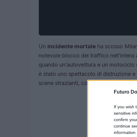
Un
incidente mortale
ha scosso Milan
notevole blocco del traffico nell’intera a
quando un’autovettura e un motociclo si
è stato uno spettacolo di distruzione e
scene strazianti, con i soccorsi interve
Futuro D
If you wish 
sensitive in
confirm you
continue se
information 