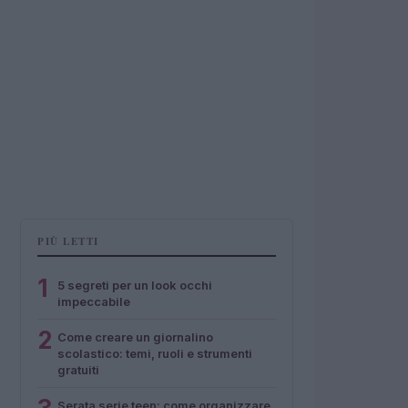
PIÙ LETTI
1
5 segreti per un look occhi
impeccabile
2
Come creare un giornalino
scolastico: temi, ruoli e strumenti
gratuiti
Serata serie teen: come organizzare