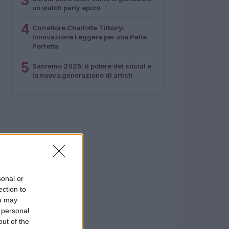
3
un watch party epico
4
Correttore Charlotte Tilbury:
Innovazione Leggera per una Pelle
Perfetta
5
Sanremo 2025: il potere dei social e
la nuova generazione di artisti
sonal or
ection to
ou may
 personal
out of the