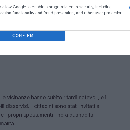
o allow Google to enable storage related to security, including
cation functionality and fraud prevention, and other user protection.
CONFIRM
lle vicinanze hanno subito ritardi notevoli, e i
 disservizi. I cittadini sono stati invitati a
are i propri spostamenti fino a quando la
malità.