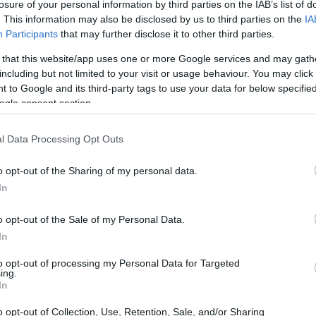
losure of your personal information by third parties on the IAB’s list of
. This information may also be disclosed by us to third parties on the
IA
Participants
that may further disclose it to other third parties.
 that this website/app uses one or more Google services and may gath
including but not limited to your visit or usage behaviour. You may click 
 to Google and its third-party tags to use your data for below specifi
ogle consent section.
l Data Processing Opt Outs
o opt-out of the Sharing of my personal data.
e
In
ze dell’ordine, l’incidente è avvenuto intorno alle
o opt-out of the Sale of my Personal Data.
nni, ha perso il controllo del veicolo durante un
In
di 42 anni, non è riuscita a evitarlo, causando
to opt-out of processing my Personal Data for Targeted
ing.
centi sono stati estratti dalle lamiere e
In
pedale, dove purtroppo sono deceduti poco dopo.
o opt-out of Collection, Use, Retention, Sale, and/or Sharing