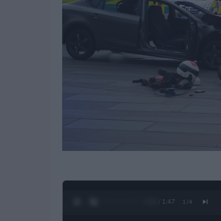
0:28 / 1:47
1
/
4