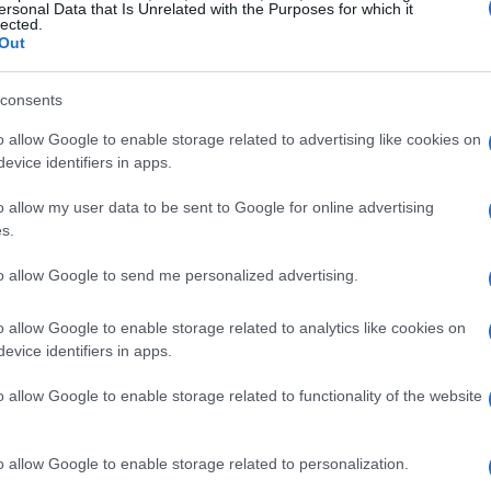
ersonal Data that Is Unrelated with the Purposes for which it
lected.
ffico per permettere i rilievi del caso. Agenti
Out
chiesta per chiarire le cause esatte
che sono stati recuperati video di sorveglianza
consents
 sulla dinamica.
o allow Google to enable storage related to advertising like cookies on
evice identifiers in apps.
bilità
o allow my user data to be sent to Google for online advertising
s.
ativo sulla viabilità della zona. Via XX
to allow Google to send me personalized advertising.
r diverse ore, causando ingorghi che si sono
obilisti si sono visti costretti a cercare percorsi
o allow Google to enable storage related to analytics like cookies on
ultavano già congestionate. Le forze dell’ordine
evice identifiers in apps.
 un flusso di traffico controllato.
o allow Google to enable storage related to functionality of the website
o allow Google to enable storage related to personalization.