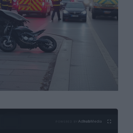
Ad
hub
Media
POWERED BY