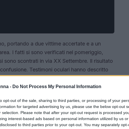
o, portando a due vittime accertate e a un
rea. I fatti si sono verificati nel pomeriggio,
 sono scontrati in via XX Settembre. Il risultato
 confusione. Testimoni oculari hanno descritto
nuti rapidamente sul posto.
onna -
Do Not Process My Personal Information
to opt-out of the sale, sharing to third parties, or processing of your per
formation for targeted advertising by us, please use the below opt-out s
r selection. Please note that after your opt-out request is processed y
eing interest-based ads based on personal information utilized by us or
disclosed to third parties prior to your opt-out. You may separately opt-