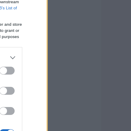
 downstream
B’s List of
er and store
to grant or
ed purposes