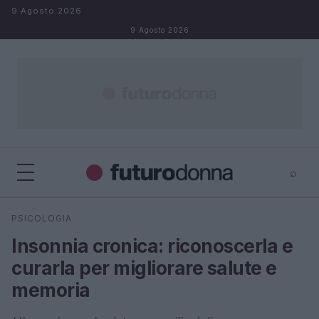
Salta al contenuto
9 Agosto 2026
9 Agosto 2026
⌕
×
⌕
PSICOLOGIA
Cerca
Insonnia cronica: riconoscerla e
curarla per migliorare salute e
memoria