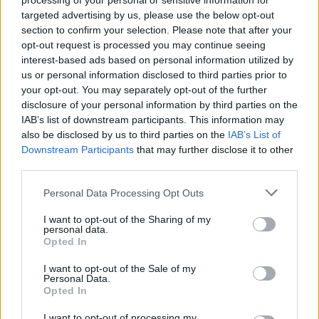
processing of your personal or sensitive information for
targeted advertising by us, please use the below opt-out
section to confirm your selection. Please note that after your
opt-out request is processed you may continue seeing
interest-based ads based on personal information utilized by
us or personal information disclosed to third parties prior to
your opt-out. You may separately opt-out of the further
disclosure of your personal information by third parties on the
IAB’s list of downstream participants. This information may
also be disclosed by us to third parties on the
IAB’s List of
Downstream Participants
that may further disclose it to other
third parties.
Please note that this website/app uses one or more Google
Personal Data Processing Opt Outs
services and may gather and store information including but
AUTORE
Beatrice Bonaventura
not limited to your visit or usage behaviour. You may click to
I want to opt-out of the Sharing of my
personal data.
grant or deny consent to Google and its third-party tags to
Beatrice Bonaventura ricorda la decisione di
Opted In
use your data for below specified purposes in below Google
lasciare le passerelle di Firenze dopo un
consent section.
I want to opt-out of the Sale of my
servizio su sartorie locali; da allora guida
Personal Data.
scelte stilistiche pratiche per lettori. In
Opted In
redazione propone palette sobrie e mantiene
un archivio personale di tagli e cartamodelli
I want to opt-out of processing my