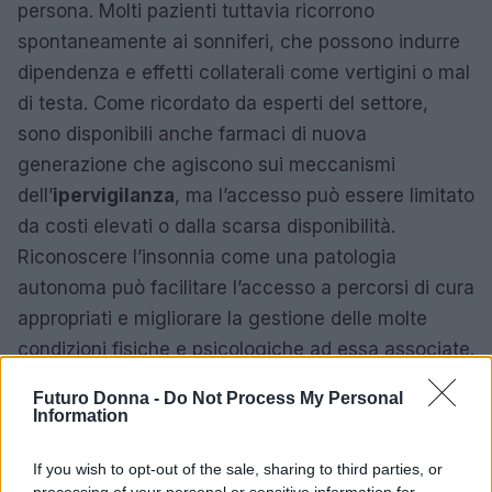
persona. Molti pazienti tuttavia ricorrono
spontaneamente ai sonniferi, che possono indurre
dipendenza e effetti collaterali come vertigini o mal
di testa. Come ricordato da esperti del settore,
sono disponibili anche farmaci di nuova
generazione che agiscono sui meccanismi
dell’
ipervigilanza
, ma l’accesso può essere limitato
da costi elevati o dalla scarsa disponibilità.
Riconoscere l’insonnia come una patologia
autonoma può facilitare l’accesso a percorsi di cura
appropriati e migliorare la gestione delle molte
condizioni fisiche e psicologiche ad essa associate.
Futuro Donna -
Do Not Process My Personal
Information
If you wish to opt-out of the sale, sharing to third parties, or