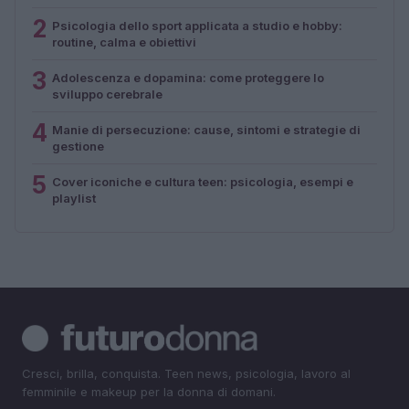
2
Psicologia dello sport applicata a studio e hobby:
routine, calma e obiettivi
3
Adolescenza e dopamina: come proteggere lo
sviluppo cerebrale
4
Manie di persecuzione: cause, sintomi e strategie di
gestione
5
Cover iconiche e cultura teen: psicologia, esempi e
playlist
Cresci, brilla, conquista. Teen news, psicologia, lavoro al
femminile e makeup per la donna di domani.