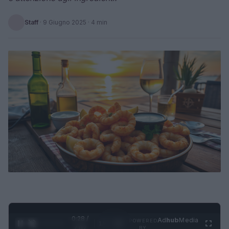
Staff
·
9 Giugno 2025
· 4 min
0:29 /
Ad
hub
Media
POWERED
1
/
4
2:02
BY