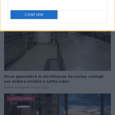
LAVORODONNA
CONFIRM
Dove appendere lo strofinaccio da cucina: consigli
per evitare umidità e cattivi odori
Matteo Pellegrino · 9 Ago 2026
LAVORODONNA