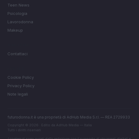
Teen News
Psicologia
Lavorodonna
Makeup
MAGAZINE
Contattaci
LEGALE
Cookie Policy
Privacy Policy
Note legali
futurodonna.it è una proprietà di AdHub Media S.r.l. — REA 2729933
Copyright © 2026 · Edito da AdHub Media — Italia
Tutti i diritti riservati
I contenuti sono curati dalla redazione con il supporto di strumenti digitali e