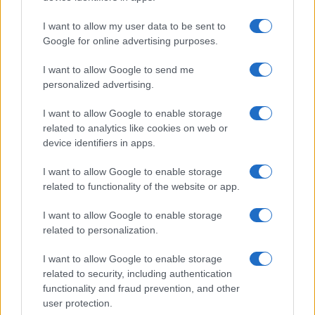
I want to allow my user data to be sent to
Continua a leggere
Google for online advertising purposes.
I want to allow Google to send me
LAVORODONNA
personalized advertising.
I want to allow Google to enable storage
related to analytics like cookies on web or
device identifiers in apps.
I want to allow Google to enable storage
related to functionality of the website or app.
I want to allow Google to enable storage
related to personalization.
I want to allow Google to enable storage
Europei atletica 2026: la delegazione italiana più
related to security, including authentication
numerosa della storia
functionality and fraud prevention, and other
Cristian Castiglioni · 9 Ago 2026
user protection.