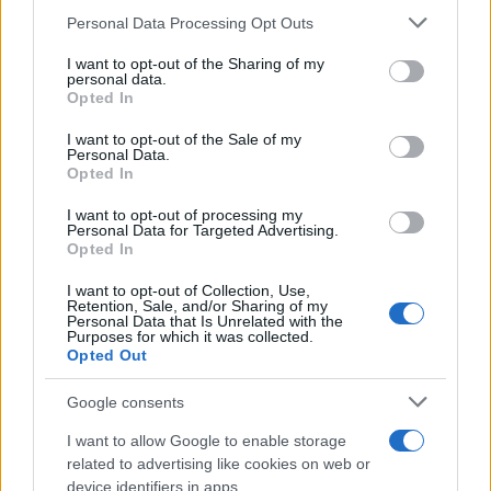
Please note that this website/app uses one or more Google
Personal Data Processing Opt Outs
services and may gather and store information including but
not limited to your visit or usage behaviour. You may click to
I want to opt-out of the Sharing of my
personal data.
grant or deny consent to Google and its third-party tags to
Opted In
use your data for below specified purposes in below Google
consent section.
I want to opt-out of the Sale of my
Personal Data.
Opted In
I want to opt-out of processing my
Personal Data for Targeted Advertising.
Opted In
I want to opt-out of Collection, Use,
Retention, Sale, and/or Sharing of my
Personal Data that Is Unrelated with the
Purposes for which it was collected.
Opted Out
Google consents
I want to allow Google to enable storage
related to advertising like cookies on web or
device identifiers in apps.