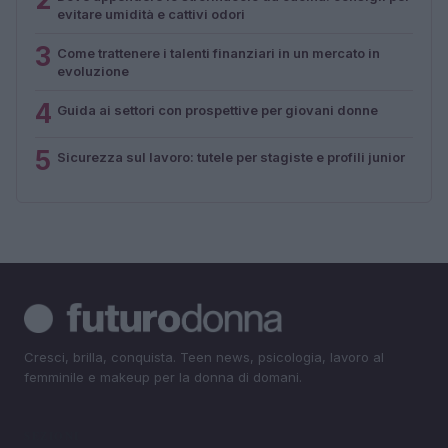
evitare umidità e cattivi odori
3
Come trattenere i talenti finanziari in un mercato in
evoluzione
4
Guida ai settori con prospettive per giovani donne
5
Sicurezza sul lavoro: tutele per stagiste e profili junior
Cresci, brilla, conquista. Teen news, psicologia, lavoro al
femminile e makeup per la donna di domani.
SEZIONI