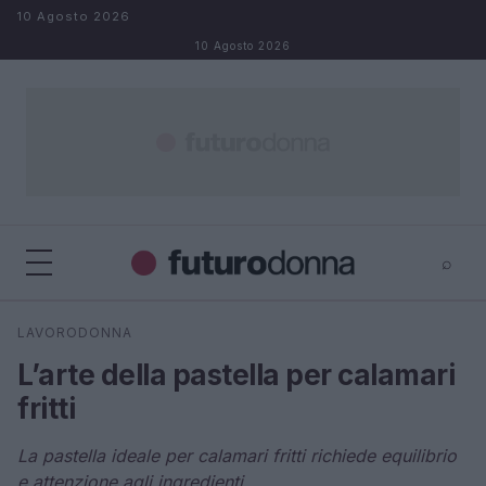
Salta al contenuto
10 Agosto 2026
10 Agosto 2026
⌕
×
⌕
LAVORODONNA
Cerca
L’arte della pastella per calamari
fritti
La pastella ideale per calamari fritti richiede equilibrio
e attenzione agli ingredienti.