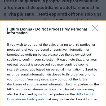
tratti di migliorare la propria vita professionale,
affrontare sfide quotidiane o adottare uno stile
di vita più sano, i testi esplorati offrono solo una
parte delle risorse disponibili per chi desidera
intraprendere un processo di miglioramento
Futuro Donna -
Do Not Process My Personal
Information
personale.
If you wish to opt-out of the sale, sharing to third parties, or
processing of your personal or sensitive information for
AUTORE
targeted advertising by us, please use the below opt-out
Beatrice Faggin
section to confirm your selection. Please note that after your
opt-out request is processed you may continue seeing
Beatrice Faggin ha ottenuto documenti
interest-based ads based on personal information utilized by
ufficiali su una gara d'appalto dopo una
us or personal information disclosed to third parties prior to
settimana di accesso agli atti; è redattrice
your opt-out. You may separately opt-out of the further
di desk che costruisce feature
disclosure of your personal information by third parties on the
investigative e coordina fact-checking
IAB’s list of downstream participants. This information may
interno. Genovese di nascita, tiene un
also be disclosed by us to third parties on the
IAB’s List of
database personale di contratti pubblici
Downstream Participants
that may further disclose it to other
consultabili in redazione.
third parties.