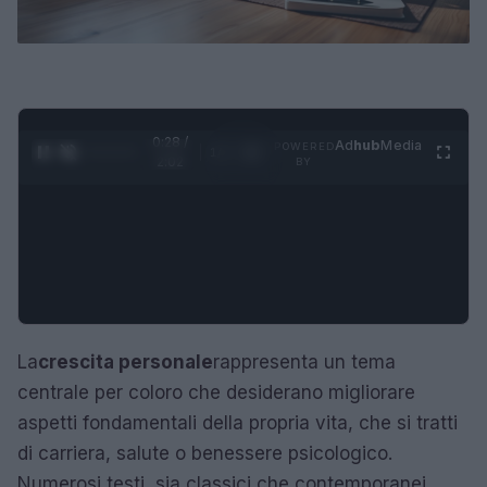
0:29 /
Ad
hub
Media
POWERED
1
/
4
2:02
BY
La
crescita personale
rappresenta un tema
centrale per coloro che desiderano migliorare
aspetti fondamentali della propria vita, che si tratti
di carriera, salute o benessere psicologico.
Numerosi testi, sia classici che contemporanei,