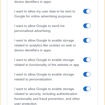
device identifiers in apps.
Continua a leggere
I want to allow my user data to be sent to
Google for online advertising purposes.
TEEN NEWS
I want to allow Google to send me
personalized advertising.
I want to allow Google to enable storage
related to analytics like cookies on web or
device identifiers in apps.
I want to allow Google to enable storage
related to functionality of the website or app.
I want to allow Google to enable storage
related to personalization.
Sterling Point – L’isola dei segreti: trama, cast e
I want to allow Google to enable storage
perché guardarla
related to security, including authentication
Cristian Castiglioni · 7 Ago 2026
functionality and fraud prevention, and other
user protection.