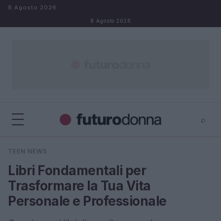
Salta al contenuto
8 Agosto 2026
8 Agosto 2026
⌕
×
⌕
TEEN NEWS
Cerca
Libri Fondamentali per
Trasformare la Tua Vita
Personale e Professionale