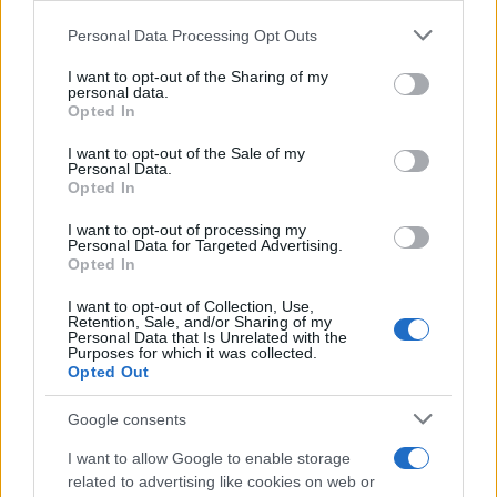
Please note that this website/app uses one or more Google
Personal Data Processing Opt Outs
services and may gather and store information including but
not limited to your visit or usage behaviour. You may click to
I want to opt-out of the Sharing of my
personal data.
grant or deny consent to Google and its third-party tags to
Opted In
use your data for below specified purposes in below Google
consent section.
I want to opt-out of the Sale of my
Personal Data.
Opted In
I want to opt-out of processing my
Personal Data for Targeted Advertising.
Opted In
I want to opt-out of Collection, Use,
Retention, Sale, and/or Sharing of my
Personal Data that Is Unrelated with the
Purposes for which it was collected.
Opted Out
Google consents
I want to allow Google to enable storage
related to advertising like cookies on web or