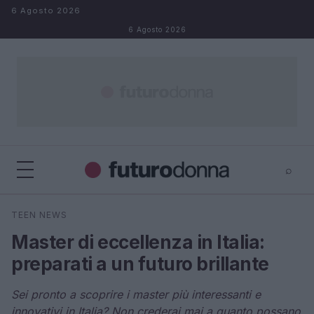
Salta al contenuto
6 Agosto 2026
6 Agosto 2026
⌕
×
⌕
TEEN NEWS
Cerca
Master di eccellenza in Italia:
preparati a un futuro brillante
Sei pronto a scoprire i master più interessanti e
innovativi in Italia? Non crederai mai a quanto possano