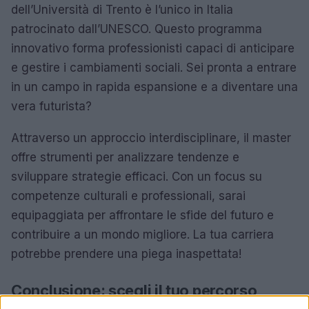
dell’Università di Trento è l’unico in Italia
patrocinato dall’UNESCO. Questo programma
innovativo forma professionisti capaci di anticipare
e gestire i cambiamenti sociali. Sei pronta a entrare
in un campo in rapida espansione e a diventare una
vera futurista?
Attraverso un approccio interdisciplinare, il master
offre strumenti per analizzare tendenze e
sviluppare strategie efficaci. Con un focus su
competenze culturali e professionali, sarai
equipaggiata per affrontare le sfide del futuro e
contribuire a un mondo migliore. La tua carriera
potrebbe prendere una piega inaspettata!
Conclusione: scegli il tuo percorso