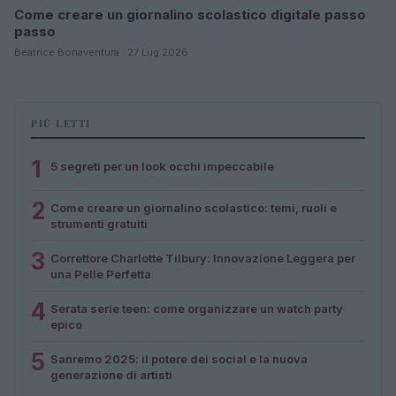
Come creare un giornalino scolastico digitale passo
passo
Beatrice Bonaventura · 27 Lug 2026
PIÙ LETTI
1
5 segreti per un look occhi impeccabile
2
Come creare un giornalino scolastico: temi, ruoli e
strumenti gratuiti
3
Correttore Charlotte Tilbury: Innovazione Leggera per
una Pelle Perfetta
4
Serata serie teen: come organizzare un watch party
epico
5
Sanremo 2025: il potere dei social e la nuova
generazione di artisti