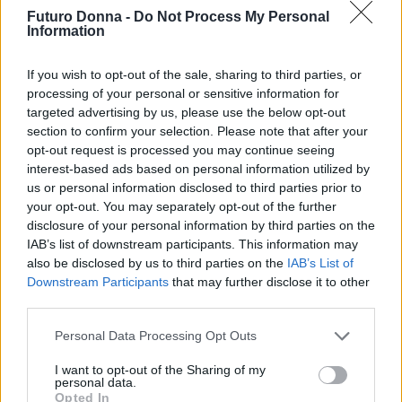
Non importa quale master scegli, l’importante è
Futuro Donna -
Do Not Process My Personal
Information
che sia allineato con le tue passioni e i tuoi obiettivi
professionali. Ogni programma offre un’opportunità
If you wish to opt-out of the sale, sharing to third parties, or
unica di crescita e sviluppo. Sei pronta a investire
processing of your personal or sensitive information for
nel tuo futuro? La scelta è nelle tue mani!
targeted advertising by us, please use the below opt-out
section to confirm your selection. Please note that after your
opt-out request is processed you may continue seeing
interest-based ads based on personal information utilized by
us or personal information disclosed to third parties prior to
AUTORE
Staff
your opt-out. You may separately opt-out of the further
disclosure of your personal information by third parties on the
IAB’s list of downstream participants. This information may
also be disclosed by us to third parties on the
IAB’s List of
Downstream Participants
that may further disclose it to other
third parties.
Please note that this website/app uses one or more Google
Personal Data Processing Opt Outs
services and may gather and store information including but
not limited to your visit or usage behaviour. You may click to
I want to opt-out of the Sharing of my
personal data.
grant or deny consent to Google and its third-party tags to
Opted In