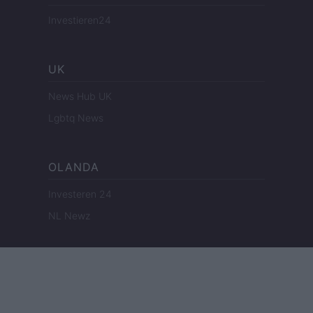
Investieren24
UK
News Hub UK
Lgbtq News
OLANDA
Investeren 24
NL Newz