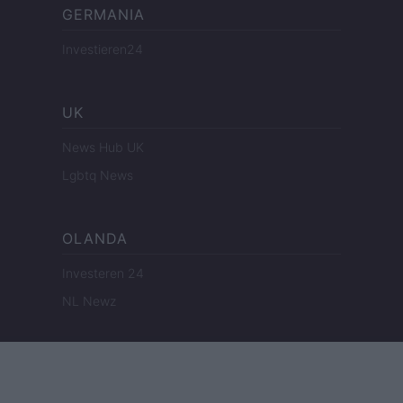
GERMANIA
Investieren24
UK
News Hub UK
Lgbtq News
OLANDA
Investeren 24
NL Newz