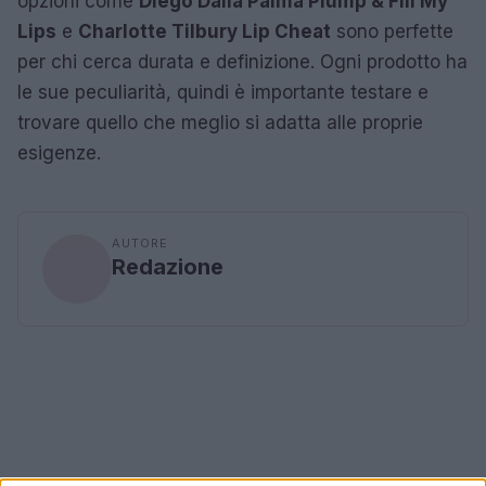
opzioni come
Diego Dalla Palma Plump & Fill My
Lips
e
Charlotte Tilbury Lip Cheat
sono perfette
per chi cerca durata e definizione. Ogni prodotto ha
le sue peculiarità, quindi è importante testare e
trovare quello che meglio si adatta alle proprie
esigenze.
AUTORE
Redazione