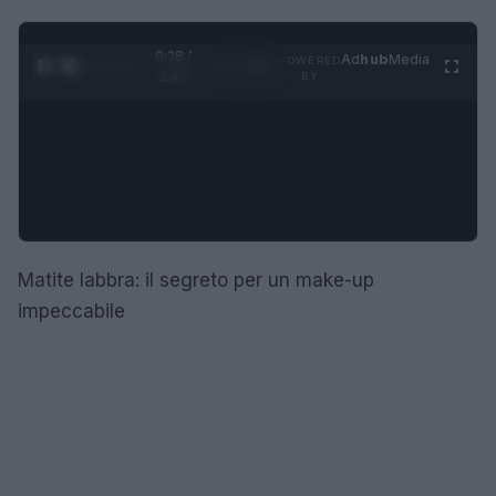
0:29 /
Ad
hub
Media
POWERED
1
/
4
1:47
BY
Matite labbra: il segreto per un make-up
impeccabile