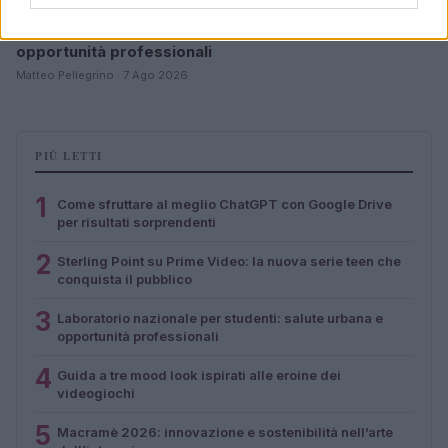
Laboratorio nazionale per studenti: salute urbana e
opportunità professionali
Matteo Pellegrino · 7 Ago 2026
PIÙ LETTI
1
Come sfruttare al meglio ChatGPT con Google Drive
per risultati sorprendenti
2
Sterling Point su Prime Video: la nuova serie teen che
conquista il pubblico
3
Laboratorio nazionale per studenti: salute urbana e
opportunità professionali
4
Guida a tre mood look ispirati alle eroine dei
videogiochi
5
Macramè 2026: innovazione e sostenibilità nell’arte