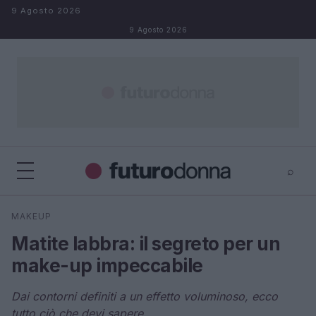
Salta al contenuto
9 Agosto 2026
9 Agosto 2026
⌕
×
⌕
MAKEUP
Cerca
Matite labbra: il segreto per un
make-up impeccabile
Dai contorni definiti a un effetto voluminoso, ecco
tutto ciò che devi sapere