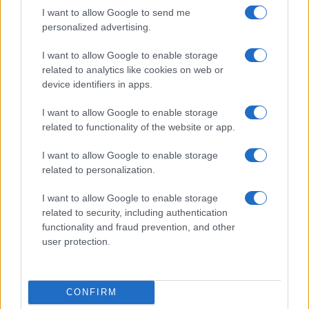
I want to allow Google to send me
personalized advertising.
I want to allow Google to enable storage
related to analytics like cookies on web or
Sterling Point su Prime Video: la nuova serie teen che
device identifiers in apps.
conquista il pubblico
Cristian Castiglioni · 7 Ago 2026
I want to allow Google to enable storage
related to functionality of the website or app.
MAKEUP
I want to allow Google to enable storage
related to personalization.
I want to allow Google to enable storage
related to security, including authentication
functionality and fraud prevention, and other
user protection.
CONFIRM