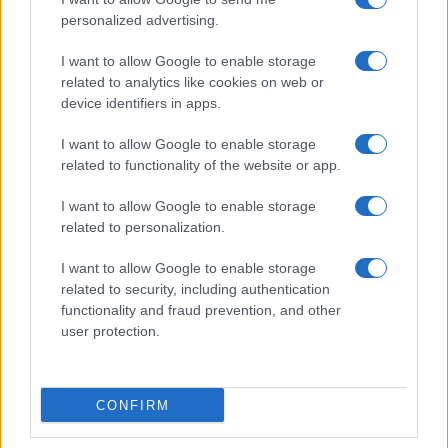
personalized advertising.
I want to allow Google to enable storage
related to analytics like cookies on web or
device identifiers in apps.
I want to allow Google to enable storage
related to functionality of the website or app.
Sterling Point – L’isola dei segreti: trama, cast e
perché guardarla
I want to allow Google to enable storage
Cristian Castiglioni · 7 Ago 2026
related to personalization.
TEEN NEWS
I want to allow Google to enable storage
related to security, including authentication
functionality and fraud prevention, and other
user protection.
CONFIRM