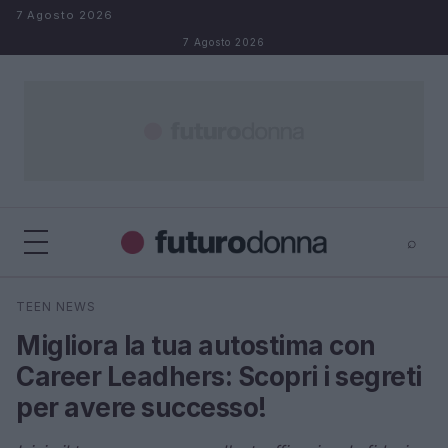
Salta al contenuto
7 Agosto 2026
7 Agosto 2026
⌕
×
⌕
TEEN NEWS
Cerca
Migliora la tua autostima con
Career Leadhers: Scopri i segreti
per avere successo!