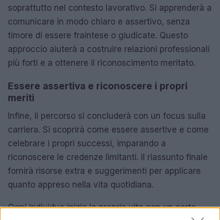
soprattutto nel contesto lavorativo. Si apprenderà a
comunicare in modo chiaro e assertivo, senza
timore di essere fraintese o giudicate. Questo
approccio aiuterà a costruire relazioni professionali
più forti e a ottenere il riconoscimento meritato.
Essere assertiva e riconoscere i propri
meriti
Infine, il percorso si concluderà con un focus sulla
carriera. Si scoprirà come essere assertive e come
celebrare i propri successi, imparando a
riconoscere le credenze limitanti. Il riassunto finale
fornirà risorse extra e suggerimenti per applicare
quanto appreso nella vita quotidiana.
Ogni individuo inizia la propria vita con un certo