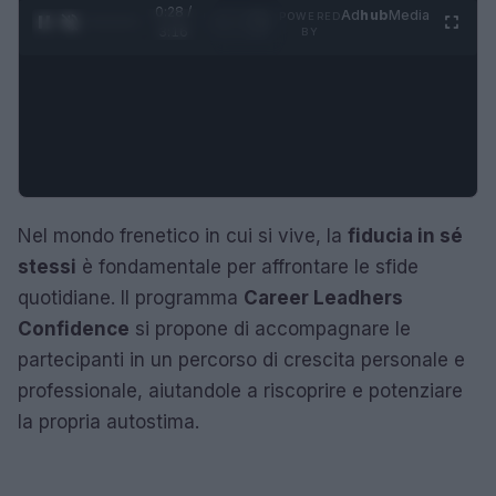
0:29 /
Ad
hub
Media
POWERED
1
/
4
3:16
BY
Nel mondo frenetico in cui si vive, la
fiducia in sé
stessi
è fondamentale per affrontare le sfide
quotidiane. Il programma
Career Leadhers
Confidence
si propone di accompagnare le
partecipanti in un percorso di crescita personale e
professionale, aiutandole a riscoprire e potenziare
la propria autostima.