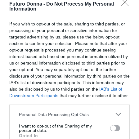
grado di autostima, ma le esperienze e le pressioni
Futuro Donna -
Do Not Process My Personal
esterne possono generare dubbi sulle proprie
Information
capacità. Questo cammino ha l’obiettivo di
If you wish to opt-out of the sale, sharing to third parties, or
rimuovere le convinzioni negative che ostacolano
processing of your personal or sensitive information for
l’espressione del potenziale.0
targeted advertising by us, please use the below opt-out
section to confirm your selection. Please note that after your
opt-out request is processed you may continue seeing
interest-based ads based on personal information utilized by
AUTORE
us or personal information disclosed to third parties prior to
Staff
your opt-out. You may separately opt-out of the further
disclosure of your personal information by third parties on the
IAB’s list of downstream participants. This information may
also be disclosed by us to third parties on the
IAB’s List of
Downstream Participants
that may further disclose it to other
third parties.
Please note that this website/app uses one or more Google
Personal Data Processing Opt Outs
services and may gather and store information including but
not limited to your visit or usage behaviour. You may click to
I want to opt-out of the Sharing of my
personal data.
grant or deny consent to Google and its third-party tags to
Opted In