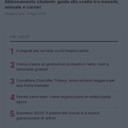
Abbonamento studenti: guida alla scelta tra mensile,
annuale e carnet
Camilla Fiore · 3 Ago 2026
PIÙ LETTI
1
5 segreti per un look occhi impeccabile
2
Come creare un giornalino scolastico: temi, ruoli e
strumenti gratuiti
3
Correttore Charlotte Tilbury: Innovazione Leggera per
una Pelle Perfetta
4
Serata serie teen: come organizzare un watch party
epico
5
Sanremo 2025: il potere dei social e la nuova
generazione di artisti