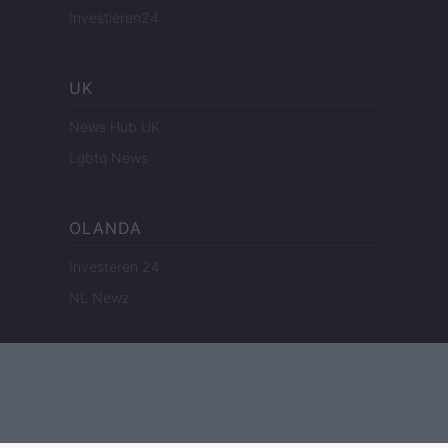
Investieren24
UK
News Hub UK
Lgbtq News
OLANDA
Investeren 24
NL Newz