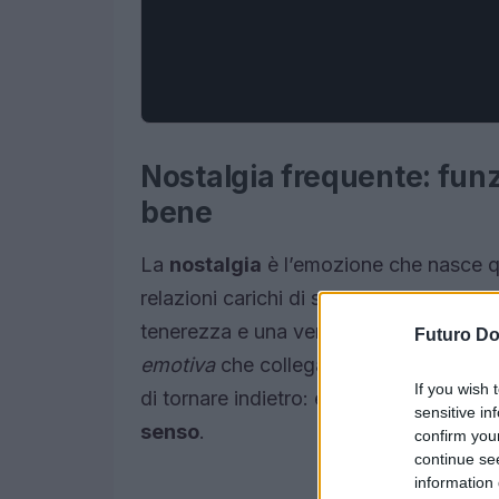
Nostalgia frequente: fun
bene
La
nostalgia
è l’emozione che nasce q
relazioni carichi di significato e li con
tenerezza e una vena di tristezza. In te
Futuro D
emotiva
che collega ciò che si è stati 
If you wish 
di tornare indietro: è un segnale che in
sensitive in
senso
.
confirm you
continue se
information 