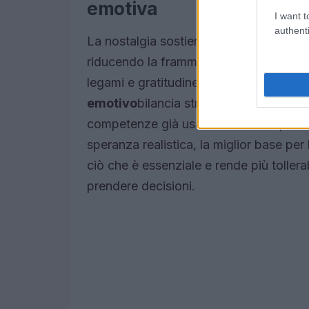
emotiva
I want t
authenti
La nostalgia sostiene l’
identità narrat
riducendo la frammentazione. Favorisc
legami e gratitudine, stimolando compo
emotivo
bilancia stress, solitudine o 
competenze già usate e successi passa
speranza realistica, la miglior base per
ciò che è essenziale e rende più tollera
prendere decisioni.