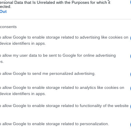
ersonal Data that Is Unrelated with the Purposes for which it
marla in energia d’azione evitando il loop del
lected.
Out
 segnali utili, rischi da riconoscere, passi
consents
o allow Google to enable storage related to advertising like cookies on
 perché emerge
evice identifiers in apps.
a
del passato: seleziona momenti salienti e li
o allow my user data to be sent to Google for online advertising
s.
gica. Emerge tipicamente quando si attraversano
rdita di
ancoraggio
. Attiva ricordi
to allow Google to send me personalized advertising.
per orientarsi. In questo senso non “inganna”
o allow Google to enable storage related to analytics like cookies on
eri e standard interni che contano. Quando
evice identifiers in apps.
 va letta come invito a riconnettersi a ciò che
o allow Google to enable storage related to functionality of the website
e presenti.
identità, coesione, regolazione
o allow Google to enable storage related to personalization.