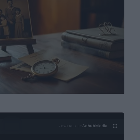
Ad
hub
Media
POWERED BY