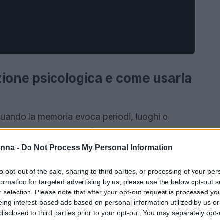
zione psicologica e come usarla
uando la memoria evoca periodi, luoghi o
trappone al presente. Può includere gioia,
rmini funzionali, è una forma di
regolazione
onna -
Do Not Process My Personal Information
con ciò che si è ora. Non è un semplice desiderio
to opt-out of the sale, sharing to third parties, or processing of your per
dica bisogni di
appartenenza
continuità
e
formation for targeted advertising by us, please use the below opt-out s
r selection. Please note that after your opt-out request is processed y
eing interest-based ads based on personal information utilized by us or
disclosed to third parties prior to your opt-out. You may separately opt-