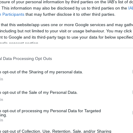
losure of your personal information by third parties on the IAB’s list of
. This information may also be disclosed by us to third parties on the
IA
Participants
that may further disclose it to other third parties.
 that this website/app uses one or more Google services and may gath
including but not limited to your visit or usage behaviour. You may click 
 to Google and its third-party tags to use your data for below specifi
ogle consent section.
l Data Processing Opt Outs
o opt-out of the Sharing of my personal data.
In
o opt-out of the Sale of my Personal Data.
In
erché, se guidata, rafforza
identità
relazioni e
to opt-out of processing my Personal Data for Targeted
ing.
uò scivolare nel
rimuginio
e nella paralisi.
In
sicologica della nostalgia, spiega quando aiuta,
o opt-out of Collection, Use, Retention, Sale, and/or Sharing