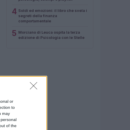
4
Soldi ed emozioni: il libro che svela i
segreti della finanza
comportamentale
5
Morciano di Leuca ospita la terza
edizione di Psicologia con le Stelle
sonal or
ection to
ou may
 personal
out of the