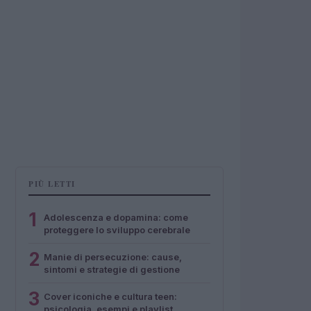
PIÙ LETTI
1
Adolescenza e dopamina: come
proteggere lo sviluppo cerebrale
2
Manie di persecuzione: cause,
sintomi e strategie di gestione
3
Cover iconiche e cultura teen:
psicologia, esempi e playlist