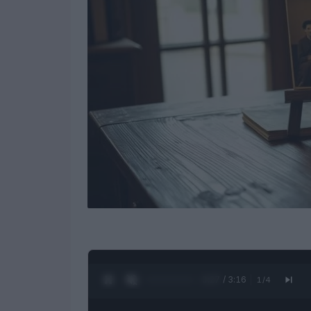
0:28 / 3:16
1
/
4