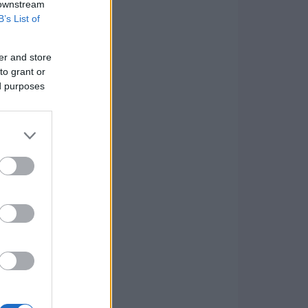
 downstream
B’s List of
er and store
to grant or
ed purposes